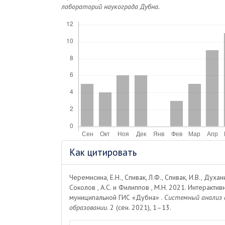
лабораторий наукограда Дубна.
Скачивания
Информация
Как цитировать
о статье
Черемисина, Е.Н., Спивак, Л.Ф., Спивак, И.В., Духанин
Соколов , А.С. и Филиппов , М.Н. 2021. Интеракти
муниципальной ГИС «Дубна» .
Системный анализ в
образовании
. 2 (сен. 2021), 1–13.