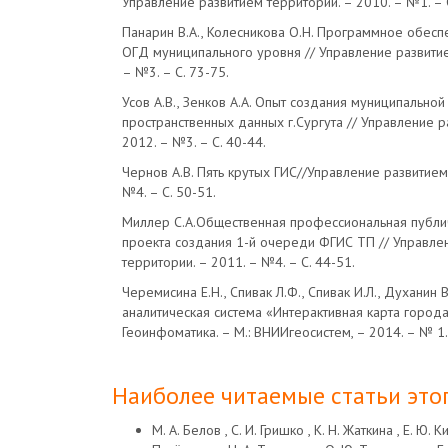
Управление развитием территории. – 2010. – №1. – С
Панарин В.А., Колесникова О.Н. Программное обес
ОГД муниципального уровня // Управление развитие
– №3. – С. 73-75.
Усов А.В., Зенков А.А. Опыт создания муниципально
пространственных данных г.Сургута // Управление р
2012. – №3. – C. 40-44.
Чернов А.В. Пять крутых ГИС//Управление развитием
№4. – C. 50-51.
Миллер С.А.Общественная профессиональная публи
проекта создания 1-й очереди ФГИС ТП // Управле
территории. – 2011. – №4. – C. 44-51.
Черемисина Е.Н., Спивак Л.Ф., Спивак И.Л., Духанин
аналитическая система «Интерактивная карта города
Геоинфоматика. – М.: ВНИИгеосистем, – 2014. – № 1. 
Наиболее читаемые статьи этог
М. А. Белов , С. И. Гришко , К. Н. Жаткина , Е. Ю. 