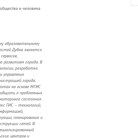
общества и человека
му образовательному
ластей Дубна является
сервисов,
ю развитием города. В
ологии, разработка
и управления
нистрацией города.
ботан на основе МГИС
ообщать о проблемных
ониторинга состояния
кс ГИС – технологий,
нформацией,
уации, планирования и
струкции сетей. В
пециализированный
ьских центров и