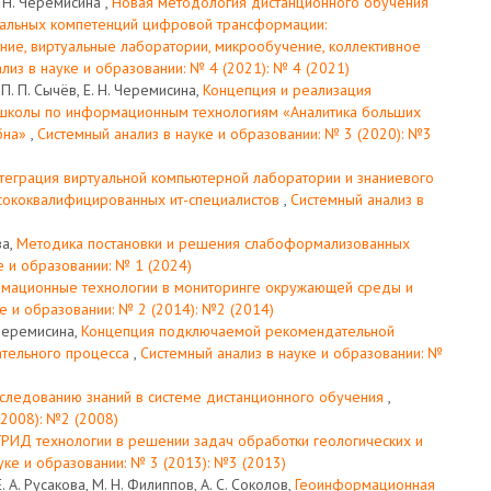
. Н. Черемисина ,
Новая методология дистанционного обучения
альных компетенций цифровой трансформации:
ие, виртуальные лаборатории, микрообучение, коллективное
лиз в науке и образовании: № 4 (2021): № 4 (2021)
 П. П. Сычёв, Е. Н. Черемисина,
Концепция и реализация
школы по информационным технологиям «Аналитика больших
бна»
,
Системный анализ в науке и образовании: № 3 (2020): №3
теграция виртуальной компьютерной лаборатории и знаниевого
ысококвалифицированных ит-специалистов
,
Системный анализ в
ва,
Методика постановки и решения слабоформализованных
е и образовании: № 1 (2024)
мационные технологии в мониторинге окружающей среды и
е и образовании: № 2 (2014): №2 (2014)
. Черемисина,
Концепция подключаемой рекомендательной
ательного процесса
,
Системный анализ в науке и образовании: №
следованию знаний в системе дистанционного обучения
,
(2008): №2 (2008)
ГРИД технологии в решении задач обработки геологических и
уке и образовании: № 3 (2013): №3 (2013)
Е. А. Русакова, М. Н. Филиппов, А. С. Соколов,
Геоинформационная