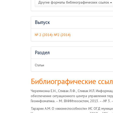
Другие форматы библиографических ссылок
Выпуск
№ 2 (2014): №2 (2014)
Раздел
Статьи
Библиографические ссы
Черемисина Е.Н., Спивак Л.Ф., Спивак И.Л. Информа
обеспечение ситуационного центра управления тер
Геоинфоматика. – М.: ВНИИгеосистем, 2013. –-.№ 3. – 
Тарарин А.М. О «жизнеспособности» ИС ОГД муници