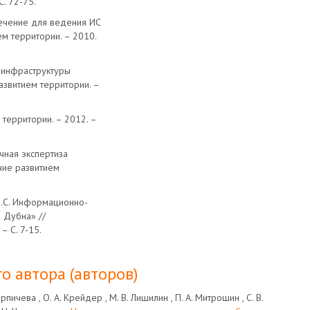
. 72-75.
печение для ведения ИС
м территории. – 2010.
й инфраструктуры
азвитием территории. –
 территории. – 2012. –
чная экспертиза
ние развитием
 В.С. Информационно-
 Дубна» //
– C. 7-15.
о автора (авторов)
Кирпичева , О. А. Крейдер , М. В. Лишилин , П. А. Митрошин , С. В.