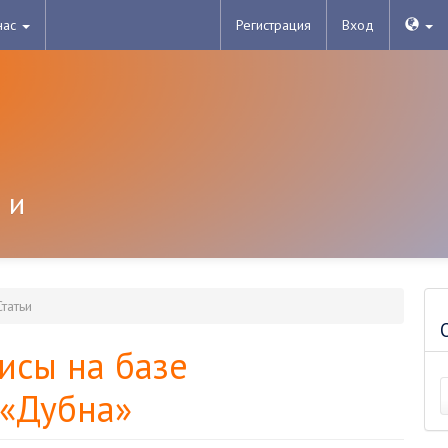
нас
Регистрация
Вход
 и
татьи
исы на базе
 «Дубна»