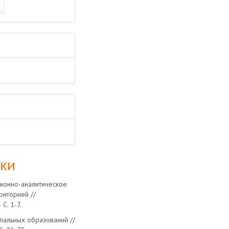
лки
ционно-аналитическое
риторией //
С. 1-7.
пальных образований //