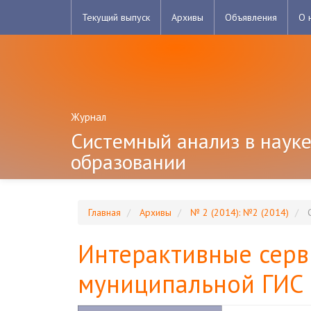
Главная
Текущий выпуск
Архивы
Объявления
О 
навигационная
панель
Основное
содержимое
Боковая
панель
Журнал
Системный анализ в науке
образовании
Главная
Архивы
№ 2 (2014): №2 (2014)
С
Интерактивные серв
муниципальной ГИС