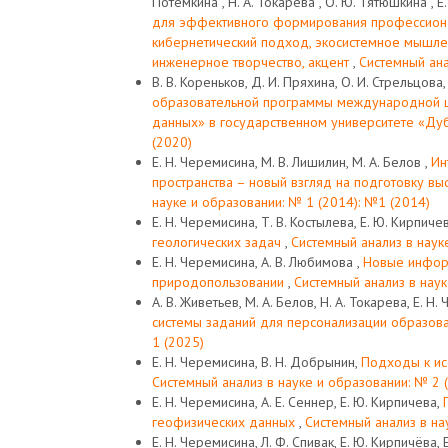
Потёмкина , Н. А. Токарева , О. Ю. Тятюшкина , Е
для эффективного формирования профессион
кибернетический подход, экосистемное мышлен
инженерное творчество, акцент
,
Системный ана
В. В. Кореньков, Д. И. Пряхина, О. И. Стрельцова,
образовательной программы международной 
данных» в государственном университете «Ду
(2020)
Е. Н. Черемисина, М. В. Лишилин, М. А. Белов ,
Ин
пространства – новый взгляд на подготовку в
науке и образовании: № 1 (2014): №1 (2014)
Е. Н. Черемисина, Т. В. Костылева, Е. Ю. Кирпиче
геологических задач
,
Системный анализ в наук
Е. Н. Черемисина, А. В. Любимова ,
Новые инфор
природопользовании
,
Системный анализ в наук
А. В. Живетьев, М. А. Белов, Н. А. Токарева, Е. Н
системы заданий для персонализации образов
1 (2025)
Е. Н. Черемисина, В. Н. Добрынин,
Подходы к ис
Системный анализ в науке и образовании: № 2 
Е. Н. Черемисина, А. Е. Сеннер, Е. Ю. Кирпичева,
геофизических данных
,
Системный анализ в на
Е. Н. Черемисина, Л. Ф. Спивак, Е. Ю. Кирпичёва, 