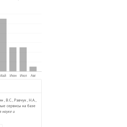
 , В.С., Равчук , Н.А.,
вные сервисы на базе
 науке и