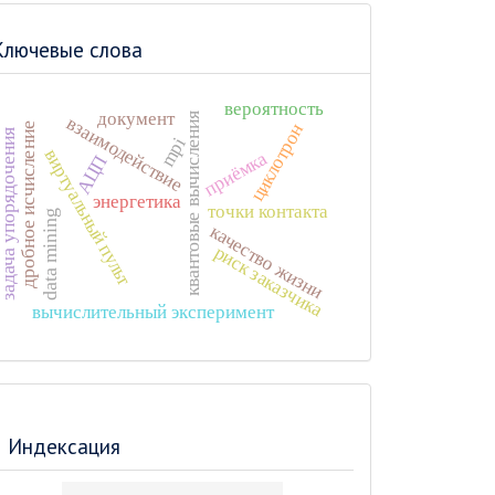
Ключевые слова
вероятность
документ
квантовые вычисления
взаимодействие
циклотрон
дробное исчисление
ача упорядочения
mpi
виртуальный пульт
приёмка
АЦП
энергетика
точки контакта
data mining
качество жизни
риск заказчика
вычислительный эксперимент
Индексация