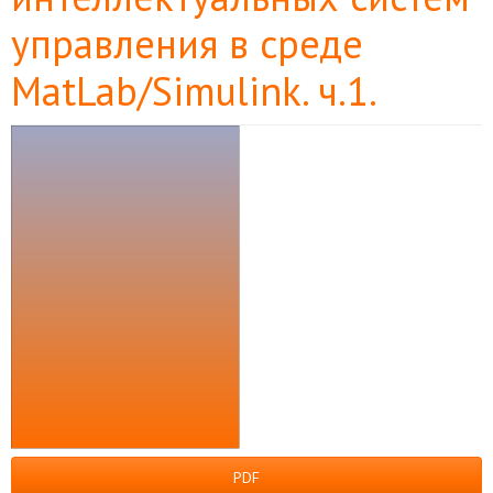
управления в среде
MatLab/Simulink. ч.1.
Боковая
панель
статьи
PDF