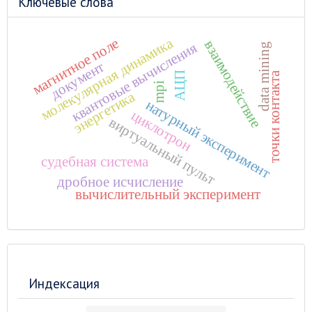
Ключевые слова
молекулярная динамика
магнитное поле
взаимодействие
квантовые вычисления
data mining
документ
точки контакта
АЦП
mpi
энергетика
натурный эксперимент
циклотрон
виртуальный пульт
судебная система
дробное исчисление
вычислительный эксперимент
Индексация