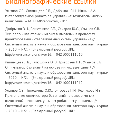
Библиографические ссылки
Ульянов С.В., Литвинцева Л.В., Добрынин В.Н., Мишин А.А.
Интеллектуальное робастное управление: технологии мягких
вычислений. – М.: ВНИИгеосистем, 2011.
Добрынин В.Н., Решетников Г.П., Сахаров Ю.С., Ульянов С.В.
Технологии квантовых и мягких вычислений в процессах
проектирования интеллектуальных систем управления //
Системный анализ в науке и образовании: электрон. науч. журнал.
– 2010. – №2. – [Электронный ресурс]. URL:
http:/www.sanse.ru/archive/16. – 0421000111010.
Литвинцева Л.В., Тятюшкина О.Ю., Григорьев П.Н, Ульянов С.В.
Оптимизатор баз знаний на основе мягких вычислений //
Системный анализ в науке и образовании: электрон. науч. журнал.
– 2010. – №2. – [Электронный ресурс]. URL:
http:/www.sanse.ru/archive/16. – 0421000111012.
Ульянов С.В., Тятюшкина О.Ю., Григорьев П.Н., Резникова Н.В.
Применение оптимизатора баз знаний на основе мягких
вычислений в интеллектуальном робастном управлении //
Системный анализ в науке и образовании: электрон. науч. журнал.
– 2010. – №2. – [Электронный ресурс]. URL: