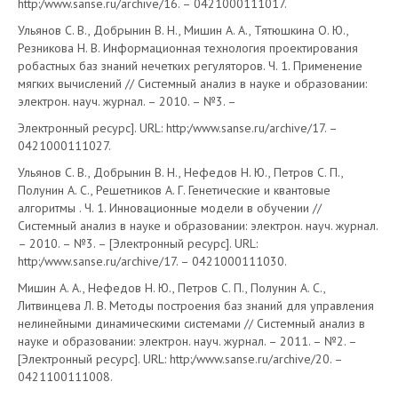
http:/www.sanse.ru/archive/16. – 0421000111017.
Ульянов С. В., Добрынин В. Н., Мишин А. А., Тятюшкина О. Ю.,
Резникова Н. В. Информационная технология проектирования
робастных баз знаний нечетких регуляторов. Ч. 1. Применение
мягких вычислений // Системный анализ в науке и образовании:
электрон. науч. журнал. – 2010. – №3. –
Электронный ресурс]. URL: http:/www.sanse.ru/archive/17. –
0421000111027.
Ульянов С. В., Добрынин В. Н., Нефедов Н. Ю., Петров С. П.,
Полунин А. С., Решетников А. Г. Генетические и квантовые
алгоритмы . Ч. 1. Инновационные модели в обучении //
Системный анализ в науке и образовании: электрон. науч. журнал.
– 2010. – №3. – [Электронный ресурс]. URL:
http:/www.sanse.ru/archive/17. – 0421000111030.
Мишин А. А., Нефедов Н. Ю., Петров С. П., Полунин А. С.,
Литвинцева Л. В. Методы построения баз знаний для управления
нелинейными динамическими системами // Системный анализ в
науке и образовании: электрон. науч. журнал. – 2011. – №2. –
[Электронный ресурс]. URL: http:/www.sanse.ru/archive/20. –
0421100111008.