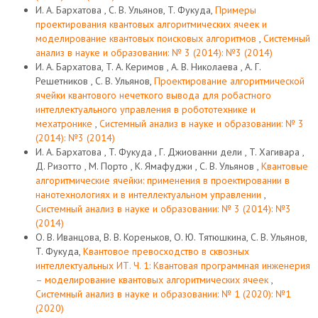
И. А. Бархатова , С. В. Ульянов, T. Фукуда,
Примеры
проектирования квантовых алгоритмических ячеек и
моделирование квантовых поисковых алгоритмов
,
Системный
анализ в науке и образовании: № 3 (2014): №3 (2014)
И. А. Бархатова, T. А. Керимов , А. В. Николаева , А. Г.
Решетников , С. В. Ульянов,
Проектирование алгоритмической
ячейки квантового нечеткого вывода для робастного
интеллектуального управления в робототехнике и
мехатронике
,
Системный анализ в науке и образовании: № 3
(2014): №3 (2014)
И. А. Бархатова , T. Фукуда , Г. Джиованни дели , T. Хагивара ,
Д. Ризотто , M. Порто , K. Ямафуджи , С. В. Ульянов ,
Квантовые
алгоритмические ячейки: применения в проектировании в
нанотехнологиях и в интеллектуальном управлении
,
Системный анализ в науке и образовании: № 3 (2014): №3
(2014)
О. В. Иванцова, В. В. Кореньков, О. Ю. Тятюшкина, С. В. Ульянов,
T. Фукуда,
Квантовое превосходство в сквозных
интеллектуальных ИТ. Ч. 1: Квантовая программная инженерия
– моделирование квантовых алгоритмических ячеек
,
Системный анализ в науке и образовании: № 1 (2020): №1
(2020)