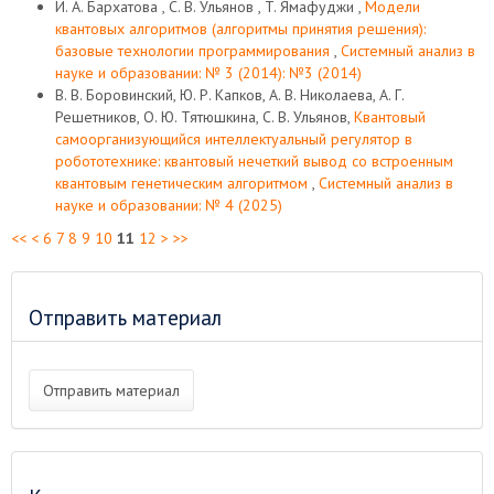
И. А. Бархатова , С. В. Ульянов , T. Ямафуджи ,
Модели
квантовых алгоритмов (алгоритмы принятия решения):
базовые технологии программирования
,
Системный анализ в
науке и образовании: № 3 (2014): №3 (2014)
В. В. Боровинский, Ю. Р. Капков, А. В. Николаева, А. Г.
Решетников, О. Ю. Тятюшкина, С. В. Ульянов,
Квантовый
самоорганизующийся интеллектуальный регулятор в
робототехнике: квантовый нечеткий вывод со встроенным
квантовым генетическим алгоритмом
,
Системный анализ в
науке и образовании: № 4 (2025)
<<
<
6
7
8
9
10
11
12
>
>>
Отправить материал
Отправить материал