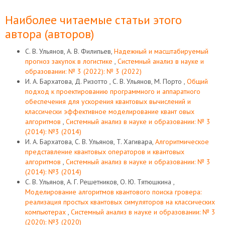
Наиболее читаемые статьи этого
автора (авторов)
С. В. Ульянов, А. В. Филипьев,
Надежный и масштабируемый
прогноз закупок в логистике
,
Системный анализ в науке и
образовании: № 3 (2022): № 3 (2022)
И. А. Бархатова, Д. Ризотто , С. В. Ульянов, M. Порто ,
Общий
подход к проектированию программного и аппаратного
обеспечения для ускорения квантовых вычислений и
классически эффективное моделирование квант овых
алгоритмов
,
Системный анализ в науке и образовании: № 3
(2014): №3 (2014)
И. A. Бархатова, С. В. Ульянов, T. Хагивара,
Алгоритмическое
представление квантовых операторов и квантовых
алгоритмов
,
Системный анализ в науке и образовании: № 3
(2014): №3 (2014)
С. В. Ульянов, А. Г. Решетников, О. Ю. Тятюшкина ,
Моделирование алгоритмов квантового поиска гровера:
реализация простых квантовых симуляторов на классических
компьютерах
,
Системный анализ в науке и образовании: № 3
(2020): №3 (2020)