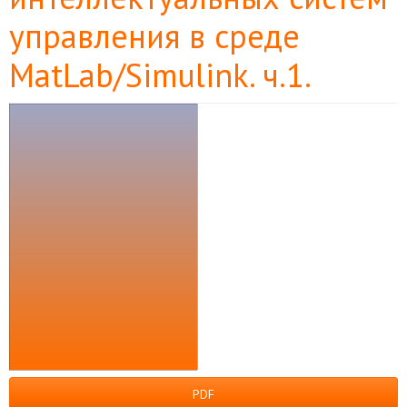
управления в среде
MatLab/Simulink. ч.1.
Боковая
панель
статьи
PDF