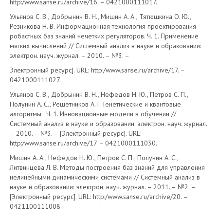
http:/www.sanse.ru/archive/16. – 0421000111017.
Ульянов С. В., Добрынин В. Н., Мишин А. А., Тятюшкина О. Ю.,
Резникова Н. В. Информационная технология проектирования
робастных баз знаний нечетких регуляторов. Ч. 1. Применение
мягких вычислений // Системный анализ в науке и образовании:
электрон. науч. журнал. – 2010. – №3. –
Электронный ресурс]. URL: http:/www.sanse.ru/archive/17. –
0421000111027.
Ульянов С. В., Добрынин В. Н., Нефедов Н. Ю., Петров С. П.,
Полунин А. С., Решетников А. Г. Генетические и квантовые
алгоритмы . Ч. 1. Инновационные модели в обучении //
Системный анализ в науке и образовании: электрон. науч. журнал.
– 2010. – №3. – [Электронный ресурс]. URL:
http:/www.sanse.ru/archive/17. – 0421000111030.
Мишин А. А., Нефедов Н. Ю., Петров С. П., Полунин А. С.,
Литвинцева Л. В. Методы построения баз знаний для управления
нелинейными динамическими системами // Системный анализ в
науке и образовании: электрон. науч. журнал. – 2011. – №2. –
[Электронный ресурс]. URL: http:/www.sanse.ru/archive/20. –
0421100111008.