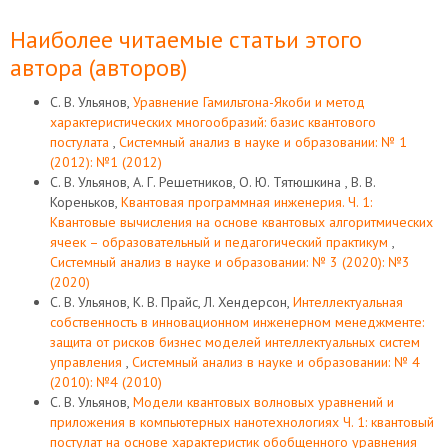
Наиболее читаемые статьи этого
автора (авторов)
С. В. Ульянов,
Уравнение Гамильтона-Якоби и метод
характеристических многообразий: базис квантового
постулата
,
Системный анализ в науке и образовании: № 1
(2012): №1 (2012)
С. В. Ульянов, А. Г. Решетников, О. Ю. Тятюшкина , В. В.
Кореньков,
Квантовая программная инженерия. Ч. 1:
Квантовые вычисления на основе квантовых алгоритмических
ячеек – образовательный и педагогический практикум
,
Системный анализ в науке и образовании: № 3 (2020): №3
(2020)
С. В. Ульянов, К. В. Прайс, Л. Хендерсон,
Интеллектуальная
собственность в инновационном инженерном менеджменте:
защита от рисков бизнес моделей интеллектуальных систем
управления
,
Системный анализ в науке и образовании: № 4
(2010): №4 (2010)
С. В. Ульянов,
Модели квантовых волновых уравнений и
приложения в компьютерных нанотехнологиях Ч. 1: квантовый
постулат на основе характеристик обобщенного уравнения