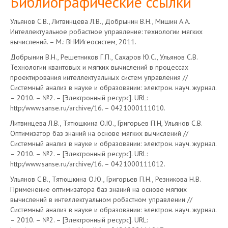
Библиографические ссылки
Ульянов С.В., Литвинцева Л.В., Добрынин В.Н., Мишин А.А.
Интеллектуальное робастное управление: технологии мягких
вычислений. – М.: ВНИИгеосистем, 2011.
Добрынин В.Н., Решетников Г.П., Сахаров Ю.С., Ульянов С.В.
Технологии квантовых и мягких вычислений в процессах
проектирования интеллектуальных систем управления //
Системный анализ в науке и образовании: электрон. науч. журнал.
– 2010. – №2. – [Электронный ресурс]. URL:
http:/www.sanse.ru/archive/16. – 0421000111010.
Литвинцева Л.В., Тятюшкина О.Ю., Григорьев П.Н, Ульянов С.В.
Оптимизатор баз знаний на основе мягких вычислений //
Системный анализ в науке и образовании: электрон. науч. журнал.
– 2010. – №2. – [Электронный ресурс]. URL:
http:/www.sanse.ru/archive/16. – 0421000111012.
Ульянов С.В., Тятюшкина О.Ю., Григорьев П.Н., Резникова Н.В.
Применение оптимизатора баз знаний на основе мягких
вычислений в интеллектуальном робастном управлении //
Системный анализ в науке и образовании: электрон. науч. журнал.
– 2010. – №2. – [Электронный ресурс]. URL: