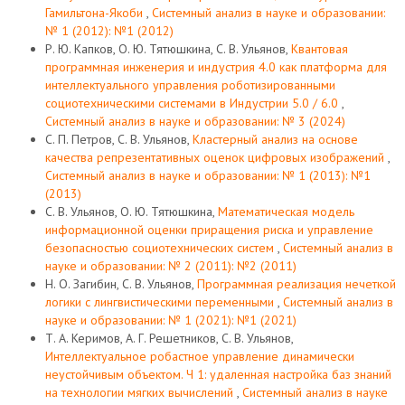
Гамильтона-Якоби
,
Системный анализ в науке и образовании:
№ 1 (2012): №1 (2012)
Р. Ю. Капков, О. Ю. Тятюшкина, С. В. Ульянов,
Квантовая
программная инженерия и индустрия 4.0 как платформа для
интеллектуального управления роботизированными
социотехническими системами в Индустрии 5.0 / 6.0
,
Системный анализ в науке и образовании: № 3 (2024)
С. П. Петров, С. В. Ульянов,
Кластерный анализ на основе
качества репрезентативных оценок цифровых изображений
,
Системный анализ в науке и образовании: № 1 (2013): №1
(2013)
С. В. Ульянов, О. Ю. Тятюшкина,
Математическая модель
информационной оценки приращения риска и управление
безопасностью социотехнических систем
,
Системный анализ в
науке и образовании: № 2 (2011): №2 (2011)
Н. О. Загибин, С. В. Ульянов,
Программная реализация нечеткой
логики с лингвистическими переменными
,
Системный анализ в
науке и образовании: № 1 (2021): №1 (2021)
Т. А. Керимов, А. Г. Решетников, С. В. Ульянов,
Интеллектуальное робастное управление динамически
неустойчивым объектом. Ч 1: удаленная настройка баз знаний
на технологии мягких вычислений
,
Системный анализ в науке