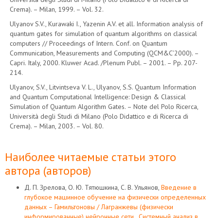
Crema). – Milan, 1999. – Vol. 32.
Ulyanov S.V., Kurawaki I., Yazenin A.V. et all. Information analysis of
quantum gates for simulation of quantum algorithms on classical
computers // Proceedings of Intern. Conf. on Quantum
Communication, Measurements and Computing (QCM&C’2000). –
Capri. Italy, 2000. Kluwer Acad. /Plenum Publ. – 2001. – Pр. 207-
214.
Ulyanov, S.V., Litvintseva V. L., Ulyanov, S.S. Quantum Information
and Quantum Computational Intelligence: Design & Classical
Simulation of Quantum Algorithm Gates. – Note del Polo Ricerca,
Università degli Studi di Milano (Polo Didattico e di Ricerca di
Crema). – Milan, 2003. – Vol. 80.
Наиболее читаемые статьи этого
автора (авторов)
Д. П. Зрелова, О. Ю. Тятюшкина, С. В. Ульянов,
Введение в
глубокое машинное обучение на физически определенных
данных – Гамильтоновы / Лагранжевы (физически
информированные) нейронные сети
,
Системный анализ в