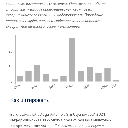
квантовых алгоритмических ячеек. Описываются общие
структуры методов проектирования квантовых
алгоритмических ячеек и их моделирования. Приведены
приложения эффективного моделирования квантовых
алгоритмов на классическом компьютере.
Скачивания
Информация
Как цитировать
о статье
Barchatova , I.A. , Degli Antonio , G. и Ulyanov , S.V. 2021.
Информационная технология проектирования квантовых
алгоритмических ячеек .
Системный анализ в науке и