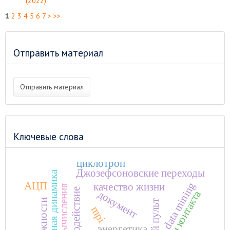
(2022)
1
2
3
4
5
6
7
>
>>
Отправить материал
Отправить материал
Ключевые слова
циклотрон
Джозефсоновские переходы
молекулярная динамика
АЦП
data mining
качество жизни
взаимодействие
документ
точки контакта
mpi
энергетика