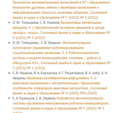
Технологии интеллектуальных вычислений в ИТ–образовании:
технологии дробных, мягких и квантовых вычислений и
информационная сложность конечных объектов
,
Системный
анализ в науке и образовании: № 3 (2022): № 3 (2022)
О. Ю. Тятюшкина, С. В. Ульянов,
Беспилотные летательные
аппараты. Ч. 1: Биологический механизм движения в среде
«воздух - вода»
,
Системный анализ в науке и образовании: №
3 (2022): № 3 (2022)
О. Ю. Тятюшкина , С. В. Ульянов ,
Интеллектуальное
когнитивное управление роботизированными
социотехническими системами. Ч. 1: Робототехнические
системы и модели взаимодействия «человек – робот» в
«Индустрия 4.0»
,
Системный анализ в науке и образовании: №
3 (2021): № 3 (2021)
С. В. Ульянов, И. А. Бархатова, А. Г. Решетников, В. А. Албу, А. Н.
Аверкин,
Квантовая релятивистская информатика. Ч. 2:
квантовые вычисления и алгоритмические / физические
особенности операторов квантовых алгоритмов
,
Системный
анализ в науке и образовании: № 4 (2013): №4 (2013)
Е. А. Кузнецов, С. В. Ульянов,
Разработка интеллектуальной
системы управления многозвенным роботом манипулятором
,
Системный анализ в науке и образовании: № 3 (2022): № 3