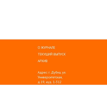
О ЖУРНАЛЕ
ТЕКУЩИЙ ВЫПУСК
АРХИВ
Адрес: г. Дубна, ул.
Университетская,
д.19, ауд. 1-312
Тел: (496) 216-60-10
Emil: sanse@uni-
dubna.ru