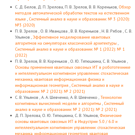
С. Д. Белов, Д. П. Зрелова, П. В. Зрелов, В. В. Кореньков,
Обзор
методов автоматической обработки текстов на естественном
языке
,
Системный анализ в науке и образовании: № 3 (2020):
№3 (2020)
П. В. Зрелов , О. В. Иванцова , В. В. Кореньков , Н. В. Рябов , С. В.
Ульянов ,
Эффективное моделирование квантовых
алгоритмов на симуляторах классической архитектуры
,
Системный анализ в науке и образовании: № 1 (2022): № 1
(2022)
П. В. Зрелов, В. В. Кореньков , О. Ю. Тятюшкина, С. В. Ульянов ,
Основы применения квантовых сквозных ИТ в робототехнике
и интеллектуальном когнитивном управлении: стохастическая
механика, квантовая информационная физика и
информационная геометрия
,
Системный анализ в науке и
образовании: № 2 (2021): № 2 (2021)
С. В. Ульянов , А. А. Шевченко, А. В. Шевченко ,
Технологии
когнитивных вычислений: модели и алгоритмы
,
Системный
анализ в науке и образовании: № 2 (2021): № 2 (2021)
Д. П. Зрелова, О. Ю. Тятюшкина, С. В. Ульянов,
Физические
основы квантовых сквозных ИТ в Индустрии 5.0 / 6.0 и
интеллектуальном когнитивном управлении: стохастическая
механика, информационная геометрия, квантовая