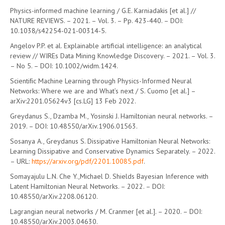
Physics-informed machine learning / G.E. Karniadakis [et al.] //
NATURE REVIEWS. – 2021. – Vol. 3. – Pp. 423-440. – DOI:
10.1038/s42254-021-00314-5.
Angelov P.P. et al. Explainable artificial intelligence: an analytical
review // WIREs Data Mining Knowledge Discovery. – 2021. – Vol. 3.
– No 5. – DOI: 10.1002/widm.1424.
Scientiﬁc Machine Learning through Physics-Informed Neural
Networks: Where we are and What’s next / S. Cuomo [et al.] –
arXiv:2201.05624v3 [cs.LG] 13 Feb 2022.
Greydanus S., Dzamba M., Yosinski J. Hamiltonian neural networks. –
2019. – DOI: 10.48550/arXiv.1906.01563.
Sosanya A., Greydanus S. Dissipative Hamiltonian Neural Networks:
Learning Dissipative and Conservative Dynamics Separately. – 2022.
– URL:
https://arxiv.org/pdf/2201.10085.pdf
.
Somayajulu L.N. Che Y.,Michael D. Shields Bayesian Inference with
Latent Hamiltonian Neural Networks. – 2022. – DOI:
10.48550/arXiv.2208.06120.
Lagrangian neural networks / M. Cranmer [et al.]. – 2020. – DOI:
10.48550/arXiv.2003.04630.