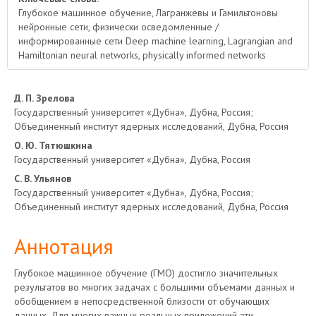
Глубокое машинное обучение, Лагранжевы и Гамильтоновы
нейронные сети, физически осведомленные /
информированные сети Deep machine learning, Lagrangian and
Hamiltonian neural networks, physically informed networks
Основное
Д. П. Зрелова
Государственный университет «Дубна», Дубна, Россия;
содержимое
Объединенный институт ядерных исследований, Дубна, Россия
О. Ю. Тятюшкина
статьи
Государственный университет «Дубна», Дубна, Россия
С. В. Ульянов
Государственный университет «Дубна», Дубна, Россия;
Объединенный институт ядерных исследований, Дубна, Россия
Аннотация
Глубокое машинное обучение (ГМО) достигло значительных
результатов во многих задачах с большими объемами данных и
обобщением в непосредственной близости от обучающих
данных. Для многих важных реальных приложений эти