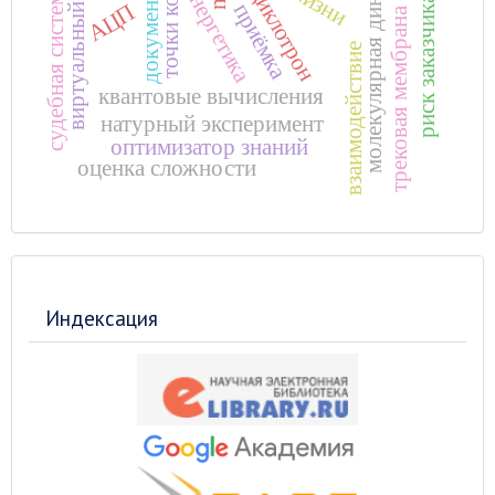
точки контакта
молекулярная динамика
виртуальный пульт
энергетика
судебная система
циклотрон
документ
риск заказчика
приёмка
АЦП
трековая мембрана
взаимодействие
квантовые вычисления
натурный эксперимент
оптимизатор знаний
оценка сложности
Индексация