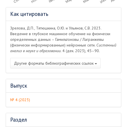
Информация
Как цитировать
о статье
Зрелова, Д.П., Тятюшкина, О.Ю. и Ульянов, С.В. 2023.
Введение в глубокое машинное обучение на физически
определенных данных – Гамильтоновы / Лагранжевы
(физически информированные) нейронные сети.
Системный
анализ в науке и образовании
. 4 (дек. 2023), 45–90.
Другие форматы библиографических ссылок
Выпуск
№ 4 (2023)
Раздел