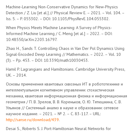
Machine-Learning Non-Conservative Dynamics for New-Physics
Detection / Z. Liu [et al.] // Physical Review E. – 2021. – Vol. 104. –
Iss. 5. – P. 055302. – DOI: 10.1103/PhysRevE.104.055302.
When Physics Meets Machine Learning: A Survey of Physics-
Informed Machine Learning / C. Meng [et al.] – 2022. – DOI:
10.48550/arXiv.2203.16797.
Zhao H., Sands T. Controlling Chaos in Van Der Pol Dynamics Using
Signal-Encoded Deep Learning // Mathematics. – 2022. – Vol. 10
(3). – Pp. 453. – DOI: 10.3390/math10030453.
Hamil P. Lagrangians and Hamiltonians. Cambridge University Press,
UK. – 2014.
Основы применения квантовых сквозных ИТ в робототехнике и
интеллектуальном когнитивном управлении: стохастическая
механика, квантовая информационная физика и информационная
геометрия / П. В. Зрелов, В. В. Кореньков, О. Ю. Тятюшкина, С. В.
Ульянов // Системный анализ в науке и образовании: сетевое
научное издание. – 2021. – № 2. – C. 83-117. – URL:
http://sanse.ru/download/439
.
Desai S., Roberts S. J. Port-Hamiltonian Neural Networks for