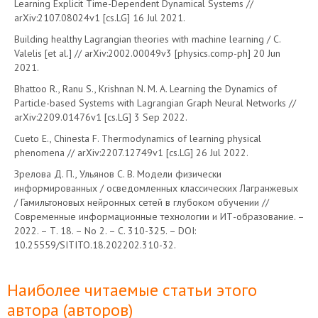
Learning Explicit Time-Dependent Dynamical Systems //
arXiv:2107.08024v1 [cs.LG] 16 Jul 2021.
Building healthy Lagrangian theories with machine learning / С.
Valelis [et al.] // arXiv:2002.00049v3 [physics.comp-ph] 20 Jun
2021.
Bhattoo R., Ranu S., Krishnan N. M. A. Learning the Dynamics of
Particle-based Systems with Lagrangian Graph Neural Networks //
arXiv:2209.01476v1 [cs.LG] 3 Sep 2022.
Cueto E., Chinesta F. Thermodynamics of learning physical
phenomena // arXiv:2207.12749v1 [cs.LG] 26 Jul 2022.
Зрелова Д. П., Ульянов С. В. Модели физически
информированных / осведомленных классических Лагранжевых
/ Гамильтоновых нейронных сетей в глубоком обучении //
Современные информационные технологии и ИТ-образование. –
2022. – Т. 18. – No 2. – С. 310-325. – DOI:
10.25559/SITITO.18.202202.310-32.
Наиболее читаемые статьи этого
автора (авторов)