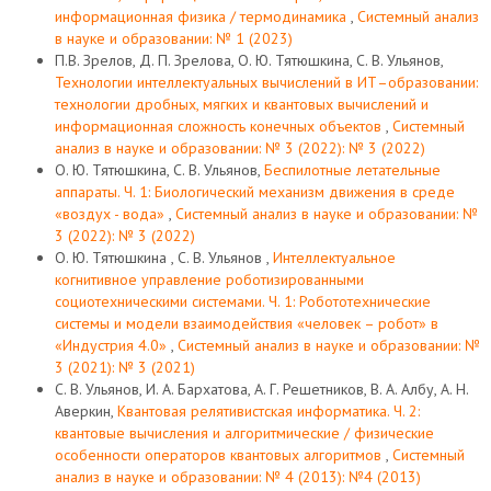
информационная физика / термодинамика
,
Системный анализ
в науке и образовании: № 1 (2023)
П.В. Зрелов, Д. П. Зрелова, О. Ю. Тятюшкина, С. В. Ульянов,
Технологии интеллектуальных вычислений в ИТ–образовании:
технологии дробных, мягких и квантовых вычислений и
информационная сложность конечных объектов
,
Системный
анализ в науке и образовании: № 3 (2022): № 3 (2022)
О. Ю. Тятюшкина, С. В. Ульянов,
Беспилотные летательные
аппараты. Ч. 1: Биологический механизм движения в среде
«воздух - вода»
,
Системный анализ в науке и образовании: №
3 (2022): № 3 (2022)
О. Ю. Тятюшкина , С. В. Ульянов ,
Интеллектуальное
когнитивное управление роботизированными
социотехническими системами. Ч. 1: Робототехнические
системы и модели взаимодействия «человек – робот» в
«Индустрия 4.0»
,
Системный анализ в науке и образовании: №
3 (2021): № 3 (2021)
С. В. Ульянов, И. А. Бархатова, А. Г. Решетников, В. А. Албу, А. Н.
Аверкин,
Квантовая релятивистская информатика. Ч. 2:
квантовые вычисления и алгоритмические / физические
особенности операторов квантовых алгоритмов
,
Системный
анализ в науке и образовании: № 4 (2013): №4 (2013)