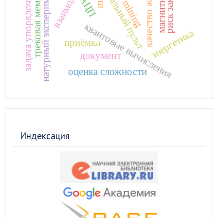
риск заказчика
виртуальный пульт
трековая мембрана
качество жизни
задача упорядочения
data mining
натурный эксперимент
mpi
АЦП
квантовые вычисления
энергетика
приёмка
документ
оценка сложности
Индексация