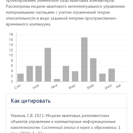
проектирования элементной базы квантовых компьютеров.
Рассмотрены модели квантового интеллектуального управления
материальными частицами с учетом ограничений теории
относительности в виде заданной метрики пространственно-
временного континуума.
Скачивания
Информация
Как цитировать
о статье
Ульянов, С.В. 2021. Модели квантовых релятивистских
объектов управления и компьютерные информационные
нанотехнологии.
Системный анализ в науке и образовании
. 1