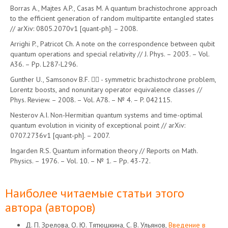
Borras A., Majtes A.P., Casas M. A quantum brachistochrone approach
to the efficient generation of random multipartite entangled states
// arXiv: 0805.2070v1 [quant-ph]. – 2008.
Arrighi P., Patricot Ch. A note on the correspondence between qubit
quantum operations and special relativity // J. Phys. – 2003. – Vol.
A36. – Pp. L287-L296.
Gunther U., Samsonov B.F.  - symmetric brachistochrone problem,
Lorentz boosts, and nonunitary operator equivalence classes //
Phys. Review. – 2008. – Vol. A78. – № 4. – P. 042115.
Nesterov A.I. Non-Hermitian quantum systems and time-optimal
quantum evolution in vicinity of exceptional point // arXiv:
0707.2736v1 [quant-ph]. – 2007.
Ingarden R.S. Quantum information theory // Reports on Math.
Physics. – 1976. – Vol. 10. – № 1. – Pp. 43-72.
Наиболее читаемые статьи этого
автора (авторов)
Д. П. Зрелова, О. Ю. Тятюшкина, С. В. Ульянов,
Введение в