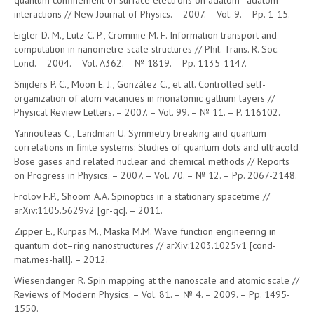
quantum confinement of surface electrons on adatom–adatom
interactions // New Journal of Physics. – 2007. – Vol. 9. – Pp. 1-15.
Eigler D. M., Lutz C. P., Crommie M. F. Information transport and
computation in nanometre-scale structures // Phil. Trans. R. Soc.
Lond. – 2004. – Vol. A362. – № 1819. – Pp. 1135-1147.
Snijders P. C., Moon E. J., González C., et all. Controlled self-
organization of atom vacancies in monatomic gallium layers //
Physical Review Letters. – 2007. – Vol. 99. – № 11. – P. 116102.
Yannouleas C., Landman U. Symmetry breaking and quantum
correlations in finite systems: Studies of quantum dots and ultracold
Bose gases and related nuclear and chemical methods // Reports
on Progress in Physics. – 2007. – Vol. 70. – № 12. – Pp. 2067-2148.
Frolov F.P., Shoom A.A. Spinoptics in a stationary spacetime //
arXiv:1105.5629v2 [gr-qc]. – 2011.
Zipper E., Kurpas M., Maska M.M. Wave function engineering in
quantum dot–ring nanostructures // arXiv:1203.1025v1 [cond-
mat.mes-hall]. – 2012.
Wiesendanger R. Spin mapping at the nanoscale and atomic scale //
Reviews of Modern Physics. – Vol. 81. – № 4. – 2009. – Pp. 1495-
1550.