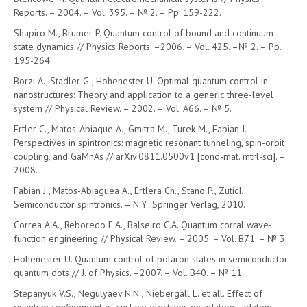
Reports. – 2004. – Vol. 395. – № 2. – Pp. 159-222.
Shapiro M., Brumer P. Quantum control of bound and continuum
state dynamics // Physics Reports. –2006. – Vol. 425. –№ 2. – Pp.
195-264.
Borzı A., Stadler G., Hohenester U. Optimal quantum control in
nanostructures: Theory and application to a generic three-level
system // Physical Review. – 2002. – Vol. A66. – № 5.
Ertler C., Matos-Abiague A., Gmitra M., Turek M., Fabian J.
Perspectives in spintronics: magnetic resonant tunneling, spin-orbit
coupling, and GaMnAs // arXiv:0811.0500v1 [cond-mat. mtrl-sci]. –
2008.
Fabian J., Matos-Abiaguea A., Ertlera Ch., Stano P., ZuticI.
Semiconductor spintronics. – N.Y.: Springer Verlag, 2010.
Correa A.A., Reboredo F.A., Balseiro C.A. Quantum corral wave-
function engineering // Physical Review. – 2005. – Vol. B71. – № 3.
Hohenester U. Quantum control of polaron states in semiconductor
quantum dots // J. of Physics. –2007. – Vol. B40. – № 11.
Stepanyuk V.S., Negulyaev N.N., Niebergall L. et all. Effect of