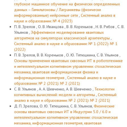
глубокое машинное обучение на физически определенных
данных – Гамильтоновы / Лагранжевы (физически
информированные) нейронные сети
,
Системный анализ в
науке и образовании: № 4 (2023)
П. В. Зрелов , О. В. Иванцова , В. В. Кореньков , Н. В. Рябов , С. В.
Ульянов ,
Эффективное моделирование квантовых
алгоритмов на симуляторах классической архитектуры
,
Системный анализ в науке и образовании: № 1 (2022): № 1
(2022)
П. В. Зрелов, В. В. Кореньков , О. Ю. Тятюшкина, С. В. Ульянов ,
Основы применения квантовых сквозных ИТ в робототехнике
и интеллектуальном когнитивном управлении: стохастическая
механика, квантовая информационная физика и
информационная геометрия
,
Системный анализ в науке и
образовании: № 2 (2021): № 2 (2021)
С. В. Ульянов , А. А. Шевченко, А. В. Шевченко ,
Технологии
когнитивных вычислений: модели и алгоритмы
,
Системный
анализ в науке и образовании: № 2 (2021): № 2 (2021)
Д. П. Зрелова, О. Ю. Тятюшкина, С. В. Ульянов,
Физические
основы квантовых сквозных ИТ в Индустрии 5.0 / 6.0 и
интеллектуальном когнитивном управлении: стохастическая
механика, информационная геометрия, квантовая