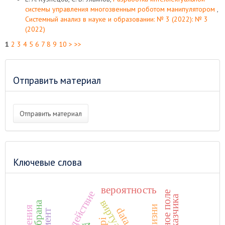
системы управления многозвенным роботом манипулятором
,
Системный анализ в науке и образовании: № 3 (2022): № 3
(2022)
1
2
3
4
5
6
7
8
9
10
>
>>
Отправить материал
Отправить материал
Ключевые слова
вероятность
взаимодействие
магнитное поле