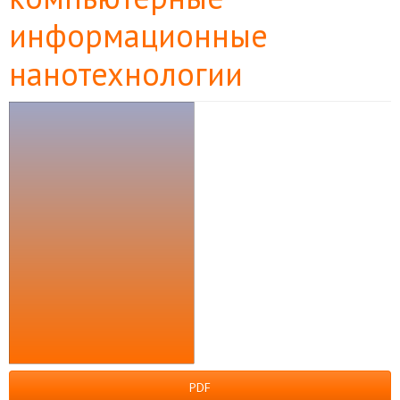
информационные
нанотехнологии
Боковая
панель
статьи
PDF