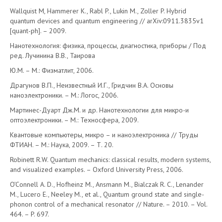
Wallquist M, Hammerer K., Rabl P., Lukin M., Zoller P. Hybrid
quantum devices and quantum engineering // arXiv:0911.3835v1
[quant-ph]. – 2009.
Нанотехнология: физика, процессы, диагностика, приборы / Под
ред. Лучинина В.В., Таирова
Ю.М. – М.: Физматлит, 2006.
Драгунов В.П., Неизвестный И.Г., Гридчин В.А. Основы
наноэлектроники. – М.: Логос, 2006.
Мартинес-Дуарт Дж.М. и др. Нанотехнологии для микро-и
оптоэлектроники. – М.: Техносфера, 2009.
Квантовые компьютеры, микро – и наноэлектроника // Труды
ФТИАН. – М.: Наука, 2009. – Т. 20.
Robinett R.W. Quantum mechanics: classical results, modern systems,
and visualized examples. – Oxford University Press, 2006.
O’Connell A. D., Hofheinz M., Ansmann M., Bialczak R. C., Lenander
M., Lucero E., Neeley M., et al., Quantum ground state and single-
phonon control of a mechanical resonator // Nature. – 2010. – Vol.
464. – P. 697.