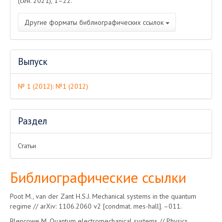
(сен. 2021), 1–22.
Другие форматы библиографических ссылок
Выпуск
№ 1 (2012): №1 (2012)
Раздел
Статьи
Библиографические ссылки
Poot M., van der Zant H.S.J. Mechanical systems in the quantum
regime // arXiv: 1106.2060 v2 [condmat. mes-hall]. –011.
Blencowe M. Quantum electromechanical systems // Physics