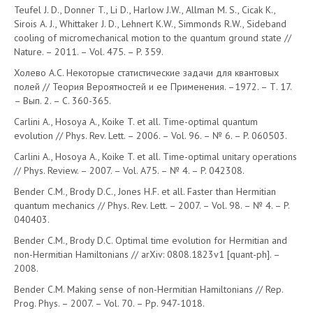
Teufel J. D., Donner T., Li D., Harlow J.W., Allman M. S., Cicak K.,
Sirois A. J., Whittaker J. D., Lehnert K.W., Simmonds R.W., Sideband
cooling of micromechanical motion to the quantum ground state //
Nature. – 2011. – Vol. 475. – P. 359.
Холево А.С. Некоторые статистические задачи для квантовых
полей // Теория Вероятностей и ее Применения. –1972. – Т. 17.
– Вып. 2. – С. 360-365.
Carlini A., Hosoya A., Koike T. et all. Time-optimal quantum
evolution // Phys. Rev. Lett. – 2006. – Vol. 96. – № 6. – P. 060503.
Carlini A., Hosoya A., Koike T. et all. Time-optimal unitary operations
// Phys. Review. – 2007. – Vol. A75. – № 4. – P. 042308.
Bender C.M., Brody D.C., Jones H.F. et all. Faster than Hermitian
quantum mechanics // Phys. Rev. Lett. – 2007. – Vol. 98. – № 4. – P.
040403.
Bender C.M., Brody D.C. Optimal time evolution for Hermitian and
non-Hermitian Hamiltonians // arXiv: 0808.1823v1 [quant-ph]. –
2008.
Bender C.M. Making sense of non-Hermitian Hamiltonians // Rep.
Prog. Phys. – 2007. – Vol. 70. – Pp. 947-1018.