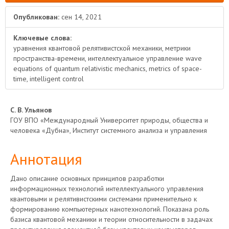
Опубликован:
сен 14, 2021
Ключевые слова:
уравнения квантовой релятивистской механики, метрики
пространства-времени, интеллектуальное управление wave
equations of quantum relativistic mechanics, metrics of space-
time, intelligent control
Основное
С. В. Ульянов
ГОУ ВПО «Международный Университет природы, общества и
содержимое
человека «Дубна», Институт системного анализа и управления
статьи
Аннотация
Дано описание основных принципов разработки
информационных технологий интеллектуального управления
квантовыми и релятивистскими системами применительно к
формированию компьютерных нанотехнологий. Показана роль
базиса квантовой механики и теории относительности в задачах