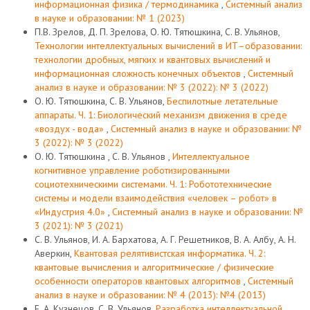
информационная физика / термодинамика
,
Системный анализ
в науке и образовании: № 1 (2023)
П.В. Зрелов, Д. П. Зрелова, О. Ю. Тятюшкина, С. В. Ульянов,
Технологии интеллектуальных вычислений в ИТ–образовании:
технологии дробных, мягких и квантовых вычислений и
информационная сложность конечных объектов
,
Системный
анализ в науке и образовании: № 3 (2022): № 3 (2022)
О. Ю. Тятюшкина, С. В. Ульянов,
Беспилотные летательные
аппараты. Ч. 1: Биологический механизм движения в среде
«воздух - вода»
,
Системный анализ в науке и образовании: №
3 (2022): № 3 (2022)
О. Ю. Тятюшкина , С. В. Ульянов ,
Интеллектуальное
когнитивное управление роботизированными
социотехническими системами. Ч. 1: Робототехнические
системы и модели взаимодействия «человек – робот» в
«Индустрия 4.0»
,
Системный анализ в науке и образовании: №
3 (2021): № 3 (2021)
С. В. Ульянов, И. А. Бархатова, А. Г. Решетников, В. А. Албу, А. Н.
Аверкин,
Квантовая релятивистская информатика. Ч. 2:
квантовые вычисления и алгоритмические / физические
особенности операторов квантовых алгоритмов
,
Системный
анализ в науке и образовании: № 4 (2013): №4 (2013)
Е. А. Кузнецов, С. В. Ульянов,
Разработка интеллектуальной