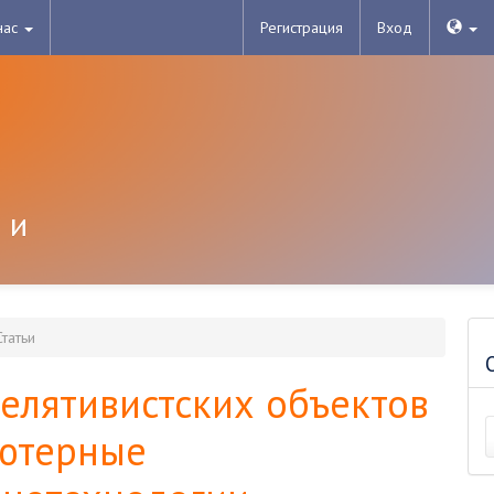
нас
Регистрация
Вход
 и
татьи
елятивистских объектов
ьютерные