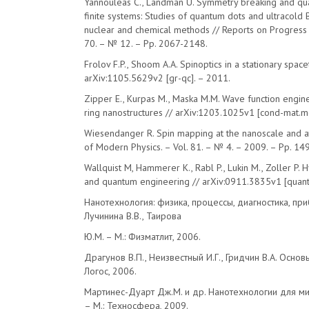
Yannouleas C., Landman U. Symmetry breaking and qua
finite systems: Studies of quantum dots and ultracold
nuclear and chemical methods // Reports on Progress i
70. – № 12. – Pp. 2067-2148.
Frolov F.P., Shoom A.A. Spinoptics in a stationary space
arXiv:1105.5629v2 [gr-qc]. – 2011.
Zipper E., Kurpas M., Maska M.M. Wave function engin
ring nanostructures // arXiv:1203.1025v1 [cond-mat.me
Wiesendanger R. Spin mapping at the nanoscale and a
of Modern Physics. – Vol. 81. – № 4. – 2009. – Pp. 1
Wallquist M, Hammerer K., Rabl P., Lukin M., Zoller P.
and quantum engineering // arXiv:0911.3835v1 [quant
Нанотехнология: физика, процессы, диагностика, пр
Лучинина В.В., Таирова
Ю.М. – М.: Физматлит, 2006.
Драгунов В.П., Неизвестный И.Г., Гридчин В.А. Основ
Логос, 2006.
Мартинес-Дуарт Дж.М. и др. Нанотехнологии для ми
– М.: Техносфера, 2009.