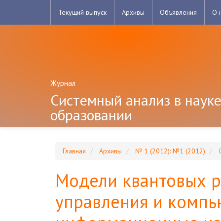
Главная
Текущий выпуск
Архивы
Объявления
О 
навигационная
панель
Основное
содержимое
Боковая
панель
Журнал
Системный анализ в науке
образовании
Главная
Архивы
№ 1 (2012): №1 (2012)
С
Модели квантовых р
управления и комп