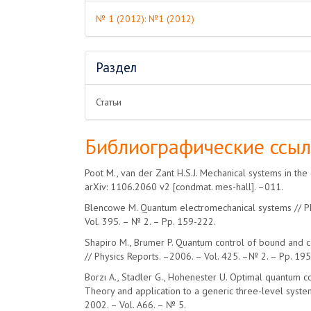
№ 1 (2012): №1 (2012)
Раздел
Статьи
Библиографические ссы
Poot M., van der Zant H.S.J. Mechanical systems in th
arXiv: 1106.2060 v2 [condmat. mes-hall]. –011.
Blencowe M. Quantum electromechanical systems // Ph
Vol. 395. – № 2. – Pp. 159-222.
Shapiro M., Brumer P. Quantum control of bound and 
// Physics Reports. –2006. – Vol. 425. –№ 2. – Pp. 19
Borzı A., Stadler G., Hohenester U. Optimal quantum co
Theory and application to a generic three-level system
2002. – Vol. A66. – № 5.