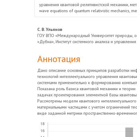
уравнения квантовой релятивистской механики, ме
wave equations of quantum relativistic mechanics, metr
Основное
С. В. Ульянов
ГОУ ВПО «Международный Университет природы, о
содержимое
«Дубна», Институт системного анализа и управления
статьи
Аннотация
Дано описание основных принципов разработки и
технологий интеллектуального управления квантовы
системами применительно к формированию компьют
Показана роль базиса квантовой механики и теории 
задачах проектирования элементной базы квантовы
Рассмотрены модели квантового интеллектуального
материальными частицами с учетом ограничений тео
виде заданной метрики пространственно-временног
Скачивания