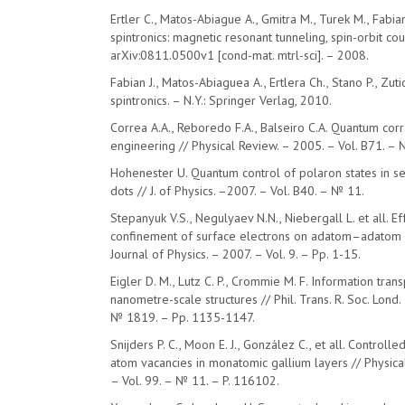
Ertler C., Matos-Abiague A., Gmitra M., Turek M., Fabian
spintronics: magnetic resonant tunneling, spin-orbit co
arXiv:0811.0500v1 [cond-mat. mtrl-sci]. – 2008.
Fabian J., Matos-Abiaguea A., Ertlera Ch., Stano P., Zut
spintronics. – N.Y.: Springer Verlag, 2010.
Correa A.A., Reboredo F.A., Balseiro C.A. Quantum cor
engineering // Physical Review. – 2005. – Vol. B71. – 
Hohenester U. Quantum control of polaron states in 
dots // J. of Physics. –2007. – Vol. B40. – № 11.
Stepanyuk V.S., Negulyaev N.N., Niebergall L. et all. E
confinement of surface electrons on adatom–adatom i
Journal of Physics. – 2007. – Vol. 9. – Pp. 1-15.
Eigler D. M., Lutz C. P., Crommie M. F. Information tra
nanometre-scale structures // Phil. Trans. R. Soc. Lond.
№ 1819. – Pp. 1135-1147.
Snijders P. C., Moon E. J., González C., et all. Controll
atom vacancies in monatomic gallium layers // Physica
– Vol. 99. – № 11. – P. 116102.