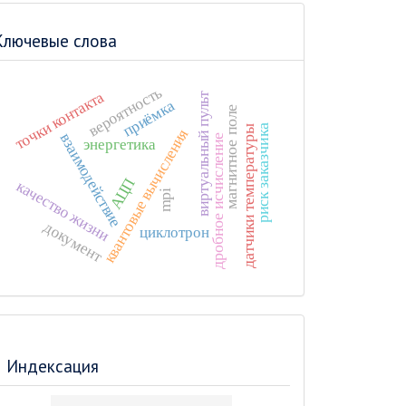
Ключевые слова
вероятность
точки контакта
виртуальный пульт
приёмка
магнитное поле
риск заказчика
датчики температуры
квантовые вычисления
взаимодействие
дробное исчисление
энергетика
АЦП
качество жизни
mpi
документ
циклотрон
Индексация