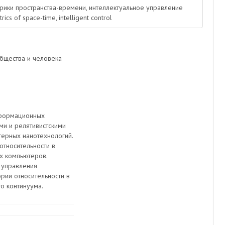
трики пространства-времени, интеллектуальное управление
ics of space-time, intelligent control
бщества и человека
нформационных
ми и релятивистскими
ерных нанотехнологий.
относительности в
х компьютеров.
 управления
рии относительности в
о континуума.