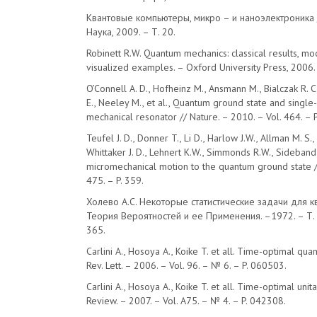
Квантовые компьютеры, микро – и наноэлектроника 
Наука, 2009. – Т. 20.
Robinett R.W. Quantum mechanics: classical results, m
visualized examples. – Oxford University Press, 2006.
O’Connell A. D., Hofheinz M., Ansmann M., Bialczak R. 
E., Neeley M., et al., Quantum ground state and single
mechanical resonator // Nature. – 2010. – Vol. 464. – P
Teufel J. D., Donner T., Li D., Harlow J.W., Allman M. S., C
Whittaker J. D., Lehnert K.W., Simmonds R.W., Sideband
micromechanical motion to the quantum ground state //
475. – P. 359.
Холево А.С. Некоторые статистические задачи для к
Теория Вероятностей и ее Применения. –1972. – Т. 17
365.
Carlini A., Hosoya A., Koike T. et all. Time-optimal qua
Rev. Lett. – 2006. – Vol. 96. – № 6. – P. 060503.
Carlini A., Hosoya A., Koike T. et all. Time-optimal unit
Review. – 2007. – Vol. A75. – № 4. – P. 042308.