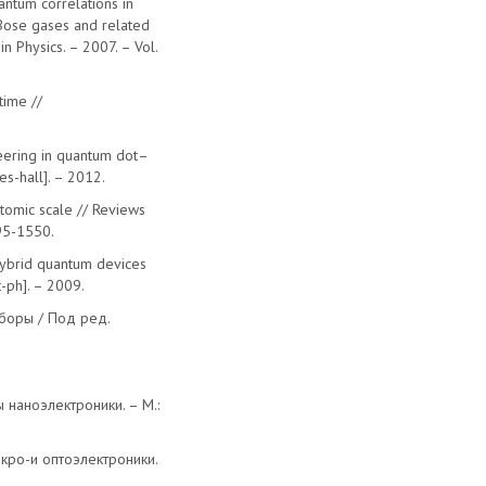
ntum correlations in
 Bose gases and related
n Physics. – 2007. – Vol.
time //
eering in quantum dot–
s-hall]. – 2012.
tomic scale // Reviews
495-1550.
 Hybrid quantum devices
-ph]. – 2009.
иборы / Под ред.
ы наноэлектроники. – М.:
кро-и оптоэлектроники.