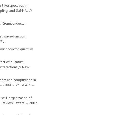
 J. Perspectives in
upling, and GaMnAs //
icI. Semiconductor
ral wave-function
№ 3.
semiconductor quantum
ffect of quantum
nteractions // New
nsport and computation in
 – 2004. – Vol. A362. –
ed self-organization of
l Review Letters. – 2007.