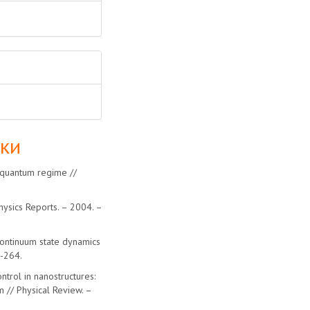
лки
e quantum regime //
ysics Reports. – 2004. –
continuum state dynamics
5-264.
ntrol in nanostructures:
 // Physical Review. –