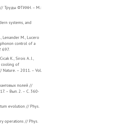
// Труды ФТИАН. – М.:
odern systems, and
C., Lenander M., Lucero
-phonon control of a
. 697.
icak K., Sirois A. J.,
 cooling of
 Nature. – 2011. – Vol.
вантовых полей //
. – Вып. 2. – С. 360-
ntum evolution // Phys.
ary operations // Phys.