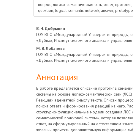
вопрос, логико-семантическая сеть, ответ, прототип
question, logical-semantic network, answer, prototype
Основное
В. Н. Добрынин
ГОУ ВПО «Международный Университет природы, о
содержимое
«Дубна», Институт системного анализа и управления
М. В. Лобачева
статьи
ГОУ ВПО «Международный Университет природы, о
«Дубна», Институт системного анализа и управления
Аннотация
В работе предлагается описание прототипа семанти
системы на основе логико-семантической сети (ЛСС)
Реакция» адекватной смыслу текста. Описан процесс
поиска ответа и формирования реакций на него. Ра
структурно-функциональные модели создания ЛСС 
семантической поисковой системы, которая позволя
ответ, на сформулированный на естественном языке 
желании прочесть дополнительную информацию либ