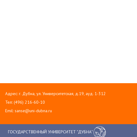
Адрес: г. Дубна, ул. Университетская, д.19, ауд. 1-312
Тел: (496) 216-60-10
Emil: sanse@uni-dubna.ru
ГОСУДАРСТВЕННЫЙ УНИВЕРСИТЕТ "ДУБНА"