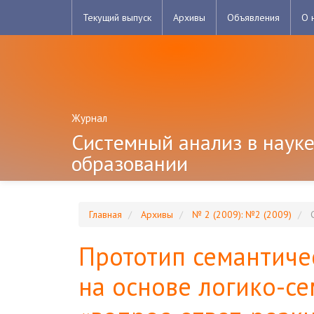
Главная
Текущий выпуск
Архивы
Объявления
О 
навигационная
панель
Основное
содержимое
Боковая
панель
Журнал
Системный анализ в науке
образовании
Главная
Архивы
№ 2 (2009): №2 (2009)
С
Прототип семантиче
на основе логико-се