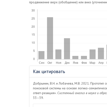
продвижение верх (обобщение) или вниз (уточнение
Скачивания
Информация
Как цитировать
о статье
Добрынин, В.Н. и Лобачева, М.В. 2021. Прототип 
поисковой системы на основе логико-семантическ
ответ-реакция».
Системный анализ в науке и обра
33–39.