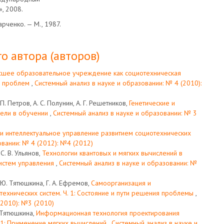
, 2008.
тарченко. — М., 1987.
о автора (авторов)
сшее образовательное учреждение как социотехническая
ия проблем
,
Системный анализ в науке и образовании: № 4 (2010):
П. Петров, А. С. Полунин, А. Г. Решетников,
Генетические и
дели в обучении
,
Системный анализ в науке и образовании: № 3
и интеллектуальное управление развитием социотехнических
овании: № 4 (2012): №4 (2012)
С. В. Ульянов,
Технологии квантовых и мягких вычислений в
систем управления
,
Системный анализ в науке и образовании: №
. Ю. Тятюшкина, Г. А. Ефремов,
Самоорганизация и
технических систем. Ч. 1: Состояние и пути решения проблемы
,
(2010): №3 (2010)
. Тятюшкина,
Информационная технология проектирования
. 1: Применение мягких вычислений
,
Системный анализ в науке и