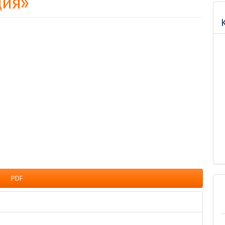
ция»
задач
PDF