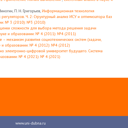
Миногин, П. Н. Григорьев,
Информационная технология
регуляторов. Ч. 2: Структурный анализ ИСУ и оптимизатора баз
ии: № 3 (2010): №3 (2010)
оценки сложности для выбора метода решения задачи
ауке и образовании: № 4 (2011): №4 (2011)
 – механизм развития социотехнических систем (задачи,
 и образовании: № 4 (2012): №4 (2012)
но электронно-цифровой университет будущего. Система
разовании: № 4 (2021): № 4 (2021)
www.uni-dubna.ru