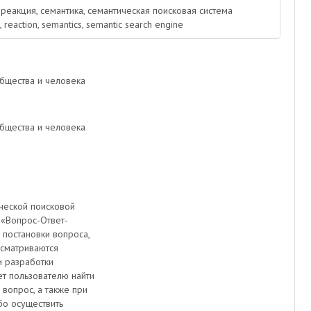
, реакция, семантика, семантическая поисковая система
, reaction, semantics, semantic search engine
бщества и человека
бщества и человека
ческой поисковой
 «Вопрос-Ответ-
 постановки вопроса,
ссматриваются
и разработки
ет пользователю найти
вопрос, а также при
о осуществить