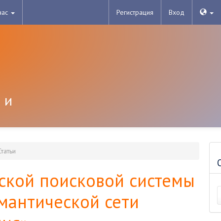
нас
Регистрация
Вход
 и
татьи
ской поисковой системы
мантической сети