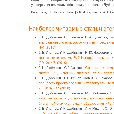
университет природы, общества и человека «Дубна»
Кириллов, В.И. Логика [Текст] / В. И. Кириллов, А. А. С
Наиболее читаемые статьи этог
В. Н. Добрынин, С. В. Ульянов, И. А. Булякова,
Вы
виртуальная система: состояние и пути решен
№4 (2010)
С. В. Ульянов, В. Н. Добрынин, Н. Ю. Нефёдов, С. 
квантовые алгоритмы. Ч. 1: Инновационные мо
(2010): №3 (2010)
В. Н. Добрынин, С. В. Ульянов,
Самоорганизация 
систем. Ч.2.
,
Системный анализ в науке и образ
В. Н. Добрынин, Г. П. Решетников, Ю. С. Сахаров, 
процессах проектирования интеллектуальных 
2 (2010): №2 (2010)
В. Н. Добрынин, С. В. Ульянов, М. В. Лобачёва, О
интеллектуальное управление развитием социо
Системный анализ в науке и образовании: № 3 
С. В. Ульянов, В. Н. Добрынин, А. А. Мишин, О. Ю
робастных баз знаний нечетких регуляторов. Ч