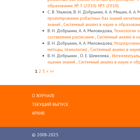
образовании: № 3 (2010): №3 (2010)
С. В. Ульянов, В. Н. Добрынин, А. А. Мишин, А. А. 
проектирования робастных баз знаний нечетких 
знаний
,
Системный анализ в науке и образован
В. Н. Добрынин, А. А. Миловидова,
Технология 
составления расписания
,
Системный анализ в н
В. Н. Добрынин, А. А. Миловидова,
Упорядочение
методы, технологии)
,
Системный анализ в науке
В. Н. Добрынин , О. Е. Шевелева ,
Интеллектуаль
оценки знаний
,
Системный анализ в науке и об
1
2
3
>
>>
О ЖУРНАЛЕ
ТЕКУЩИЙ ВЫПУСК
АРХИВ
© 2008-2025