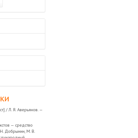
лки
] / Л. Я. Аверьянов. —
екстов — средство
Н. Добрынин, М. В.
еждународный