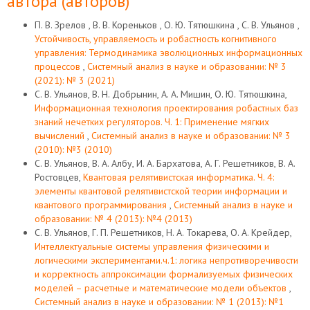
автора (авторов)
П. В. Зрелов , В. В. Кореньков , О. Ю. Тятюшкина , С. В. Ульянов ,
Устойчивость, управляемость и робастность когнитивного
управления: Термодинамика эволюционных информационных
процессов
,
Системный анализ в науке и образовании: № 3
(2021): № 3 (2021)
С. В. Ульянов, В. Н. Добрынин, А. А. Мишин, О. Ю. Тятюшкина,
Информационная технология проектирования робастных баз
знаний нечетких регуляторов. Ч. 1: Применение мягких
вычислений
,
Системный анализ в науке и образовании: № 3
(2010): №3 (2010)
С. В. Ульянов, В. А. Албу, И. А. Бархатова, А. Г. Решетников, В. А.
Ростовцев,
Квантовая релятивистская информатика. Ч. 4:
элементы квантовой релятивистской теории информации и
квантового программирования
,
Системный анализ в науке и
образовании: № 4 (2013): №4 (2013)
С. В. Ульянов, Г. П. Решетников, Н. А. Токарева, О. А. Крейдер,
Интеллектуальные системы управления физическими и
логическими экспериментами.ч.1: логика непротиворечивости
и корректность аппроксимации формализуемых физических
моделей – расчетные и математические модели объектов
,
Системный анализ в науке и образовании: № 1 (2013): №1