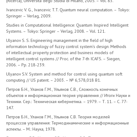
(Ricerca), Universita degli Studia di Milano, 2005. – Vol. 83.
Ivancevic V. G., Ivancevic T.T. Quantum neural computation. – Tokyo:
Springer – Verlag, 2009.
Studies in Computational Intelligence: Quantum Inspired Intelligent
Systems. – Tokyo: Springer – Verlag, 2008. – Vol. 121.
Ulyanov S. S. Engineering management in the field of high
information technology of fuzzy control system’s design: Methods
of intellectual property protection and business models of
intelligent control systems // Proc. of the 7-th ICAFS. – Siegen,
2006. – Pp. 218-239.
Ulyanov S.V. System and method for control using quantum soft
computing // US patent. – 2003. – № 6,578,018 B1.
Петров Б.Н., Уланов Г.М., Ульянов С.В., Сложность конечных
объектов и информационная теория управления // Итоги Науки и
Техники. Сер.: Техническая кибернетика. – 1979. – Т. 11. – С. 77-
147.
Петров Б.Н., Уланов Г.М., Ульянов С.В. Теория моделей
процессов управления: Термодинамические и информационные
аспекты. – М.: Наука, 1978.