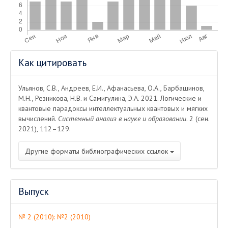
Информация
Как цитировать
о статье
Ульянов, С.В., Андреев, Е.И., Афанасьева, О.А., Барбашинов,
М.Н., Резникова, Н.В. и Самигулина, Э.А. 2021. Логические и
квантовые парадоксы интеллектуальных квантовых и мягких
вычислений.
Системный анализ в науке и образовании
. 2 (сен.
2021), 112–129.
Другие форматы библиографических ссылок
Выпуск
№ 2 (2010): №2 (2010)