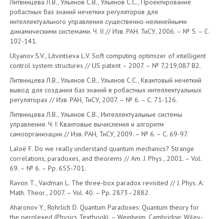
Литвинцева Л.В., Ульянов С.В., Ульянов С.С., Проектирование
робастных баз знаний нечетких регуляторов для
интеллектуального управления существенно-нелинейными
динамическими системами. Ч. II // Изв. РАН. ТиСУ, 2006. – № 5. – С.
102-141.
Ulyanov S.V., Litvintseva L.V. Soft computing optimizer of intelligent
control system structures // US patent – 2007. – № 7,219,087 B2.
Литвинцева Л.В., Ульянов С.В., Ульянов С.С., Квантовый нечеткий
вывод для создания баз знаний в робастных интеллектуальных
регуляторах // Изв. РАН, ТиСУ, 2007. – № 6. – С. 71-126.
Литвинцева Л.В., Ульянов С.В., Интеллектуальные системы
управления. Ч. I: Квантовые вычисления и алгоритм
самоорганизации // Изв. РАН, ТиСУ, 2009. – № 6. – С. 69-97.
Laloё F. Do we really understand quantum mechanics? Strange
correlations, paradoxes, and theorems // Am. J. Phys., 2001. – Vol.
69. – № 6. – Pp. 655-701.
Ravon T., Vaidman L. The three-box paradox revisited // J. Phys. A:
Math. Theor., 2007. – Vol. 40. – Pp. 2873–2882.
Aharonov Y., Rohrlich D. Quantum Paradoxes: Quantum theory for
the perplexed (Physics Textbook). – Weinheim, Cambridge: Wiley-