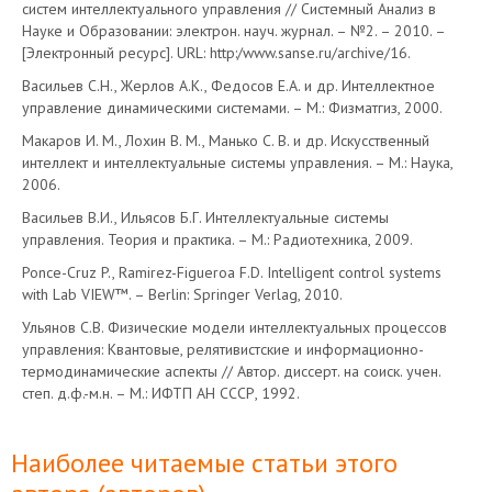
систем интеллектуального управления // Системный Анализ в
Науке и Образовании: электрон. науч. журнал. – №2. – 2010. –
[Электронный ресурс]. URL: http:/www.sanse.ru/archive/16.
Васильев С.Н., Жерлов А.К., Федосов Е.А. и др. Интеллектное
управление динамическими системами. – М.: Физматгиз, 2000.
Макаров И. М., Лохин В. М., Манько С. В. и др. Искусственный
интеллект и интеллектуальные системы управления. – М.: Наука,
2006.
Васильев В.И., Ильясов Б.Г. Интеллектуальные системы
управления. Теория и практика. – М.: Радиотехника, 2009.
Ponce-Cruz P., Ramirez-Figueroa F.D. Intelligent control systems
with Lab VIEW™. – Berlin: Springer Verlag, 2010.
Ульянов С.В. Физические модели интеллектуальных процессов
управления: Квантовые, релятивистские и информационно-
термодинамические аспекты // Автор. диссерт. на соиск. учен.
степ. д.ф.-м.н. – М.: ИФТП АН СССР, 1992.
Наиболее читаемые статьи этого