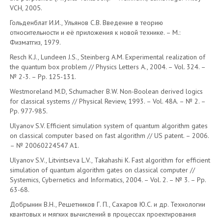
VCH, 2005.
Гольденблат И.И., Ульянов С.В. Введение в теорию
относительности и её приложения к новой технике. – М.:
Физматгиз, 1979.
Resch K.J., Lundeen J.S., Steinberg A.M. Experimental realization of
the quantum box problem // Physics Letters A., 2004. – Vol. 324. –
№ 2-3. – Pp. 125-131.
Westmoreland M.D, Schumacher B.W. Non-Boolean derived logics
for classical systems // Physical Review, 1993. – Vol. 48A. – № 2. –
Pp. 977-985.
Ulyanov S.V. Efficient simulation system of quantum algorithm gates
on classical computer based on fast algorithm // US patent. – 2006.
– № 20060224547 A1.
Ulyanov S.V., Litvintseva L.V., Takahashi K. Fast algorithm for efficient
simulation of quantum algorithm gates on classical computer //
Systemics, Cybernetics and Informatics, 2004. – Vol. 2. – № 3. – Pp.
63-68.
Добрынин В.Н., Решетников Г. П., Сахаров Ю.С. и др. Технологии
квантовых и мягких вычислений в процессах проектирования