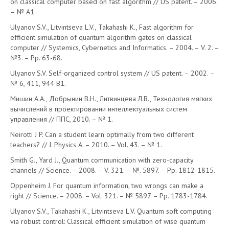
on classical computer based on fast algorithm // US patent. – 2006.
– № A1.
Ulyanov S.V., Litvintseva L.V., Takahashi K., Fast algorithm for
efficient simulation of quantum algorithm gates on classical
computer // Systemics, Cybernetics and Informatics. – 2004. – V. 2. –
№3. – Pp. 63-68.
Ulyanov S.V. Self-organized control system // US patent. – 2002. –
№ 6, 411, 944 B1.
Мишин А.А., Добрынин В.Н., Литвинцева Л.В., Технология мягких
вычислений в проектировании интеллектуальных систем
управления // ППС, 2010. – № 1.
Neirotti J P. Can a student learn optimally from two different
teachers? // J. Physics A. – 2010. – Vol. 43. – № 1.
Smith G., Yard J., Quantum communication with zero-capacity
channels // Science. – 2008. – V. 321. – №. 5897. – Pp. 1812-1815.
Oppenheim J. For quantum information, two wrongs can make a
right // Science. – 2008. – Vol. 321. – № 5897. – Pp. 1783-1784.
Ulyanov S.V., Takahashi K., Litvintseva L.V. Quantum soft computing
via robust control: Classical efficient simulation of wise quantum