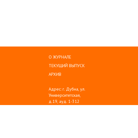
О ЖУРНАЛЕ
ТЕКУЩИЙ ВЫПУСК
АРХИВ
Адрес: г. Дубна, ул.
Университетская,
д.19, ауд. 1-312
Тел: (496) 216-60-10
Emil: sanse@uni-
dubna.ru