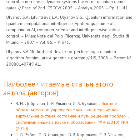
control in non-linear dynamic systems based on quantum game
gates // Proc. of 2nd ICSCCW’2005. – Antalya, 2005. – Pp. 11-41.
Ulyanov S.V., Litvintseva L.V., Ulyanov S.S., Quantum information and
quantum computational intelligence: Applied quantum soft
computing in AI, computer science and intelligent wise robust
control. – Milan: Note del Polo (Ricerca), Universita degli Studia di
Milano. – 2007. – Vol. 86. – P. 873.
Ulyanov S.V. Method and device for performing a quantum
algorithm for simulate a genetic algorithm // US, 2008. – Patent №
20080140749 A1.
Наиболее читаемые статьи этого
автора (авторов)
В. Н. Добрынин, С. В. Ульянов, И. А. Булякова,
Высшее
образовательное учреждение как социотехническая
виртуальная система: состояние и пути решения проблем
,
Системный анализ в науке и образовании: № 4 (2010): №4
(2010)
Н. В. Рябов, О. В. Иванцова, В. В. Кореньков, С. В. Ульянов,