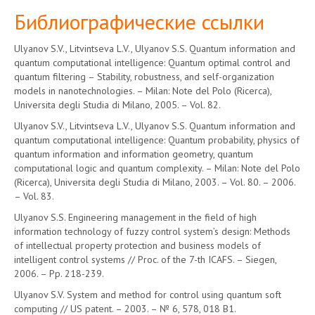
Библиографические ссылки
Ulyanov S.V., Litvintseva L.V., Ulyanov S.S. Quantum information and
quantum computational intelligence: Quantum optimal control and
quantum filtering – Stability, robustness, and self-organization
models in nanotechnologies. – Milan: Note del Polo (Ricerca),
Universita degli Studia di Milano, 2005. – Vol. 82.
Ulyanov S.V., Litvintseva L.V., Ulyanov S.S. Quantum information and
quantum computational intelligence: Quantum probability, physics of
quantum information and information geometry, quantum
computational logic and quantum complexity. – Milan: Note del Polo
(Ricerca), Universita degli Studia di Milano, 2003. – Vol. 80. – 2006.
– Vol. 83.
Ulyanov S.S. Engineering management in the field of high
information technology of fuzzy control system’s design: Methods
of intellectual property protection and business models of
intelligent control systems // Proc. of the 7-th ICAFS. – Siegen,
2006. – Pp. 218-239.
Ulyanov S.V. System and method for control using quantum soft
computing // US patent. – 2003. – № 6, 578, 018 B1.