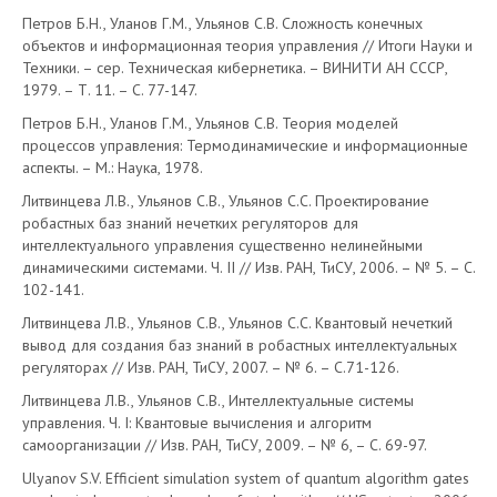
Петров Б.Н., Уланов Г.М., Ульянов С.В. Сложность конечных
объектов и информационная теория управления // Итоги Науки и
Техники. – сер. Техническая кибернетика. – ВИНИТИ АН СССР,
1979. – Т. 11. – С. 77-147.
Петров Б.Н., Уланов Г.М., Ульянов С.В. Теория моделей
процессов управления: Термодинамические и информационные
аспекты. – М.: Наука, 1978.
Литвинцева Л.В., Ульянов С.В., Ульянов С.С. Проектирование
робастных баз знаний нечетких регуляторов для
интеллектуального управления существенно нелинейными
динамическими системами. Ч. II // Изв. РАН, ТиСУ, 2006. – № 5. – С.
102-141.
Литвинцева Л.В., Ульянов С.В., Ульянов С.С. Квантовый нечеткий
вывод для создания баз знаний в робастных интеллектуальных
регуляторах // Изв. РАН, ТиСУ, 2007. – № 6. – С.71-126.
Литвинцева Л.В., Ульянов С.В., Интеллектуальные системы
управления. Ч. I: Квантовые вычисления и алгоритм
самоорганизации // Изв. РАН, ТиСУ, 2009. – № 6, – С. 69-97.
Ulyanov S.V. Efficient simulation system of quantum algorithm gates