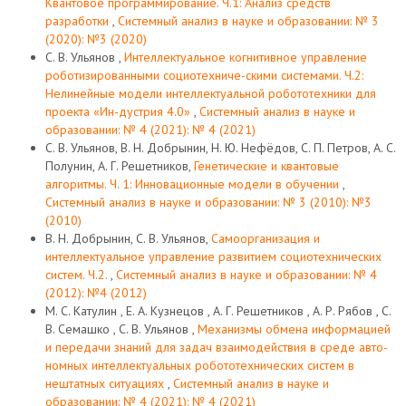
Квантовое программирование. Ч.1: Анализ средств
разработки
,
Системный анализ в науке и образовании: № 3
(2020): №3 (2020)
С. В. Ульянов ,
Интеллектуальное когнитивное управление
роботизированными социотехниче-скими системами. Ч.2:
Нелинейные модели интеллектуальной робототехники для
проекта «Ин-дустрия 4.0»
,
Системный анализ в науке и
образовании: № 4 (2021): № 4 (2021)
С. В. Ульянов, В. Н. Добрынин, Н. Ю. Нефёдов, С. П. Петров, А. С.
Полунин, А. Г. Решетников,
Генетические и квантовые
алгоритмы. Ч. 1: Инновационные модели в обучении
,
Системный анализ в науке и образовании: № 3 (2010): №3
(2010)
В. Н. Добрынин, С. В. Ульянов,
Самоорганизация и
интеллектуальное управление развитием социотехнических
систем. Ч.2.
,
Системный анализ в науке и образовании: № 4
(2012): №4 (2012)
М. С. Катулин , Е. А. Кузнецов , А. Г. Решетников , А. Р. Рябов , С.
В. Семашко , С. В. Ульянов ,
Механизмы обмена информацией
и передачи знаний для задач взаимодействия в среде авто-
номных интеллектуальных робототехнических систем в
нештатных ситуациях
,
Системный анализ в науке и
образовании: № 4 (2021): № 4 (2021)