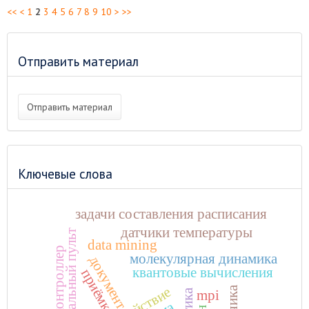
<<
<
1
2
3
4
5
6
7
8
9
10
>
>>
Отправить материал
Отправить материал
Ключевые слова
задачи составления расписания
датчики температуры
виртуальный пульт
data mining
микроконтроллер
молекулярная динамика
документ
квантовые вычисления
приёмка
mpi