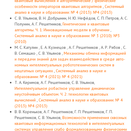
квантовые вычисления и алгоритмические / физические
особенности операторов квантовых алгоритмов
,
Системный
анализ в науке и образовании: № 4 (2013): №4 (2013)
С. В. Ульянов, В. Н. Добрынин, Н. Ю. Нефёдов, С. П. Петров, А. С.
Полунин, А. Г. Решетников,
Генетические и квантовые
алгоритмы. Ч. 1: Инновационные модели в обучении
,
Системный анализ в науке и образовании: № 3 (2010): №3
(2010)
М. С. Катулин , Е. А. Кузнецов , А. Г. Решетников , А. Р. Рябов , С.
В. Семашко , С. В. Ульянов ,
Механизмы обмена информацией
и передачи знаний для задач взаимодействия в среде авто-
номных интеллектуальных робототехнических систем в
нештатных ситуациях
,
Системный анализ в науке и
образовании: № 4 (2021): № 4 (2021)
Т. А. Керимов, А. Г. Решетников, С. В. Ульянов,
Интеллектуальное робастное управление динамически
неустойчивым объектом. Ч. 2: технологии квантовых
вычислений
,
Системный анализ в науке и образовании: № 4
(2013): №4 (2013)
В. В. Кореньков, А. Г. Решетников, Г. П. Решетников, Г. П.
Решетников, С. В. Ульянов,
Возможности применения сквозных
квантовых информационных технологий в интеллектуальных
системах управления слабо формализованными физическими