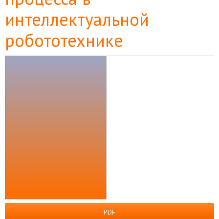
интеллектуальной
робототехнике
Боковая
панель
статьи
PDF