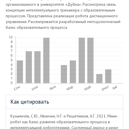
организованного в университете «Дубна». Рассмотрена связь
концепции интеллектуального тренажера с образовательным
процессом. Представлена реализация робота дистанционного
управления. Рассматривается разработанный методологический
базис образовательного процесса.
Скачивания
Информация
Как цитировать
о статье
Кузьмичёв, С.Ю., Иванчин, Н.Г. и Решетников, А.Г. 2021. Мини-
робот как базис развития образовательного процесса в
интеллектуальной робототехнике.
Системный анализ в науке