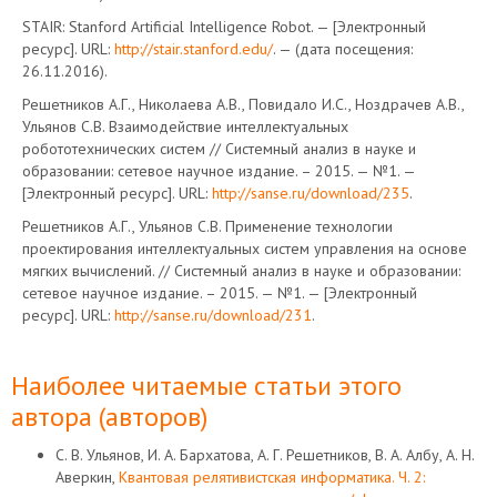
STAIR: Stanford Artificial Intelligence Robot. — [Электронный
ресурс]. URL:
http://stair.stanford.edu/
. — (дата посещения:
26.11.2016).
Решетников А.Г., Николаева А.В., Повидало И.С., Ноздрачев А.В.,
Ульянов С.В. Взаимодействие интеллектуальных
робототехнических систем // Системный анализ в науке и
образовании: сетевое научное издание. – 2015. — №1. —
[Электронный ресурс]. URL:
http://sanse.ru/download/235
.
Решетников А.Г., Ульянов С.В. Применение технологии
проектирования интеллектуальных систем управления на основе
мягких вычислений. // Системный анализ в науке и образовании:
сетевое научное издание. – 2015. — №1. — [Электронный
ресурс]. URL:
http://sanse.ru/download/231
.
Наиболее читаемые статьи этого
автора (авторов)
С. В. Ульянов, И. А. Бархатова, А. Г. Решетников, В. А. Албу, А. Н.
Аверкин,
Квантовая релятивистская информатика. Ч. 2: