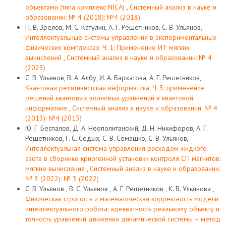
объектами (типа комплекс NICA)
,
Системный анализ в науке и
образовании: № 4 (2018): №4 (2018)
П. В. Зрелов, М. С. Катулин, А. Г. Решетников, С. В. Ульянов,
Интеллектуальные системы управления в экспериментальных
физических комплексах. Ч. 1: Применение ИТ мягких
вычислений
,
Системный анализ в науке и образовании: № 4
(2023)
С. В. Ульянов, В. А. Албу, И. А. Бархатова, А. Г. Решетников,
Квантовая релятивистская информатика. Ч. 3: применение
решений квантовых волновых уравнений в квантовой
информатике
,
Системный анализ в науке и образовании: № 4
(2013): №4 (2013)
Ю. Г. Беспалов, Д. А. Неополитанский, Д. Н. Никифоров, А. Г.
Решетников, Г. С. Седых, С. В. Семашко, С. В. Ульянов,
Интеллектуальная система управления расходом жидкого
азота в сборнике криогенной установки контроля СП магнитов:
мягкие вычисления
,
Системный анализ в науке и образовании:
№ 3 (2022): № 3 (2022)
С. В. Ульянов , В. С. Ульянов , А. Г. Решетников , К. В. Ульянова ,
Физическая строгость и математическая корректность модели
интеллектуального робота: адекватность реальному объекту и
точность уравнений движения динамической системы – метод