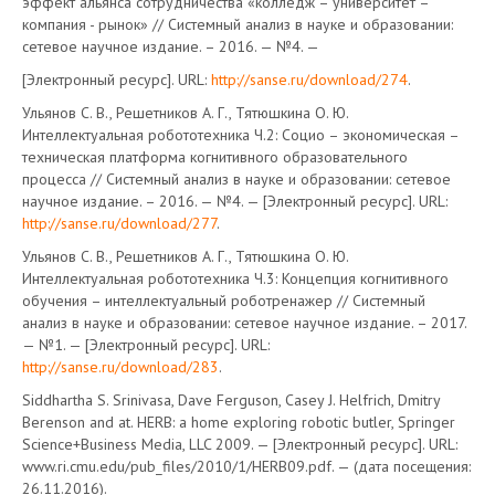
эффект альянса сотрудничества «колледж – университет –
компания - рынок» // Системный анализ в науке и образовании:
сетевое научное издание. – 2016. — №4. —
[Электронный ресурс]. URL:
http://sanse.ru/download/274
.
Ульянов С. В., Решетников А. Г., Тятюшкина О. Ю.
Интеллектуальная робототехника Ч.2: Социо – экономическая –
техническая платформа когнитивного образовательного
процесса // Системный анализ в науке и образовании: сетевое
научное издание. – 2016. — №4. — [Электронный ресурс]. URL:
http://sanse.ru/download/277
.
Ульянов С. В., Решетников А. Г., Тятюшкина О. Ю.
Интеллектуальная робототехника Ч.3: Концепция когнитивного
обучения – интеллектуальный роботренажер // Системный
анализ в науке и образовании: сетевое научное издание. – 2017.
— №1. — [Электронный ресурс]. URL:
http://sanse.ru/download/283
.
Siddhartha S. Srinivasa, Dave Ferguson, Casey J. Helfrich, Dmitry
Berenson and at. HERB: a home exploring robotic butler, Springer
Science+Business Media, LLC 2009. — [Электронный ресурс]. URL:
www.ri.cmu.edu/pub_files/2010/1/HERB09.pdf. — (дата посещения:
26.11.2016).