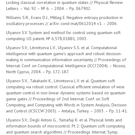
Locking classical correlation in quantum states // Physical Review
Letters. – Vol. 92 – № 6. – 2004. – Pp. 067902.
Williams S.R., Evans D.J., Mittag E. Negative entropy production in
oscillatory processes // arXiv: cond-mat/0612014 v1. – 2006.
Ulyanov S.V. System and method for control using quantum soft
computing: US patent. № 6,578,018B1, 2003.
Ulyanov S.V., Litvintseva L.V., Ulyanov S.S. et al. Computational
intelligence with quantum game’s approach and robust decision-
making in communication information uncertainty // Proceedings of
Internat. Conf. on Computational Intelligence (ICCI’2004). – Nicosis,
North Cyprus, 2004. – Pp. 172-187.
Ulyanov S.V., Takahashi K., Litvintseva L.V. et al. Quantum soft
computing via robust control: Classical efficient simulation of wise
quantum control in non-linear dynamic systems based on quantum
game gates // Proceedings of 2nd Internat. Conf. on Soft
Computing, and Computing with Words in System Analysis, Decision
and Control (ICSCCW’2003). – Antalya, Turkey. – 2003. – Pp. 11-41.
Ulyanov S.V., Degli Antoni G., Yamafuji K. et al. Physical limits and
information bounds of microcontrol. Pt 2: Quantum soft computing
and quantum search algorithms // Proceedings Internat. Symp.