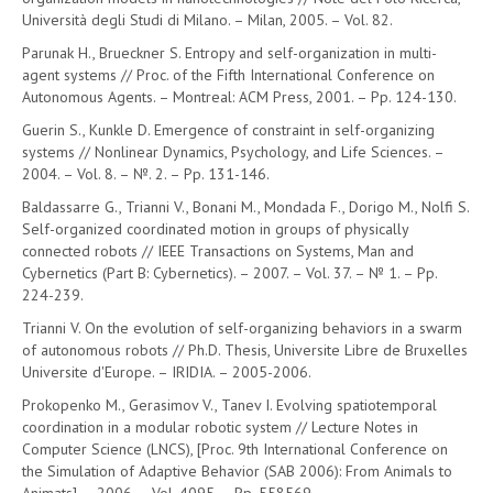
Università degli Studi di Milano. – Milan, 2005. – Vol. 82.
Parunak H., Brueckner S. Entropy and self-organization in multi-
agent systems // Proc. of the Fifth International Conference on
Autonomous Agents. – Montreal: ACM Press, 2001. – Pp. 124-130.
Guerin S., Kunkle D. Emergence of constraint in self-organizing
systems // Nonlinear Dynamics, Psychology, and Life Sciences. –
2004. – Vol. 8. – №. 2. – Pp. 131-146.
Baldassarre G., Trianni V., Bonani M., Mondada F., Dorigo M., Nolfi S.
Self-organized coordinated motion in groups of physically
connected robots // IEEE Transactions on Systems, Man and
Cybernetics (Part B: Cybernetics). – 2007. – Vol. 37. – № 1. – Pp.
224-239.
Trianni V. On the evolution of self-organizing behaviors in a swarm
of autonomous robots // Ph.D. Thesis, Universite Libre de Bruxelles
Universite d'Europe. – IRIDIA. – 2005-2006.
Prokopenko M., Gerasimov V., Tanev I. Evolving spatiotemporal
coordination in a modular robotic system // Lecture Notes in
Computer Science (LNCS), [Proc. 9th International Conference on
the Simulation of Adaptive Behavior (SAB 2006): From Animals to