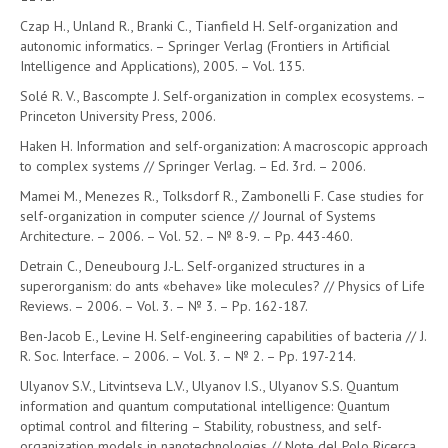
Czap H., Unland R., Branki C., Tianfield H. Self-organization and
autonomic informatics. – Springer Verlag (Frontiers in Artificial
Intelligence and Applications), 2005. – Vol. 135.
Solé R. V., Bascompte J. Self-organization in complex ecosystems. –
Princeton University Press, 2006.
Haken H. Information and self-organization: A macroscopic approach
to complex systems // Springer Verlag. – Ed. 3rd. – 2006.
Mamei M., Menezes R., Tolksdorf R., Zambonelli F. Case studies for
self-organization in computer science // Journal of Systems
Architecture. – 2006. – Vol. 52. – № 8-9. – Pp. 443-460.
Detrain C., Deneubourg J.-L. Self-organized structures in a
superorganism: do ants «behave» like molecules? // Physics of Life
Reviews. – 2006. – Vol. 3. – № 3. – Pp. 162-187.
Ben-Jacob E., Levine H. Self-engineering capabilities of bacteria // J.
R. Soc. Interface. – 2006. – Vol. 3. – № 2. – Pp. 197-214.
Ulyanov S.V., Litvintseva L.V., Ulyanov I.S., Ulyanov S.S. Quantum
information and quantum computational intelligence: Quantum
optimal control and filtering – Stability, robustness, and self-
organization models in nanotechnologies // Note del Polo Ricerca,