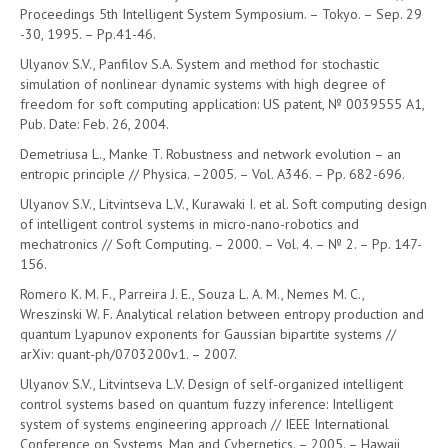
Proceedings 5th Intelligent System Symposium. – Tokyo. – Sep. 29
-30, 1995. – Pp.41-46.
Ulyanov S.V., Panfilov S.A. System and method for stochastic
simulation of nonlinear dynamic systems with high degree of
freedom for soft computing application: US patent, № 0039555 A1,
Pub. Date: Feb. 26, 2004.
Demetriusa L., Manke T. Robustness and network evolution – an
entropic principle // Physica. –2005. – Vol. A346. – Pp. 682-696.
Ulyanov S.V., Litvintseva L.V., Kurawaki I. et al. Soft computing design
of intelligent control systems in micro-nano-robotics and
mechatronics // Soft Computing. – 2000. – Vol. 4. – № 2. – Pp. 147-
156.
Romero K. M. F., Parreira J. E., Souza L. A. M., Nemes M. C.,
Wreszinski W. F. Analytical relation between entropy production and
quantum Lyapunov exponents for Gaussian bipartite systems //
arXiv: quant-ph/0703200v1. – 2007.
Ulyanov S.V., Litvintseva L.V. Design of self-organized intelligent
control systems based on quantum fuzzy inference: Intelligent
system of systems engineering approach // IEEE International
Conference on Systems, Man and Cybernetics. – 2005. – Hawaii,