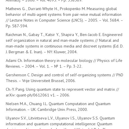
Animats]. – 2006. – Vol. 4095. – Pp. 558569.
Mathews G. , Durrant-Whyte H., Prokopenko M. Measuring global
behavior of multi-agent systems from pair-wise mutual information
// Lecture Notes in Computer Science (LNCS). – 2005. – Vol. 3684. –
Pp. 587-594.
Raichman N., Gabay T., Katsir Y., Shapira Y., Ben-Jacob E. Engineered
self organization in natural and man-made systems // Natural and
man-made systems in continuous media and discreet systems (Ed. D.
J. Bergman & E. Inan). – NY: Kluwer, 2004.
Adami Ch. Information theory in molecular biology // Physics of Life
Reviews. – 2004. – Vol. 1. – № 1. – Pp. 3-22.
Gershenson C. Design and control of self-organizing systems // PhD
Thesis. – Vrije Universiteit Brussel, 2006.
Ch.-Y. Pang. Using quantum state to represent vector and matrix //
arXiv: quant-ph/0612061 v1. – 2006.
Nielsen M.A., Chuang I.L. Quantum Computation and Quantum
Information. – UK: Cambridge Univ. Press, 2000.
Ulyanov S.V., Litvintseva L.V., Ulyanov I.S., Ulyanov S.S. Quantum
information and quantum computational intelligence: Quantum