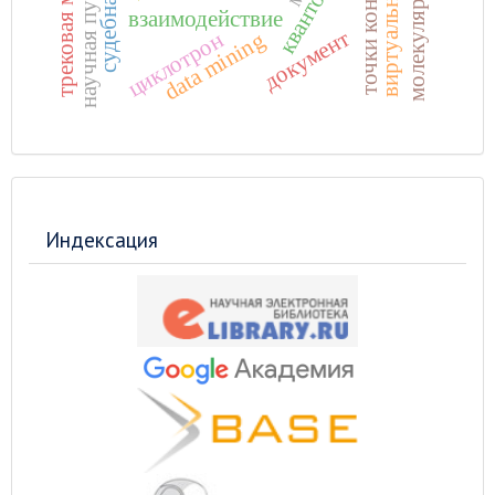
виртуальный пульт
научная публикация
трековая мембрана
точки контакта
взаимодействие
документ
data mining
циклотрон
Индексация