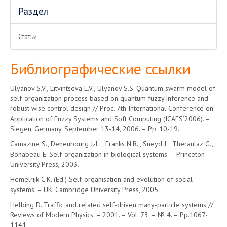
Раздел
Статьи
Библиографические ссылки
Ulyanov S.V., Litvintseva L.V., Ulyanov S.S. Quantum swarm model of
self-organization process based on quantum fuzzy inference and
robust wise control design // Proc. 7th International Conference on
Application of Fuzzy Systems and Soft Computing (ICAFS’2006). –
Siegen, Germany, September 13-14, 2006. – Pp. 10-19.
Camazine S., Deneubourg J.-L. , Franks N.R. , Sneyd J. , Theraulaz G.,
Bonabeau E. Self-organization in biological systems. – Princeton
University Press, 2003.
Hemelrijk C.K. (Ed.) Self-organisation and evolution of social
systems. – UK: Cambridge University Press, 2005.
Helbing D. Traffic and related self-driven many-particle systems //
Reviews of Modern Physics. – 2001. – Vol. 73. – № 4. – Pp.1067-
1141.