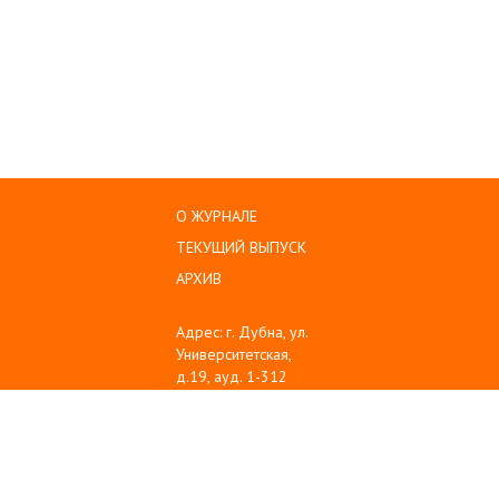
О ЖУРНАЛЕ
ТЕКУЩИЙ ВЫПУСК
АРХИВ
Адрес: г. Дубна, ул.
Университетская,
д.19, ауд. 1-312
Тел: (496) 216-60-10
Emil: sanse@uni-
dubna.ru