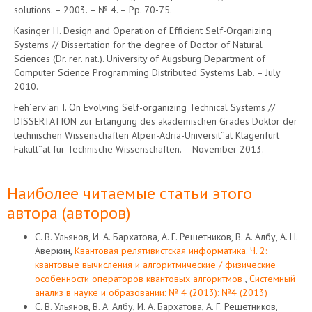
solutions. – 2003. – № 4. – Pp. 70-75.
Kasinger H. Design and Operation of Efficient Self-Organizing
Systems // Dissertation for the degree of Doctor of Natural
Sciences (Dr. rer. nat.). University of Augsburg Department of
Computer Science Programming Distributed Systems Lab. – July
2010.
Feh´erv´ari I. On Evolving Self-organizing Technical Systems //
DISSERTATION zur Erlangung des akademischen Grades Doktor der
technischen Wissenschaften Alpen-Adria-Universit¨at Klagenfurt
Fakult¨at fur Technische Wissenschaften. – November 2013.
Наиболее читаемые статьи этого
автора (авторов)
С. В. Ульянов, И. А. Бархатова, А. Г. Решетников, В. А. Албу, А. Н.
Аверкин,
Квантовая релятивистская информатика. Ч. 2:
квантовые вычисления и алгоритмические / физические
особенности операторов квантовых алгоритмов
,
Системный
анализ в науке и образовании: № 4 (2013): №4 (2013)
С. В. Ульянов, В. А. Албу, И. А. Бархатова, А. Г. Решетников,