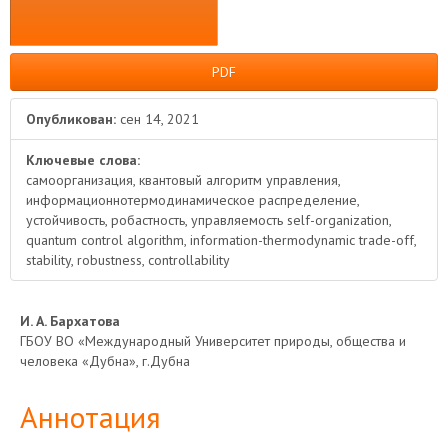
PDF
Опубликован:
сен 14, 2021
Ключевые слова:
самоорганизация, квантовый алгоритм управления,
информационнотермодинамическое распределение,
устойчивость, робастность, управляемость self-organization,
quantum control algorithm, information-thermodynamic trade-off,
stability, robustness, controllability
Основное
И. А. Бархатова
ГБОУ ВО «Международный Университет природы, общества и
содержимое
человека «Дубна», г.Дубна
статьи
Аннотация