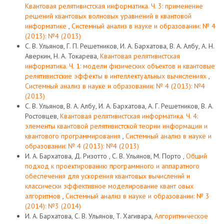
Квантовая релятивистская информатика. Ч. 3: применение
решений квантовых волновых уравнений в квантовой
информатике
,
Системный анализ в науке и образовании: № 4
(2013): №4 (2013)
С. В. Ульянов, Г. П. Решетников, И. А. Бархатова, В. А. Албу, А. Н.
Аверкин, Н. А. Токарева,
Квантовая релятивистская
информатика. Ч. 1: модели физических объектов и квантовые
релятивистские эффекты в интеллектуальных вычислениях
,
Системный анализ в науке и образовании: № 4 (2013): №4
(2013)
С. В. Ульянов, В. А. Албу, И. А. Бархатова, А. Г. Решетников, В. А.
Ростовцев,
Квантовая релятивистская информатика. Ч. 4:
элементы квантовой релятивистской теории информации и
квантового программирования
,
Системный анализ в науке и
образовании: № 4 (2013): №4 (2013)
И. А. Бархатова, Д. Ризотто , С. В. Ульянов, M. Порто ,
Общий
подход к проектированию программного и аппаратного
обеспечения для ускорения квантовых вычислений и
классически эффективное моделирование квант овых
алгоритмов
,
Системный анализ в науке и образовании: № 3
(2014): №3 (2014)
И. A. Бархатова, С. В. Ульянов, T. Хагивара,
Алгоритмическое