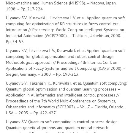
Micro-machine and Human Science (MHS’98). – Nagoya, Japan,
1998. – Pp. 217-224.
Ulyanov S.V., Kurawaki I., Litvintseva L.V. et al. Applied quantum soft
computing for optimization of KB structures in fuzzy controllers:
Introduction // Proceedings World Cong. on Intelligent Systems on
Industrial Automation (WCIS’2000). – Tashkent, Uzbekistan, 2000. –
Pp. 34-57.
Ulyanov S.V., Litvintseva L.V., Kurawaki I. et al. Applied quantum soft
computing for global optimization and robust control design:
Methodological approach // Proceedings 4th Internat. Conf. on
Applications of Fuzzy Systems and Soft Computing (ICAFS’ 2000). –
Siegen, Germany. – 2000. – Pp. 190-213.
Ulyanov S.V., Takahashi K., Kurawaki I. et al. Quantum soft computing:
Quantum global optimization and quantum learning processes –
Application in AI, informatics and intelligent control processes //
Proceedings of the 7th World Multi-Conference on Systemics,
Cybernetics and Informatics (SCI’2003). – Vol. 7. – Florida, Orlando,
USA. – 2003. – Pp. 422-427.
Ulyanov S.V. Quantum soft computing in control process design:
Quantum genetic algorithms and quantum neural network