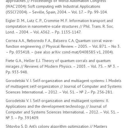
approaches // Proceedings of World Automation Congress
(WAC’2004): Soft computing with Industrial Applications
(ISSCI’2004). – Seville, Spain, 2004. – Vol. 17. – Pp. 99-104.
Eigler D. M., Lutz C. P., Crommie M. F. Information transport and
computation in nanometre-scale structures // Phil. Trans. R. Soc.
Lond. – 2004. – Vol. A362. – Pp. 1135-1147.
Correa A.A., Reboredo F.A., Balseiro C.A. Quantum corral wave-
function engineering // Physical Review. – 2005. – Vol. B71. – No 3.
– Pp. 035418. – (see also arXiv: cond-mat/0408585 v1, 2004).
Fiete G.A., Heller E.J. Theory of quantum corrals and quantum
mirages // Reviews of Modern Physics. – 2003. – Vol. 75. – № 3. –
Pp. 933-948.
Gorodetskii V. I. Self-organization and multiagent systems: I. Models
of multiagent self-organization // Journal of Computer and Systems
Sciences International. – 2012. – Vol. 51. – № 2.– Pp. 256-281.
Gorodetskii V. I. Self-organization and multiagent systems: II.
Applications and the development technology // Journal of
Computer and Systems Sciences International. – 2012. – Vol. 51. –
№ 3. – Pp. 391409.
Shtovba S. D. Ant’s colony algorithm optimization // Masters