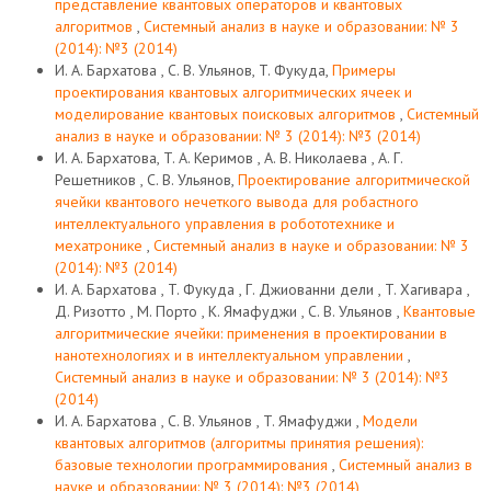
представление квантовых операторов и квантовых
алгоритмов
,
Системный анализ в науке и образовании: № 3
(2014): №3 (2014)
И. А. Бархатова , С. В. Ульянов, T. Фукуда,
Примеры
проектирования квантовых алгоритмических ячеек и
моделирование квантовых поисковых алгоритмов
,
Системный
анализ в науке и образовании: № 3 (2014): №3 (2014)
И. А. Бархатова, T. А. Керимов , А. В. Николаева , А. Г.
Решетников , С. В. Ульянов,
Проектирование алгоритмической
ячейки квантового нечеткого вывода для робастного
интеллектуального управления в робототехнике и
мехатронике
,
Системный анализ в науке и образовании: № 3
(2014): №3 (2014)
И. А. Бархатова , T. Фукуда , Г. Джиованни дели , T. Хагивара ,
Д. Ризотто , M. Порто , K. Ямафуджи , С. В. Ульянов ,
Квантовые
алгоритмические ячейки: применения в проектировании в
нанотехнологиях и в интеллектуальном управлении
,
Системный анализ в науке и образовании: № 3 (2014): №3
(2014)
И. А. Бархатова , С. В. Ульянов , T. Ямафуджи ,
Модели
квантовых алгоритмов (алгоритмы принятия решения):
базовые технологии программирования
,
Системный анализ в
науке и образовании: № 3 (2014): №3 (2014)