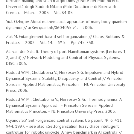
decision making and search algorithms // Note del Polo Ricerca,
Università degli Studi di Milano (Polo Didattico e di Ricerca di
Crema). – Milan. – 2005. – Vol. 84-85.
Yu.I. Ozhigov. About mathematical apparatus of many body quantum
dynamics // arXiv: quantph/0604055 v1. – 2006.
Zak M. Entanglement-based self-organization // Chaos, Solitons &
Fractals. – 2002. – Vol. 14. – № 5. – Pp. 745-758.
A.J. van der Schaft. Theory of port-Hamiltonian systems (Lectures 1,
2, and 3) // Network Modeling and Control of Physical Systems. –
DISC, 2005.
Haddad W.M., Chellaboina V., Nersesov S.G. Impulsive and Hybrid
Dynamical Systems: Stability, Dissipativity, and Control // Princeton
Series in Applied Mathematics, Princeton. – NJ: Princeton University
Press, 2006.
Haddad W. M., Chellaboina V., Nersesov S. G. Thermodynamics: A
Dynamical Systems Approach. – Princeton Series in Applied
Mathematics Princeton. – NJ: Princeton University Press, 2005.
Ulyanov S.V. Self-organized control system: US patent, №. 6, 411,
944, 1997. – see also «Selforganization fuzzy chaos intelligent
controller for robotic unicycle: A new benchmark in AI control» //