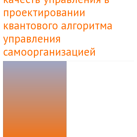
проектировании
квантового алгоритма
управления
самоорганизацией
Боковая
панель
статьи