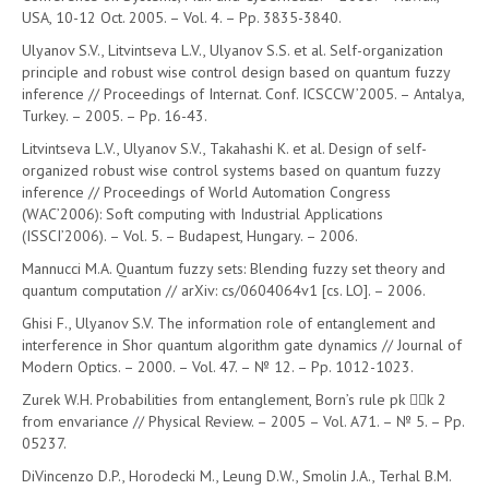
USA, 10-12 Oct. 2005. – Vol. 4. – Pp. 3835-3840.
Ulyanov S.V., Litvintseva L.V., Ulyanov S.S. et al. Self-organization
principle and robust wise control design based on quantum fuzzy
inference // Proceedings of Internat. Conf. ICSCCW’2005. – Antalya,
Turkey. – 2005. – Pp. 16-43.
Litvintseva L.V., Ulyanov S.V., Takahashi K. et al. Design of self-
organized robust wise control systems based on quantum fuzzy
inference // Proceedings of World Automation Congress
(WAC’2006): Soft computing with Industrial Applications
(ISSCI’2006). – Vol. 5. – Budapest, Hungary. – 2006.
Mannucci M.A. Quantum fuzzy sets: Blending fuzzy set theory and
quantum computation // arXiv: cs/0604064v1 [cs. LO]. – 2006.
Ghisi F., Ulyanov S.V. The information role of entanglement and
interference in Shor quantum algorithm gate dynamics // Journal of
Modern Optics. – 2000. – Vol. 47. – № 12. – Pp. 1012-1023.
Zurek W.H. Probabilities from entanglement, Born’s rule pk k 2
from envariance // Physical Review. – 2005 – Vol. A71. – № 5. – Pp.
05237.
DiVincenzo D.P., Horodecki M., Leung D.W., Smolin J.A., Terhal B.M.