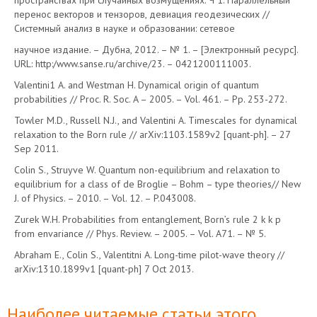
пространствах при случайных возмущениях. Ч 1: Параллельный
перенос векторов и тензоров, девиация геодезических //
Системный анализ в науке и образовании: сетевое
научное издание. – Дубна, 2012. – № 1. – [Электронный ресурс].
URL: http:/www.sanse.ru/archive/23. – 0421200111003.
Valentini1 A. and Westman H. Dynamical origin of quantum
probabilities // Proc. R. Soc. A – 2005. – Vol. 461. – Pp. 253-272.
Towler M.D., Russell N.J., and Valentini A. Timescales for dynamical
relaxation to the Born rule // arXiv:1103.1589v2 [quant-ph]. – 27
Sep 2011.
Colin S., Struyve W. Quantum non-equilibrium and relaxation to
equilibrium for a class of de Broglie – Bohm – type theories// New
J. of Physics. – 2010. – Vol. 12. – P.043008.
Zurek W.H. Probabilities from entanglement, Born’s rule 2 k k p
from envariance // Phys. Review. – 2005. – Vol. A71. – № 5.
Abraham E., Colin S., Valentitni A. Long-time pilot-wave theory //
arXiv:1310.1899v1 [quant-ph] 7 Oct 2013.
Наиболее читаемые статьи этого