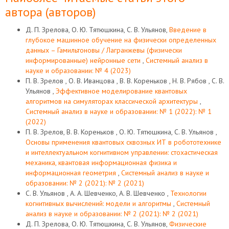
автора (авторов)
Д. П. Зрелова, О. Ю. Тятюшкина, С. В. Ульянов,
Введение в
глубокое машинное обучение на физически определенных
данных – Гамильтоновы / Лагранжевы (физически
информированные) нейронные сети
,
Системный анализ в
науке и образовании: № 4 (2023)
П. В. Зрелов , О. В. Иванцова , В. В. Кореньков , Н. В. Рябов , С. В.
Ульянов ,
Эффективное моделирование квантовых
алгоритмов на симуляторах классической архитектуры
,
Системный анализ в науке и образовании: № 1 (2022): № 1
(2022)
П. В. Зрелов, В. В. Кореньков , О. Ю. Тятюшкина, С. В. Ульянов ,
Основы применения квантовых сквозных ИТ в робототехнике
и интеллектуальном когнитивном управлении: стохастическая
механика, квантовая информационная физика и
информационная геометрия
,
Системный анализ в науке и
образовании: № 2 (2021): № 2 (2021)
С. В. Ульянов , А. А. Шевченко, А. В. Шевченко ,
Технологии
когнитивных вычислений: модели и алгоритмы
,
Системный
анализ в науке и образовании: № 2 (2021): № 2 (2021)
Д. П. Зрелова, О. Ю. Тятюшкина, С. В. Ульянов,
Физические