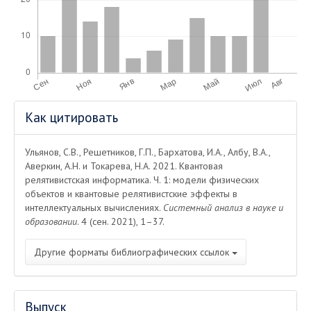
Информация
Как цитировать
о статье
Ульянов, С.В., Решетников, Г.П., Бархатова, И.А., Албу, В.А.,
Аверкин, А.Н. и Токарева, Н.А. 2021. Квантовая
релятивистская информатика. Ч. 1: модели физических
объектов и квантовые релятивистские эффекты в
интеллектуальных вычислениях.
Системный анализ в науке и
образовании
. 4 (сен. 2021), 1–37.
Другие форматы библиографических ссылок
Выпуск