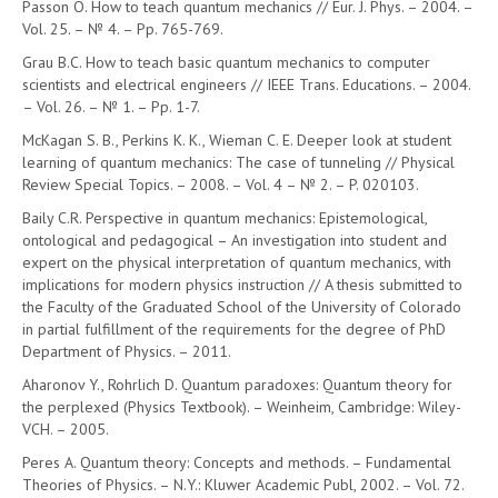
Passon O. How to teach quantum mechanics // Eur. J. Phys. – 2004. –
Vol. 25. – № 4. – Pp. 765-769.
Grau B.C. How to teach basic quantum mechanics to computer
scientists and electrical engineers // IEEE Trans. Educations. – 2004.
– Vol. 26. – № 1. – Pp. 1-7.
McKagan S. B., Perkins K. K., Wieman C. E. Deeper look at student
learning of quantum mechanics: The case of tunneling // Physical
Review Special Topics. – 2008. – Vol. 4 – № 2. – P. 020103.
Baily C.R. Perspective in quantum mechanics: Epistemological,
ontological and pedagogical – An investigation into student and
expert on the physical interpretation of quantum mechanics, with
implications for modern physics instruction // A thesis submitted to
the Faculty of the Graduated School of the University of Colorado
in partial fulfillment of the requirements for the degree of PhD
Department of Physics. – 2011.
Aharonov Y., Rohrlich D. Quantum paradoxes: Quantum theory for
the perplexed (Physics Textbook). – Weinheim, Cambridge: Wiley-
VCH. – 2005.
Peres A. Quantum theory: Concepts and methods. – Fundamental
Theories of Physics. – N.Y.: Kluwer Academic Publ, 2002. – Vol. 72.