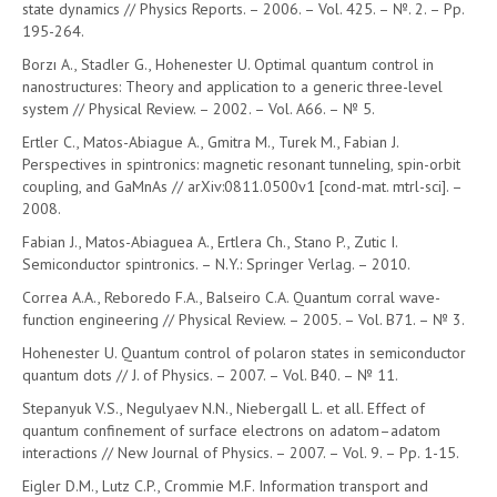
state dynamics // Physics Reports. – 2006. – Vol. 425. – №. 2. – Pp.
195-264.
Borzı A., Stadler G., Hohenester U. Optimal quantum control in
nanostructures: Theory and application to a generic three-level
system // Physical Review. – 2002. – Vol. A66. – № 5.
Ertler C., Matos-Abiague A., Gmitra M., Turek M., Fabian J.
Perspectives in spintronics: magnetic resonant tunneling, spin-orbit
coupling, and GaMnAs // arXiv:0811.0500v1 [cond-mat. mtrl-sci]. –
2008.
Fabian J., Matos-Abiaguea A., Ertlera Ch., Stano P., Zutic I.
Semiconductor spintronics. – N.Y.: Springer Verlag. – 2010.
Correa A.A., Reboredo F.A., Balseiro C.A. Quantum corral wave-
function engineering // Physical Review. – 2005. – Vol. B71. – № 3.
Hohenester U. Quantum control of polaron states in semiconductor
quantum dots // J. of Physics. – 2007. – Vol. B40. – № 11.
Stepanyuk V.S., Negulyaev N.N., Niebergall L. et all. Effect of
quantum confinement of surface electrons on adatom–adatom
interactions // New Journal of Physics. – 2007. – Vol. 9. – Pp. 1-15.
Eigler D.M., Lutz C.P., Crommie M.F. Information transport and