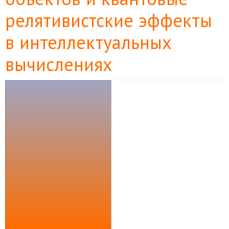
релятивистские эффекты
в интеллектуальных
вычислениях
Боковая
панель
статьи