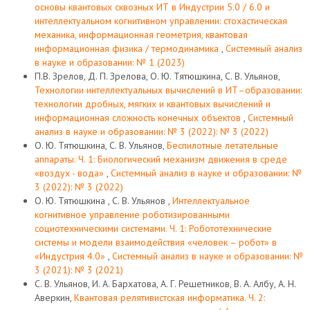
основы квантовых сквозных ИТ в Индустрии 5.0 / 6.0 и
интеллектуальном когнитивном управлении: стохастическая
механика, информационная геометрия, квантовая
информационная физика / термодинамика
,
Системный анализ
в науке и образовании: № 1 (2023)
П.В. Зрелов, Д. П. Зрелова, О. Ю. Тятюшкина, С. В. Ульянов,
Технологии интеллектуальных вычислений в ИТ–образовании:
технологии дробных, мягких и квантовых вычислений и
информационная сложность конечных объектов
,
Системный
анализ в науке и образовании: № 3 (2022): № 3 (2022)
О. Ю. Тятюшкина, С. В. Ульянов,
Беспилотные летательные
аппараты. Ч. 1: Биологический механизм движения в среде
«воздух - вода»
,
Системный анализ в науке и образовании: №
3 (2022): № 3 (2022)
О. Ю. Тятюшкина , С. В. Ульянов ,
Интеллектуальное
когнитивное управление роботизированными
социотехническими системами. Ч. 1: Робототехнические
системы и модели взаимодействия «человек – робот» в
«Индустрия 4.0»
,
Системный анализ в науке и образовании: №
3 (2021): № 3 (2021)
С. В. Ульянов, И. А. Бархатова, А. Г. Решетников, В. А. Албу, А. Н.
Аверкин,
Квантовая релятивистская информатика. Ч. 2: