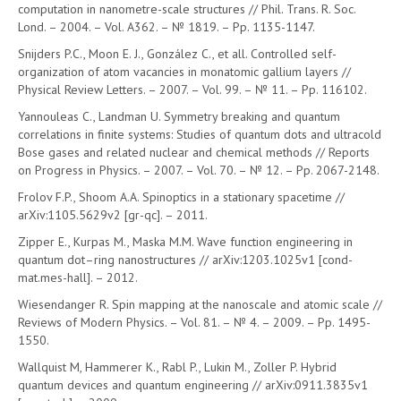
computation in nanometre-scale structures // Phil. Trans. R. Soc.
Lond. – 2004. – Vol. A362. – № 1819. – Pp. 1135-1147.
Snijders P.C., Moon E. J., González C., et all. Controlled self-
organization of atom vacancies in monatomic gallium layers //
Physical Review Letters. – 2007. – Vol. 99. – № 11. – Pp. 116102.
Yannouleas C., Landman U. Symmetry breaking and quantum
correlations in finite systems: Studies of quantum dots and ultracold
Bose gases and related nuclear and chemical methods // Reports
on Progress in Physics. – 2007. – Vol. 70. – № 12. – Pp. 2067-2148.
Frolov F.P., Shoom A.A. Spinoptics in a stationary spacetime //
arXiv:1105.5629v2 [gr-qc]. – 2011.
Zipper E., Kurpas M., Maska M.M. Wave function engineering in
quantum dot–ring nanostructures // arXiv:1203.1025v1 [cond-
mat.mes-hall]. – 2012.
Wiesendanger R. Spin mapping at the nanoscale and atomic scale //
Reviews of Modern Physics. – Vol. 81. – № 4. – 2009. – Pp. 1495-
1550.
Wallquist M, Hammerer K., Rabl P., Lukin M., Zoller P. Hybrid
quantum devices and quantum engineering // arXiv:0911.3835v1