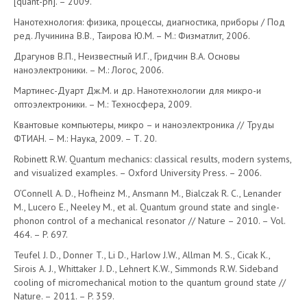
[quant-ph]. – 2009.
Нанотехнология: физика, процессы, диагностика, приборы / Под
ред. Лучинина В.В., Таирова Ю.М. – М.: Физматлит, 2006.
Драгунов В.П., Неизвестный И.Г., Гридчин В.А. Основы
наноэлектроники. – М.: Логос, 2006.
Мартинес-Дуарт Дж.М. и др. Нанотехнологии для микро-и
оптоэлектроники. – М.: Техносфера, 2009.
Квантовые компьютеры, микро – и наноэлектроника // Труды
ФТИАН. – М.: Наука, 2009. – Т. 20.
Robinett R.W. Quantum mechanics: classical results, modern systems,
and visualized examples. – Oxford University Press. – 2006.
O’Connell A. D., Hofheinz M., Ansmann M., Bialczak R. C., Lenander
M., Lucero E., Neeley M., et al. Quantum ground state and single-
phonon control of a mechanical resonator // Nature – 2010. – Vol.
464. – P. 697.
Teufel J. D., Donner T., Li D., Harlow J.W., Allman M. S., Cicak K.,
Sirois A. J., Whittaker J. D., Lehnert K.W., Simmonds R.W. Sideband
cooling of micromechanical motion to the quantum ground state //
Nature. – 2011. – P. 359.