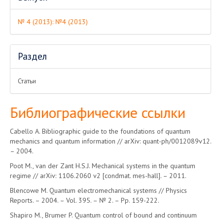
№ 4 (2013): №4 (2013)
Раздел
Статьи
Библиографические ссылки
Cabello A. Bibliographic guide to the foundations of quantum
mechanics and quantum information // arXiv: quant-ph/0012089v12.
– 2004.
Poot M., van der Zant H.S.J. Mechanical systems in the quantum
regime // arXiv: 1106.2060 v2 [condmat. mes-hall]. – 2011.
Blencowe M. Quantum electromechanical systems // Physics
Reports. – 2004. – Vol. 395. – № 2. – Pp. 159-222.
Shapiro M., Brumer P. Quantum control of bound and continuum