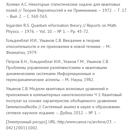
Холево А.С. Некоторые статистические задачи для квантовых
полей // Теория Вероятностей и ее Применения. – 1972. – Т. 17.
– Вып. 2. – С. 360-365.
Ingarden R.S. Quantum information theory // Reports on Math.
Physics. – 1976. – Vol. 10. – № 1. – Pp. 43-72.
Гольденблат И.И., Ульянов С.В. Введение в теорию
относительности и ее приложения в новой технике. – М.:
Физматгиз, 1979.
Петров Б.Н., Гольденблат И.И., Уланов Г.М., Ульянов С.В.
Проблемы управления релятивистскими и квантовыми
динамическими системами: Информационные и
термодинамические аспекты. – М.: Наука, 1982.
Ульянов С.В. Модели квантовых волновых уравнений и
приложения в компьютерных нанотехнологиях Ч 1: Квантовый
постулат на основе характеристик обобщенного уравнения
ГамильтонаЯкоби // Системный анализ в науке и образовании:
сетевое научное издание. – Дубна, 2012. – № 1. –
[Электронный ресурс]. URL: http:/www.sanse.ru/archive/23. –
0421200111002.