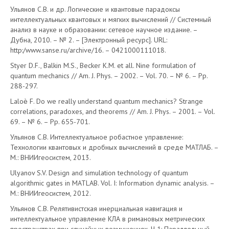
Ульянов С.В. и др. Логические и квантовые парадоксы
интеллектуальных квантовых и мягких вычислений // Системный
анализ в науке и образовании: сетевое научное издание. –
Дубна, 2010. – № 2. – [Электронный ресурс]. URL:
http:/www.sanse.ru/archive/16. – 0421000111018.
Styer D.F., Balkin M.S., Becker K.M. et all. Nine formulation of
quantum mechanics // Am. J. Phys. – 2002. – Vol. 70. – № 6. – Pp.
288-297.
Laloѐ F. Do we really understand quantum mechanics? Strange
correlations, paradoxes, and theorems // Am. J. Phys. – 2001. – Vol.
69. – № 6. – Pp. 655-701.
Ульянов С.В. Интеллектуальное робастное управление:
Технологии квантовых и дробных вычислений в среде МАТЛАБ. –
М.: ВНИИгеосистем, 2013.
Ulyanov S.V. Design and simulation technology of quantum
algorithmic gates in MATLAB. Vol. I: Information dynamic analysis. –
М.: ВНИИгеосистем, 2012.
Ульянов С.В. Релятивистская инерциальная навигация и
интеллектуальное управление КЛА в римановых метрических