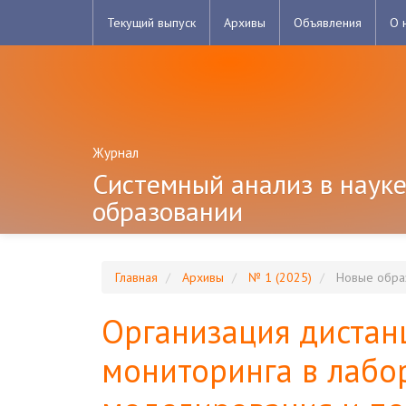
Главная
Текущий выпуск
Архивы
Объявления
О 
навигационная
панель
Основное
содержимое
Боковая
панель
Журнал
Системный анализ в науке
образовании
Главная
Архивы
№ 1 (2025)
Новые образ
Организация дистан
мониторинга в лабо