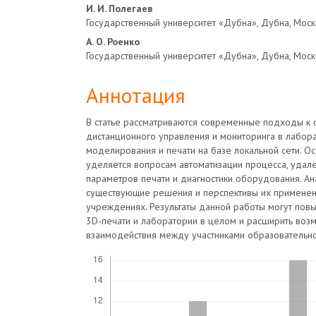
Основное
И. И. Полегаев
Государственный университет «Дубна», Дубна, Моск
содержимое
А. О. Роенко
Государственный университет «Дубна», Дубна, Моск
статьи
Аннотация
В статье рассматриваются современные подходы к 
дистанционного управления и мониторинга в лабор
моделирования и печати на базе локальной сети. О
уделяется вопросам автоматизации процесса, удал
параметров печати и диагностики оборудования. А
существующие решения и перспективы их применен
учреждениях. Результаты данной работы могут пов
3D-печати и лаборатории в целом и расширить воз
взаимодействия между участниками образовательно
Скачивания