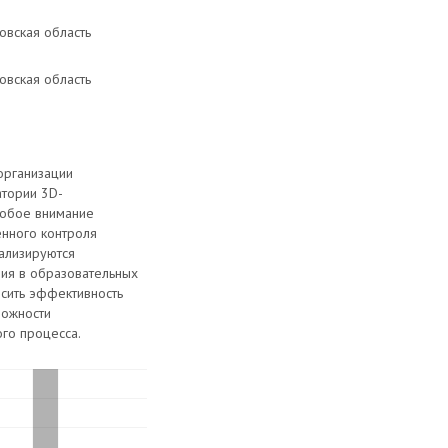
овская область
овская область
организации
атории 3D-
собое внимание
енного контроля
нализируются
ия в образовательных
ысить эффективность
можности
го процесса.