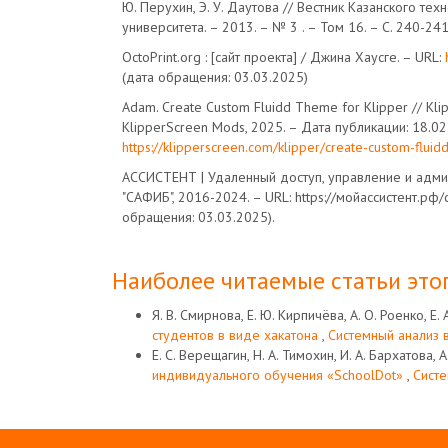
Ю. Перухин, Э. У. Даутова // Вестник Казанского тех
университета. – 2013. – № 3 . – Том 16. – С. 240-241
OctoPrint.org : [сайт проекта] / Джина Хаусге. – URL:
(дата обращения: 03.03.2025)
Adam. Create Custom Fluidd Theme for Klipper // Kli
KlipperScreen Mods, 2025. – Дата публикации: 18.02
https://klipperscreen.com/klipper/create-custom-fluid
АССИСТЕНТ | Удаленный доступ, управление и адм
"САФИБ", 2016-2024. – URL: https://мойассистент.рф/с
обращения: 03.03.2025).
Наиболее читаемые статьи этог
Я. В. Смирнова, Е. Ю. Кирпичёва, А. О. Роенко, Е.
студентов в виде хакатона
,
Системный анализ в
Е. С. Верещагин, Н. А. Тимохин, И. А. Бархатова, А
индивидуального обучения «SchoolDot»
,
Систе