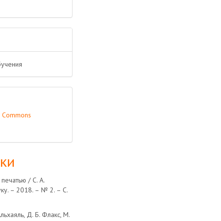
бучения
ve Commons
лки
ечатью / С. А.
ку. – 2018. – № 2. – С.
ьхаяль, Д. Б. Флакс, М.