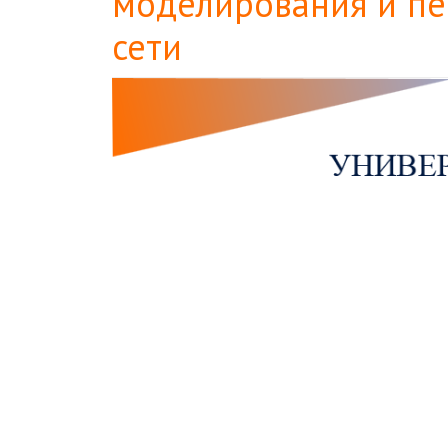
моделирования и пе
сети
Боковая
панель
статьи