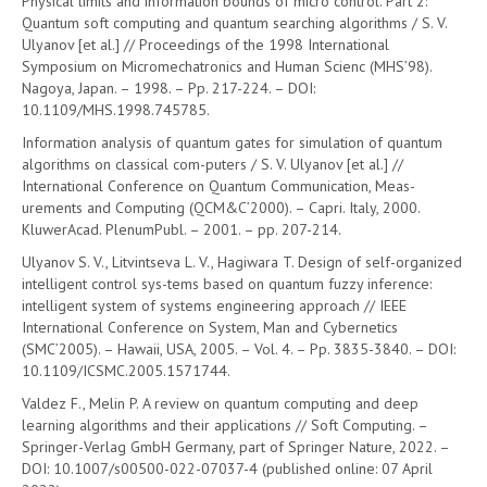
Physical limits and information bounds of micro control. Part 2:
Quantum soft computing and quantum searching algorithms / S. V.
Ulyanov [et al.] // Proceedings of the 1998 International
Symposium on Micromechatronics and Human Scienc (MHS’98).
Nagoya, Japan. – 1998. – Pp. 217-224. – DOI:
10.1109/MHS.1998.745785.
Information analysis of quantum gates for simulation of quantum
algorithms on classical com-puters / S. V. Ulyanov [et al.] //
International Conference on Quantum Communication, Meas-
urements and Computing (QCM&C’2000). – Capri. Italy, 2000.
KluwerAcad. PlenumPubl. – 2001. – pp. 207-214.
Ulyanov S. V., Litvintseva L. V., Hagiwara T. Design of self-organized
intelligent control sys-tems based on quantum fuzzy inference:
intelligent system of systems engineering approach // IEEE
International Conference on System, Man and Cybernetics
(SMC’2005). – Hawaii, USA, 2005. – Vol. 4. – Pp. 3835-3840. – DOI:
10.1109/ICSMC.2005.1571744.
Valdez F., Melin P. A review on quantum computing and deep
learning algorithms and their applications // Soft Computing. –
Springer-Verlag GmbH Germany, part of Springer Nature, 2022. –
DOI: 10.1007/s00500-022-07037-4 (published online: 07 April