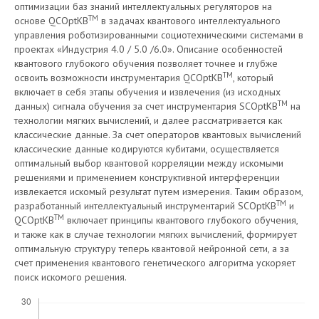
оптимизации баз знаний интеллектуальных регуляторов на
TM
основе QCOptKB
в задачах квантового интеллектуального
управления роботизированными социотехническими системами в
проектах «Индустрия 4.0 / 5.0 /6.0». Описание особенностей
квантового глубокого обучения позволяет точнее и глубже
TM
освоить возможности инструментария QCOptKB
, который
включает в себя этапы обучения и извлечения (из исходных
TM
данных) сигнала обучения за счет инструментария SCOptKB
на
технологии мягких вычислений, и далее рассматривается как
классические данные. За счет операторов квантовых вычислений
классические данные кодируются кубитами, осуществляется
оптимальный выбор квантовой корреляции между искомыми
решениями и применением конструктивной интерференции
извлекается искомый результат путем измерения. Таким образом,
TM
разработанный интеллектуальный инструментарий SCOptKB
и
TM
QCOptKB
включает принципы квантового глубокого обучения,
и также как в случае технологии мягких вычислений, формирует
оптимальную структуру теперь квантовой нейронной сети, а за
счет применения квантового генетического алгоритма ускоряет
поиск искомого решения.
Скачивания