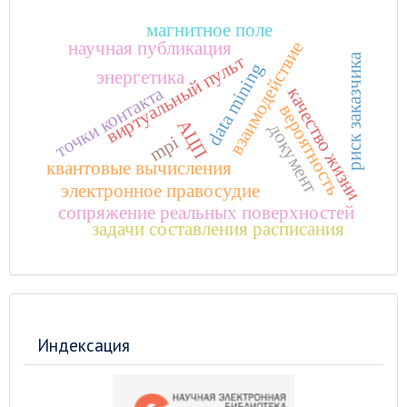
магнитное поле
научная публикация
взаимодействие
риск заказчика
виртуальный пульт
data mining
энергетика
точки контакта
качество жизни
вероятность
АЦП
документ
mpi
квантовые вычисления
электронное правосудие
сопряжение реальных поверхностей
задачи составления расписания
Индексация