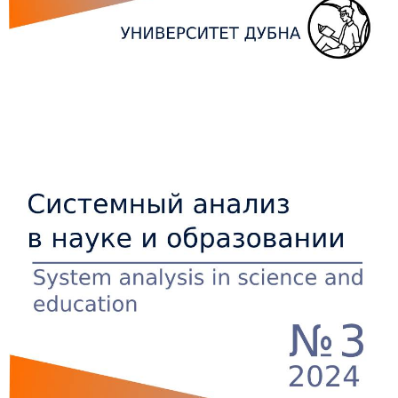
Боковая
панель
статьи