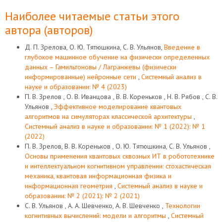
Наиболее читаемые статьи этого
автора (авторов)
Д. П. Зрелова, О. Ю. Тятюшкина, С. В. Ульянов,
Введение в
глубокое машинное обучение на физически определенных
данных – Гамильтоновы / Лагранжевы (физически
информированные) нейронные сети
,
Системный анализ в
науке и образовании: № 4 (2023)
П. В. Зрелов , О. В. Иванцова , В. В. Кореньков , Н. В. Рябов , С. В.
Ульянов ,
Эффективное моделирование квантовых
алгоритмов на симуляторах классической архитектуры
,
Системный анализ в науке и образовании: № 1 (2022): № 1
(2022)
П. В. Зрелов, В. В. Кореньков , О. Ю. Тятюшкина, С. В. Ульянов ,
Основы применения квантовых сквозных ИТ в робототехнике
и интеллектуальном когнитивном управлении: стохастическая
механика, квантовая информационная физика и
информационная геометрия
,
Системный анализ в науке и
образовании: № 2 (2021): № 2 (2021)
С. В. Ульянов , А. А. Шевченко, А. В. Шевченко ,
Технологии
когнитивных вычислений: модели и алгоритмы
,
Системный