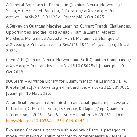
A General Approach to Dropout in Quantum Neural Networks / F.
Scala, A. Ceschini, M. Pan-ella, D. Gerace // arXive.org e-Print
archive. – arXiv:2310.04120v1 [quant-ph] 6 Oct 2023.
A Survey on Quantum Machine Learning: Current Trends, Challenges,
Opportunities, and the Road Ahead / Kamila Zaman, Alberto
Marchisio, Muhammad Abdullah Hanif, Muhammad Shafique //
arXive.org e-Print archive. – arXiv:2310.10315v1 [quant-ph] 16 Oct
2023.
Chen Z.-B. Quantum Neural Network and Soft Quantum Computing //
arXive.org e-Print ar-chive. – arXiv:1810.05025v1 [quant-ph] 10
Oct 2018.
sQUlearn – A Python Library for Quantum Machine Learning / D. A.
Kreplin [et al.] // arX-ive.org e-Print archive. – arXiv:2311.08990v1
[quant-ph] 15 Nov 2023.
An artificial neuron implemented on an actual quantum processor /
F. Tacchino, C. Macchia-vello, D. Gerace, D. Bajoni // npj Quantum
Information. – 2019. – Vol. 5. – Article number: 26 (2019). – DOI:
https://doi.org/10.1038/s41534-019-0140-4
.
Explaining Grover’s algorithm with a colony of ants: a pedagogical
model for making quantum technology comprehensible / Merel A.