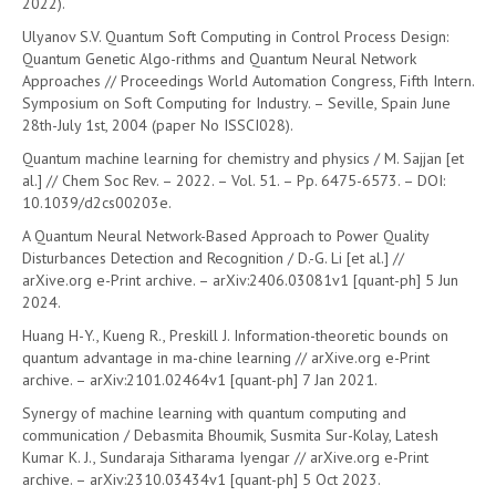
2022).
Ulyanov S.V. Quantum Soft Computing in Control Process Design:
Quantum Genetic Algo-rithms and Quantum Neural Network
Approaches // Proceedings World Automation Congress, Fifth Intern.
Symposium on Soft Computing for Industry. – Seville, Spain June
28th-July 1st, 2004 (paper No ISSCI028).
Quantum machine learning for chemistry and physics / M. Sajjan [et
al.] // Chem Soc Rev. – 2022. – Vol. 51. – Pp. 6475-6573. – DOI:
10.1039/d2cs00203e.
A Quantum Neural Network-Based Approach to Power Quality
Disturbances Detection and Recognition / D.-G. Li [et al.] //
arXive.org e-Print archive. – arXiv:2406.03081v1 [quant-ph] 5 Jun
2024.
Huang H-Y., Kueng R., Preskill J. Information-theoretic bounds on
quantum advantage in ma-chine learning // arXive.org e-Print
archive. – arXiv:2101.02464v1 [quant-ph] 7 Jan 2021.
Synergy of machine learning with quantum computing and
communication / Debasmita Bhoumik, Susmita Sur-Kolay, Latesh
Kumar K. J., Sundaraja Sitharama Iyengar // arXive.org e-Print
archive. – arXiv:2310.03434v1 [quant-ph] 5 Oct 2023.