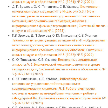
анализ в науке и образовании: № 2 (2021): № 2 (2021)
Д. П. Зрелова, О. Ю. Тятюшкина, С. В. Ульянов,
Физические
основы квантовых сквозных ИТ в Индустрии 5.0 / 6.0 и
интеллектуальном когнитивном управлении: стохастическая
механика, информационная геометрия, квантовая
информационная физика / термодинамика
,
Системный анализ
в науке и образовании: № 1 (2023)
П.В. Зрелов, Д. П. Зрелова, О. Ю. Тятюшкина, С. В. Ульянов,
Технологии интеллектуальных вычислений в ИТ–образовании:
технологии дробных, мягких и квантовых вычислений и
информационная сложность конечных объектов
,
Системный
анализ в науке и образовании: № 3 (2022): № 3 (2022)
О. Ю. Тятюшкина, С. В. Ульянов,
Беспилотные летательные
аппараты. Ч. 1: Биологический механизм движения в среде
«воздух - вода»
,
Системный анализ в науке и образовании: №
3 (2022): № 3 (2022)
О. Ю. Тятюшкина , С. В. Ульянов ,
Интеллектуальное
когнитивное управление роботизированными
социотехническими системами. Ч. 1: Робототехнические
системы и модели взаимодействия «человек – робот» в
«Индустрия 4.0»
,
Системный анализ в науке и образовании: №
3 (2021): № 3 (2021)
С. В. Ульянов, И. А. Бархатова, А. Г. Решетников, В. А. Албу, А. Н.