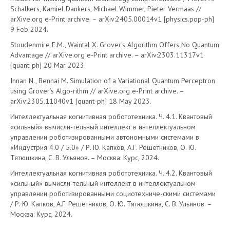
Schalkers, Kamiel Dankers, Michael Wimmer, Pieter Vermaas //
arXive.org e-Print archive. – arXiv:2405.00014v1 [physics.pop-ph]
9 Feb 2024.
Stoudenmire E.M., Waintal X. Grover's Algorithm Offers No Quantum
Advantage // arXive.org e-Print archive. – arXiv:2303.11317v1
[quant-ph] 20 Mar 2023.
Innan N., Bennai M. Simulation of a Variational Quantum Perceptron
using Grover’s Algo-rithm // arXive.org e-Print archive. –
arXiv:2305.11040v1 [quant-ph] 18 May 2023.
Интеллектуальная когнитивная робототехника. Ч. 4.1. Квантовый
«сильный» вычисли-тельный интеллект в интеллектуальном
управлении роботизированными автономными системами в
«Индустрия 4.0 / 5.0» / Р. Ю. Капков, А.Г. Решетников, О. Ю.
Тятюшкина, С. В. Ульянов. – Москва: Курс, 2024.
Интеллектуальная когнитивная робототехника. Ч. 4.2. Квантовый
«сильный» вычисли-тельный интеллект в интеллектуальном
управлении роботизированными социотехниче-скими системами
/ Р. Ю. Капков, А.Г. Решетников, О. Ю. Тятюшкина, С. В. Ульянов. –
Москва: Курс, 2024.