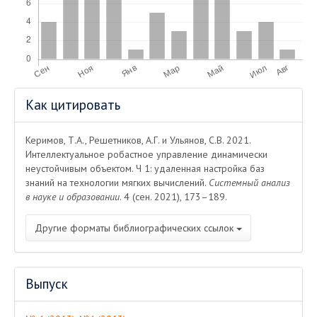
Информация
Как цитировать
о статье
Керимов, Т.А., Решетников, А.Г. и Ульянов, С.В. 2021.
Интеллектуальное робастное управление динамически
неустойчивым объектом. Ч 1: удаленная настройка баз
знаний на технологии мягких вычислений.
Системный анализ
в науке и образовании
. 4 (сен. 2021), 173–189.
Другие форматы библиографических ссылок
Выпуск