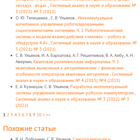
«воздух - вода»
,
Системный анализ в науке и образовании: №
3 (2022): № 3 (2022)
О. Ю. Тятюшкина , С. В. Ульянов ,
Интеллектуальное
когнитивное управление роботизированными
социотехническими системами. Ч. 1: Робототехнические
системы и модели взаимодействия «человек – робот» в
«Индустрия 4.0»
,
Системный анализ в науке и образовании: №
3 (2021): № 3 (2021)
С. В. Ульянов, И. А. Бархатова, А. Г. Решетников, В. А. Албу, А. Н.
Аверкин,
Квантовая релятивистская информатика. Ч. 2:
квантовые вычисления и алгоритмические / физические
особенности операторов квантовых алгоритмов
,
Системный
анализ в науке и образовании: № 4 (2013): №4 (2013)
Е. А. Кузнецов, С. В. Ульянов,
Разработка интеллектуальной
системы управления многозвенным роботом манипулятором
,
Системный анализ в науке и образовании: № 3 (2022): № 3
(2022)
1
2
3
4
5
6
7
8
9
10
>
>>
Похожие статьи
В. Н. Добрынин, С. В. Ульянов,
Самоорганизация и