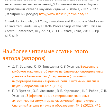
технологии мягких вычислений, // Системный Анализ в Науке и
Образовании: сетевое научное издание. – Дубна, 2013 – № 1.
[Электронный ресурс].
http://www.sanse.ru/download/27
.
Chun-E, Li Dong-Hai, SU Yong, Simulation and Robustness Studies on
an Inverted Pendulum // HUANG Proceedings of the 30th Chinese
Control Conference, July 22-24, 2011. – Yantai, China, 2011. – Pр.
615-619.
Наиболее читаемые статьи этого
автора (авторов)
Д. П. Зрелова, О. Ю. Тятюшкина, С. В. Ульянов,
Введение в
глубокое машинное обучение на физически определенных
данных – Гамильтоновы / Лагранжевы (физически
информированные) нейронные сети
,
Системный анализ в
науке и образовании: № 4 (2023)
П. В. Зрелов , О. В. Иванцова , В. В. Кореньков , Н. В. Рябов , С. В.
Ульянов ,
Эффективное моделирование квантовых
алгоритмов на симуляторах классической архитектуры
,
Системный анализ в науке и образовании: № 1 (2022): № 1