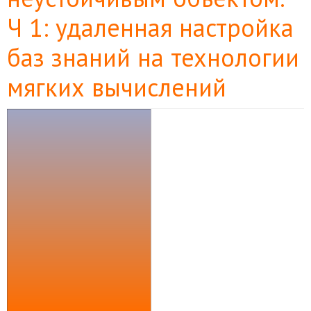
Ч 1: удаленная настройка
баз знаний на технологии
мягких вычислений
Боковая
панель
статьи