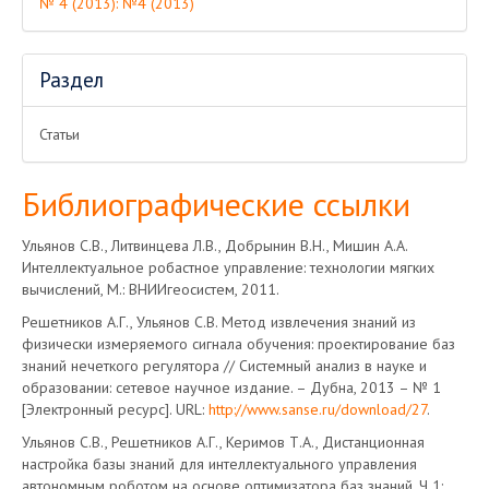
№ 4 (2013): №4 (2013)
Раздел
Статьи
Библиографические ссылки
Ульянов С.В., Литвинцева Л.В., Добрынин В.Н., Мишин А.А.
Интеллектуальное робастное управление: технологии мягких
вычислений, М.: ВНИИгеосистем, 2011.
Решетников А.Г., Ульянов С.В. Метод извлечения знаний из
физически измеряемого сигнала обучения: проектирование баз
знаний нечеткого регулятора // Системный анализ в науке и
образовании: сетевое научное издание. – Дубна, 2013 – № 1
[Электронный ресурс]. URL:
http://www.sanse.ru/download/27
.
Ульянов С.В., Решетников А.Г., Керимов Т.А., Дистанционная
настройка базы знаний для интеллектуального управления
автономным роботом на основе оптимизатора баз знаний. Ч 1: