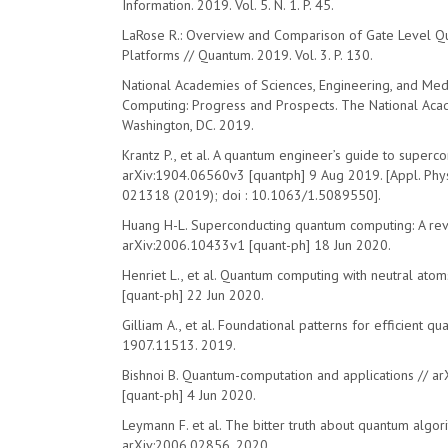
Information. 2019. Vol. 5. N. 1. P. 45.
LaRose R.: Overview and Comparison of Gate Level 
Platforms // Quantum. 2019. Vol. 3. P. 130.
National Academies of Sciences, Engineering, and Med
Computing: Progress and Prospects. The National Aca
Washington, DC. 2019.
Krantz P., et al. A quantum engineer’s guide to superco
arXiv:1904.06560v3 [quantph] 9 Aug 2019. [Appl. Phys. 
021318 (2019); doi : 10.1063/1.5089550].
Huang H-L. Superconducting quantum computing: A rev
arXiv:2006.10433v1 [quant-ph] 18 Jun 2020.
Henriet L., et al. Quantum computing with neutral ato
[quant-ph] 22 Jun 2020.
Gilliam A., et al. Foundational patterns for efficient q
1907.11513. 2019.
Bishnoi B. Quantum-computation and applications // 
[quant-ph] 4 Jun 2020.
Leymann F. et al. The bitter truth about quantum algor
arXiv:2006.02856. 2020.