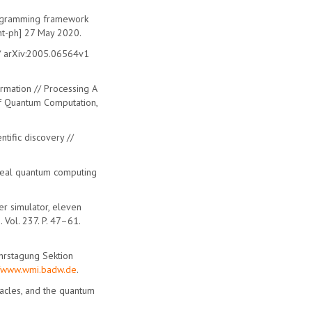
rogramming framework
nt-ph] 27 May 2020.
 // arXiv:2005.06564v1
ormation // Processing A
f Quantum Computation,
tific discovery //
 real quantum computing
er simulator, eleven
 Vol. 237. P. 47–61.
ahrstagung Sektion
//www.wmi.badw.de
.
racles, and the quantum