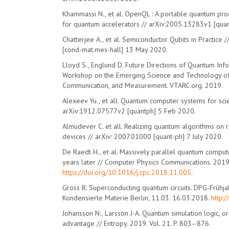
Khammassi N., et al. OpenQL : A portable quantum p
for quantum accelerators // arXiv:2005.13283v1 [qua
Chatterjee A., et al. Semiconductor Qubits in Practice
[cond-mat.mes-hall] 13 May 2020.
Lloyd S., Englund D. Future Directions of Quantum Inf
Workshop on the Emerging Science and Technology o
Communication, and Measurement. VTARC.org. 2019.
Alexeev Yu., et all. Quantum computer systems for scien
arXiv:1912.07577v2 [quantph] 5 Feb 2020.
Almudever C. et all. Realizing quantum algorithms on
devices // arXiv: 2007.01000 [quant-ph] 7 July 2020.
De Raedt H., et al. Massively parallel quantum comput
years later // Computer Physics Communications. 2019.
https://doi.org/10.1016/j.cpc.2018.11.005
.
Gross R. Superconducting quantum circuits. DPG-Frühj
Kondensierte Materie Berlin, 11.03. 16.03.2018.
http:
Johansson N., Larsson J-A. Quantum simulation logic, o
advantage // Entropy. 2019. Vol. 21. P. 803–876.