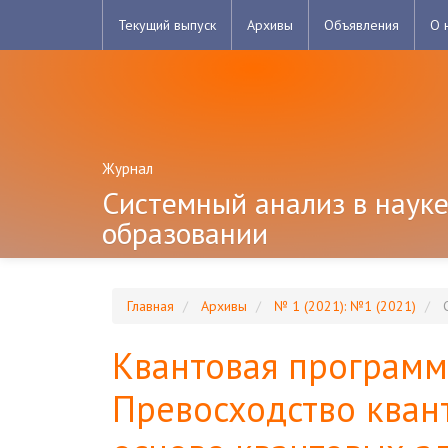
Главная
Текущий выпуск
Архивы
Объявления
О 
навигационная
панель
Основное
содержимое
Боковая
панель
Журнал
Системный анализ в науке
образовании
Главная
Архивы
№ 1 (2021): №1 (2021)
С
Квантовая программн
Превосходство кван