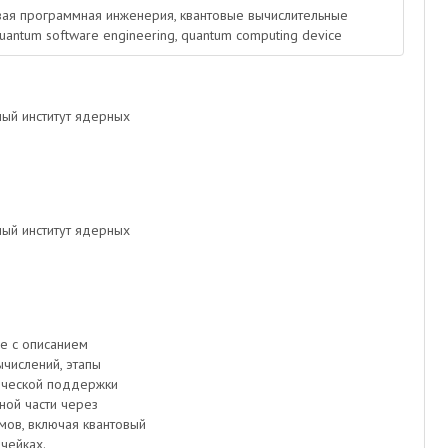
овая программная инженерия, квантовые вычислительные
quantum software engineering, quantum computing device
ый институт ядерных
ый институт ядерных
ые с описанием
числений, этапы
ической поддержки
ной части через
мов, включая квантовый
ячейках.