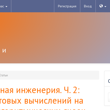
нас
Регистрация
Вход
 и
татьи
ая инженерия. Ч. 2:
товых вычислений на