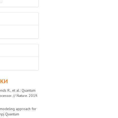
лки
ends R., et al.: Quantum
essor. // Nature. 2019.
e modeling approach for
 npj Quantum