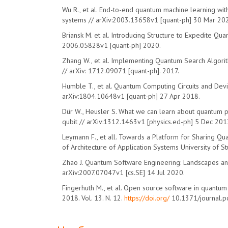
Wu R., et al. End-to-end quantum machine learning wit
systems // arXiv:2003.13658v1 [quant-ph] 30 Mar 20
Briansk M. et al. Introducing Structure to Expedite Qua
2006.05828v1 [quant-ph] 2020.
Zhang W., et al. Implementing Quantum Search Algori
// arXiv: 1712.09071 [quant-ph]. 2017.
Humble T., et al. Quantum Computing Circuits and Devi
arXiv:1804.10648v1 [quant-ph] 27 Apr 2018.
Dür W., Heusler S. What we can learn about quantum p
qubit // arXiv:1312.1463v1 [physics.ed-ph] 5 Dec 201
Leymann F., et all. Towards a Platform for Sharing Qua
of Architecture of Application Systems University of S
Zhao J. Quantum Software Engineering: Landscapes an
arXiv:2007.07047v1 [cs.SE] 14 Jul 2020.
Fingerhuth M., et al. Open source software in quantu
2018. Vol. 13. N. 12.
https://doi.org/
10.1371/journal.