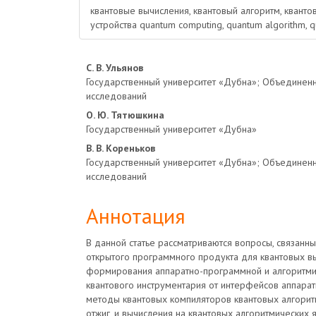
квантовые вычисления, квантовый алгоритм, квант
устройства quantum computing, quantum algorithm, 
Основное
С. В. Ульянов
Государственный университет «Дубна»; Объединенн
содержимое
исследований
О. Ю. Тятюшкина
статьи
Государственный университет «Дубна»
В. В. Кореньков
Государственный университет «Дубна»; Объединенн
исследований
Аннотация
В данной статье рассматриваются вопросы, связанн
открытого программного продукта для квантовых вы
формирования аппаратно-программной и алгоритм
квантового инструментария от интерфейсов аппарат
методы квантовых компиляторов квантовых алгорит
отжиг, и вычисления на квантовых алгоритмических 