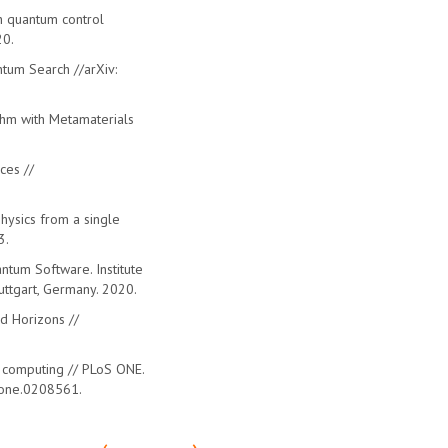
h quantum control
20.
ntum Search //arXiv:
thm with Metamaterials
ces //
hysics from a single
3.
ntum Software. Institute
tuttgart, Germany. 2020.
d Horizons //
m computing // PLoS ONE.
pone.0208561.