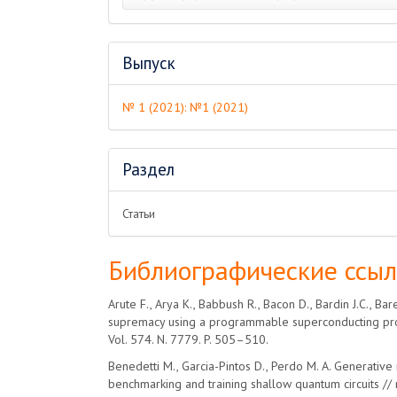
Выпуск
№ 1 (2021): №1 (2021)
Раздел
Статьи
Библиографические ссы
Arute F., Arya K., Babbush R., Bacon D., Bardin J.C., Bar
supremacy using a programmable superconducting proc
Vol. 574. N. 7779. P. 505–510.
Benedetti M., Garcia-Pintos D., Perdo M. A. Generativ
benchmarking and training shallow quantum circuits //