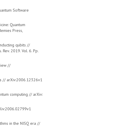
Quantum Software
icine: Quantum
demies Press,
nducting qubits //
Rev. 2019. Vol. 6. Pp.
iew //
ms // arXiv:2006.12326v1
uantum computing // arXiv:
arXiv:2006.02799v1
ithms in the NISQ era //