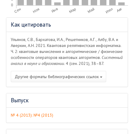
Информация
Как цитировать
о статье
Ульянов, С.В., Бархатова, И.А., Решетников, А.Г., Албу, В.А. и
Аверкин, А.Н. 2021. Квантовая релятивистская информатика.
Ч. 2: квантовые вычисления и алгоритмические / физические
особенности операторов квантовых алгоритмов.
Системный
анализ в науке и образовании
. 4 (сен. 2021), 38–87.
Другие форматы библиографических ссылок
Выпуск
№ 4 (2013): №4 (2013)