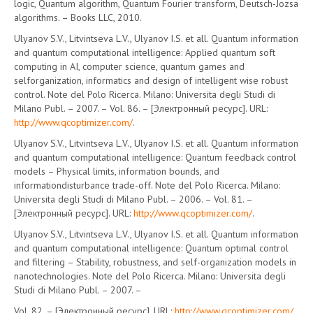
logic, Quantum algorithm, Quantum Fourier transform, Deutsch-Jozsa
algorithms. – Books LLC, 2010.
Ulyanov S.V., Litvintseva L.V., Ulyanov I.S. et all. Quantum information
and quantum computational intelligence: Applied quantum soft
computing in AI, computer science, quantum games and
selforganization, informatics and design of intelligent wise robust
control. Note del Polo Ricerca. Milano: Universita degli Studi di
Milano Publ. – 2007. – Vol. 86. – [Электронный ресурс]. URL:
http://www.qcoptimizer.com/
.
Ulyanov S.V., Litvintseva L.V., Ulyanov I.S. et all. Quantum information
and quantum computational intelligence: Quantum feedback control
models – Physical limits, information bounds, and
informationdisturbance trade-off. Note del Polo Ricerca. Milano:
Universita degli Studi di Milano Publ. – 2006. – Vol. 81. –
[Электронный ресурс]. URL:
http://www.qcoptimizer.com/
.
Ulyanov S.V., Litvintseva L.V., Ulyanov I.S. et all. Quantum information
and quantum computational intelligence: Quantum optimal control
and filtering – Stability, robustness, and self-organization models in
nanotechnologies. Note del Polo Ricerca. Milano: Universita degli
Studi di Milano Publ. – 2007. –
Vol. 82. – [Электронный ресурс]. URL:
http://www.qcoptimizer.com/
.