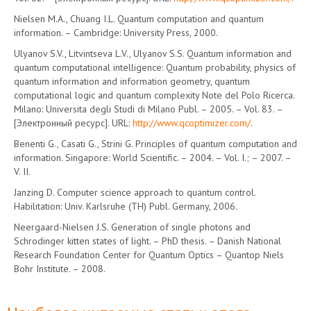
Nielsen M.A., Chuang I.L. Quantum computation and quantum
information. – Cambridge: University Press, 2000.
Ulyanov S.V., Litvintseva L.V., Ulyanov S.S. Quantum information and
quantum computational intelligence: Quantum probability, physics of
quantum information and information geometry, quantum
computational logic and quantum complexity Note del Polo Ricerca.
Milano: Universita degli Studi di Milano Publ. – 2005. – Vol. 83. –
[Электронный ресурс]. URL:
http://www.qcoptimizer.com/
.
Benenti G., Casati G., Strini G. Principles of quantum computation and
information. Singapore: World Scientific. – 2004. – Vol. I.; – 2007. –
V. II.
Janzing D. Computer science approach to quantum control.
Habilitation: Univ. Karlsruhe (TH) Publ. Germany, 2006.
Neergaard-Nielsen J.S. Generation of single photons and
Schrodinger kitten states of light. – PhD thesis. – Danish National
Research Foundation Center for Quantum Optics – Quantop Niels
Bohr Institute. – 2008.