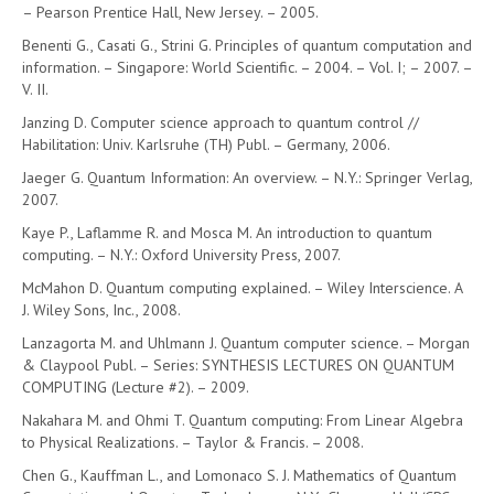
– Pearson Prentice Hall, New Jersey. – 2005.
Benenti G., Casati G., Strini G. Principles of quantum computation and
information. – Singapore: World Scientific. – 2004. – Vol. I; – 2007. –
V. II.
Janzing D. Computer science approach to quantum control //
Habilitation: Univ. Karlsruhe (TH) Publ. – Germany, 2006.
Jaeger G. Quantum Information: An overview. – N.Y.: Springer Verlag,
2007.
Kaye P., Laflamme R. and Mosca M. An introduction to quantum
computing. – N.Y.: Oxford University Press, 2007.
McMahon D. Quantum computing explained. – Wiley Interscience. A
J. Wiley Sons, Inc., 2008.
Lanzagorta M. and Uhlmann J. Quantum computer science. – Morgan
& Claypool Publ. – Series: SYNTHESIS LECTURES ON QUANTUM
COMPUTING (Lecture #2). – 2009.
Nakahara M. and Ohmi T. Quantum computing: From Linear Algebra
to Physical Realizations. – Taylor & Francis. – 2008.
Chen G., Kauffman L., and Lomonaco S. J. Mathematics of Quantum