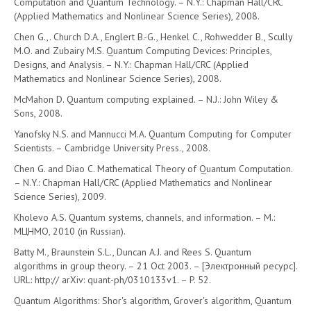
Computation and Quantum Technology. – N.Y.: Chapman Hall/CRC
(Applied Mathematics and Nonlinear Science Series), 2008.
Chen G.,. Church D.A., Englert B.-G., Henkel C., Rohwedder B., Scully
M.O. and Zubairy M.S. Quantum Computing Devices: Principles,
Designs, and Analysis. – N.Y.: Chapman Hall/CRC (Applied
Mathematics and Nonlinear Science Series), 2008.
McMahon D. Quantum computing explained. – N.J.: John Wiley &
Sons, 2008.
Yanofsky N.S. and Mannucci M.A. Quantum Computing for Computer
Scientists. – Cambridge University Press., 2008.
Chen G. and Diao С. Mathematical Theory of Quantum Computation.
– N.Y.: Chapman Hall/CRC (Applied Mathematics and Nonlinear
Science Series), 2009.
Kholevo A.S. Quantum systems, channels, and information. – M.:
МЦНМО, 2010 (in Russian).
Batty M., Braunstein S.L., Duncan A.J. and Rees S. Quantum
algorithms in group theory. – 21 Oct 2003. – [Электронный ресурс].
URL: http:// arXiv: quant-ph/0310133v1. – P. 52.
Quantum Algorithms: Shor's algorithm, Grover's algorithm, Quantum