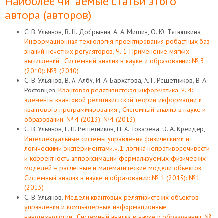
Наиболее читаемые статьи этого
автора (авторов)
С. В. Ульянов, В. Н. Добрынин, А. А. Мишин, О. Ю. Тятюшкина,
Информационная технология проектирования робастных баз
знаний нечетких регуляторов. Ч. 1: Применение мягких
вычислений
,
Системный анализ в науке и образовании: № 3
(2010): №3 (2010)
С. В. Ульянов, В. А. Албу, И. А. Бархатова, А. Г. Решетников, В. А.
Ростовцев,
Квантовая релятивистская информатика. Ч. 4:
элементы квантовой релятивистской теории информации и
квантового программирования
,
Системный анализ в науке и
образовании: № 4 (2013): №4 (2013)
С. В. Ульянов, Г. П. Решетников, Н. А. Токарева, О. А. Крейдер,
Интеллектуальные системы управления физическими и
логическими экспериментами.ч.1: логика непротиворечивости
и корректность аппроксимации формализуемых физических
моделей – расчетные и математические модели объектов
,
Системный анализ в науке и образовании: № 1 (2013): №1
(2013)
С. В. Ульянов,
Модели квантовых релятивистских объектов
управления и компьютерные информационные
нанотехнологии
,
Системный анализ в науке и образовании: №