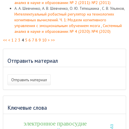
анализ в науке и образовании: № 2 (2011): №2 (2011)
А. А. Шевченко, А. В. Шевченко, О. Ю. Тятюшкина , С. В. Ульянов,
Интеллектуальный робастный регулятор на технологиях
когнитивных вычислений. Ч. 1: Модели когнитивного
управления с эмоциональным обучением мозга
,
Системный
анализ в науке и образовании: № 4 (2020): №4 (2020)
<<
<
1
2
3
4
5
6
7
8
9
10
>
>>
Отправить материал
Отправить материал
Ключевые слова
электронное правосудие