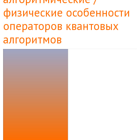
физические особенности
операторов квантовых
алгоритмов
Боковая
панель
статьи