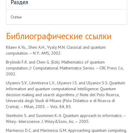
Раздел
Статьи
Библиографические ссылки
Kitaev A.Yu., Shen A.H., Vyaly M.N. Classical and quantum
computation. – N.Y.: AMS, 2002.
Brylinski F.K. and Chen G. (Eds). Mathematics of quantum
computation // Computational Mathematics Series. – CRC Press Co,
2002.
Ulyanov S.V., Litvintseva L.V., Ulyanov I.S. and Ulyanov S.S. Quantum
information and quantum computational intelligence: Quantum
decision making and search algorithms // Note del Polo Ricerca,
Università degli Studi di Milano (Polo Didattico e di Ricerca di
Crema). – Milan, 2005. – Vols. 84, 85.
Stenholm S. and Suominen K.-A. Quantum approach to informatics. –
Wiley- Interscience. J. Wiley&Sons, Inc. – 2005.
Marinescu D.C. and Marinescu G.M. Approaching quantum computing.