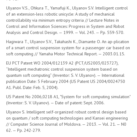
Ulyanov V.S., Ohkura T., Yamafuji K., Ulyanov S.V. Intelligent control
of an extension-less robotic unicycle: A study of mechanical
controllability via minimum entropy criteria // Lecture Notes in
Control and Information Sciences: Progress in System and Robot
Analysis and Control Design. — 1999. — Vol. 243. — Pp. 559-570.
Hagiwara T., Ulyanov S.V., Takahashi K., Diamante O. An ap-plication
of a smart control suspension system for a passenger car based on
soft computing // Yamaha Motor Technical Report. — 2003.01.15.
EU PCT Patent WO 2004/012139 A2 (PCT/US2003/023727),
“Intelligent mechatronic control suspension system based on
quantum soft computing” (Inventor: S. V. Ulyanov). — International
publication Date: 5 February 2004 (US Patent US 2004/0024750
A1. Publ. Date: Feb. 5, 2004).
US Patent No 2006,0218 A1, "System for soft computing simulation"
(Inventor: S. V. Ulyanov). — Date of patent: Sept. 2006.
Ulyanov S. Intelligent self-organized robust control design based
on quantum / soft computing technologies and Kansei engineering
// Computer Science Journal of Moldova. — 2013. — Vol. 21. — N0
62. — Pp. 242-279.