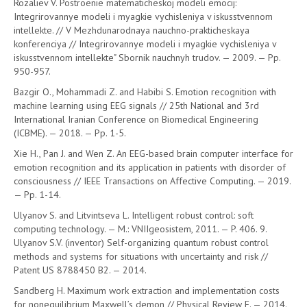
Rozaliev V. Postroenie matematicheskoj modeli emocij:
Integrirovannye modeli i myagkie vychisleniya v iskusstvennom
intellekte. // V Mezhdunarodnaya nauchno-prakticheskaya
konferenciya // Integrirovannye modeli i myagkie vychisleniya v
iskusstvennom intellekte" Sbornik nauchnyh trudov. — 2009. — Pp.
950-957.
Bazgir O., Mohammadi Z. and Habibi S. Emotion recognition with
machine learning using EEG signals // 25th National and 3rd
International Iranian Conference on Biomedical Engineering
(ICBME). — 2018. — Pp. 1-5.
Xie H., Pan J. and Wen Z. An EEG-based brain computer interface for
emotion recognition and its application in patients with disorder of
consciousness // IEEE Transactions on Affective Computing. — 2019.
— Pp. 1-14.
Ulyanov S. and Litvintseva L. Intelligent robust control: soft
computing technology. — M.: VNIIgeosistem, 2011. — P. 406. 9.
Ulyanov S.V. (inventor) Self-organizing quantum robust control
methods and systems for situations with uncertainty and risk //
Patent US 8788450 B2. — 2014.
Sandberg H. Maximum work extraction and implementation costs
for nonequilibrium Maxwell’s demon // Physical Review E. — 2014.