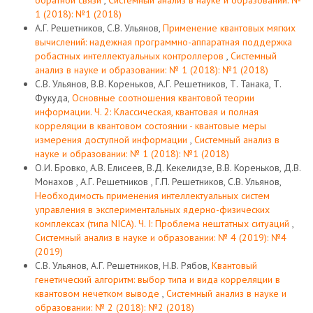
обратной связи
,
Системный анализ в науке и образовании: №
1 (2018): №1 (2018)
А.Г. Решетников, С.В. Ульянов,
Применение квантовых мягких
вычислений: надежная программно-аппаратная поддержка
робастных интеллектуальных контроллеров
,
Системный
анализ в науке и образовании: № 1 (2018): №1 (2018)
С.В. Ульянов, В.В. Кореньков, А.Г. Решетников, Т. Танака, Т.
Фукуда,
Основные соотношения квантовой теории
информации. Ч. 2: Классическая, квантовая и полная
корреляции в квантовом состоянии - квантовые меры
измерения доступной информации
,
Системный анализ в
науке и образовании: № 1 (2018): №1 (2018)
О.И. Бровко, А.В. Елисеев, В.Д. Кекелидзе, В.В. Кореньков, Д.В.
Монахов , А.Г. Решетников , Г.П. Решетников, С.В. Ульянов,
Необходимость применения интеллектуальных систем
управления в экспериментальных ядерно-физических
комплексах (типа NICA). Ч. I: Проблема нештатных ситуаций
,
Системный анализ в науке и образовании: № 4 (2019): №4
(2019)
С.В. Ульянов, А.Г. Решетников, Н.В. Рябов,
Квантовый
генетический алгоритм: выбор типа и вида корреляции в
квантовом нечетком выводе
,
Системный анализ в науке и
образовании: № 2 (2018): №2 (2018)