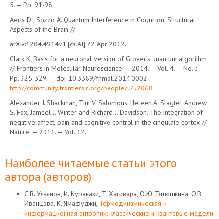
5. — Pp. 91-98.
Aerts D., Sozzo A. Quantum Interference in Cognition: Structural
Aspects of the Brain //
arXiv:1204.4914v1 [cs.AI] 22 Apr 2012.
Clark K. Basis for a neuronal version of Grover’s quantum algorithm
// Frontiers in Molecular Neuroscience. — 2014. — Vol. 4. — No. 3. —
Pp. 325-329. — doi: 10.3389/fnmol.2014.0002
http://community.frontiersin.org/people/u/52068
.
Alexander J. Shackman, Tim V. Salomons, Heleen A. Slagter, Andrew
S. Fox, Jameel J. Winter and Richard J. Davidson. The integration of
negative affect, pain and cognitive control in the cingulate cortex //
Nature. — 2011. — Vol. 12.
Наиболее читаемые статьи этого
автора (авторов)
С.В. Ульянов, И. Кураваки, Т. Хагивара, О.Ю. Тятюшкина, О.В.
Иванцова, К. Ямафуджи,
Термодинамическая и
информационная энтропии: классические и квантовые модели