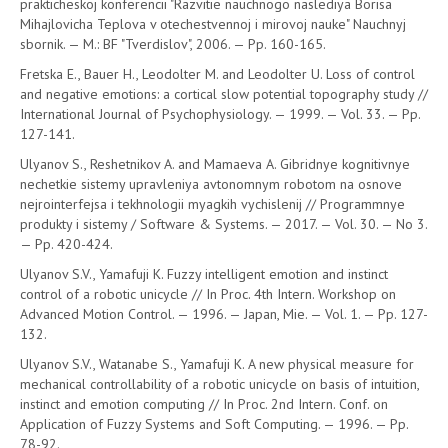
prakticheskoj konferencii "Razvitie nauchnogo naslediya Borisa
Mihajlovicha Teplova v otechestvennoj i mirovoj nauke" Nauchnyj
sbornik. — M.: BF "Tverdislov", 2006. — Pp. 160-165.
Fretska E., Bauer H., Leodolter M. and Leodolter U. Loss of control
and negative emotions: a cortical slow potential topography study //
International Journal of Psychophysiology. — 1999. — Vol. 33. — Pp.
127-141.
Ulyanov S., Reshetnikov A. and Mamaeva A. Gibridnye kognitivnye
nechetkie sistemy upravleniya avtonomnym robotom na osnove
nejrointerfejsa i tekhnologii myagkih vychislenij // Programmnye
produkty i sistemy / Software & Systems. — 2017. — Vol. 30. — No 3.
— Pp. 420-424.
Ulyanov S.V., Yamafuji K. Fuzzy intelligent emotion and instinct
control of a robotic unicycle // In Proc. 4th Intern. Workshop on
Advanced Motion Control. — 1996. — Japan, Mie. — Vol. 1. — Pp. 127-
132.
Ulyanov S.V., Watanabe S., Yamafuji K. A new physical measure for
mechanical controllability of a robotic unicycle on basis of intuition,
instinct and emotion computing // In Proc. 2nd Intern. Conf. on
Application of Fuzzy Systems and Soft Computing. — 1996. — Pp.
78-92.