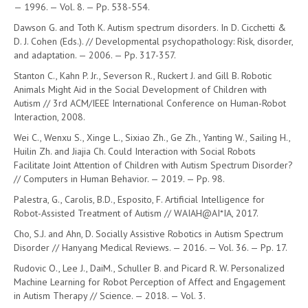
— 1996. — Vol. 8. — Pp. 538-554.
Dawson G. and Toth K. Autism spectrum disorders. In D. Cicchetti &
D. J. Cohen (Eds.). // Developmental psychopathology: Risk, disorder,
and adaptation. — 2006. — Pp. 317-357.
Stanton C., Kahn P. Jr., Severson R., Ruckert J. and Gill B. Robotic
Animals Might Aid in the Social Development of Children with
Autism // 3rd ACM/IEEE International Conference on Human-Robot
Interaction, 2008.
Wei C., Wenxu S., Xinge L., Sixiao Zh., Ge Zh., Yanting W., Sailing H.,
Huilin Zh. and Jiajia Ch. Could Interaction with Social Robots
Facilitate Joint Attention of Children with Autism Spectrum Disorder?
// Computers in Human Behavior. — 2019. — Pp. 98.
Palestra, G., Carolis, B.D., Esposito, F. Artificial Intelligence for
Robot-Assisted Treatment of Autism // WAIAH@AI*IA, 2017.
Cho, S.J. and Ahn, D. Socially Assistive Robotics in Autism Spectrum
Disorder // Hanyang Medical Reviews. — 2016. — Vol. 36. — Pp. 17.
Rudovic O., Lee J., DaiM., Schuller B. and Picard R. W. Personalized
Machine Learning for Robot Perception of Affect and Engagement
in Autism Therapy // Science. — 2018. — Vol. 3.