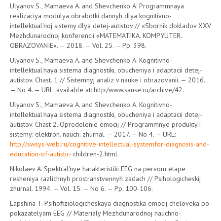
Ulyanov S., Mamaeva A. and Shevchenko A. Programmnaya
realizaciya modulya obrabotki dannyh dlya kognitivno-
intellektual'noj sistemy dlya detej-autistov // «Sbornik dokladov XXV
Mezhdunarodnoj konferencii «MATEMATIKA. KOMPYUTER.
OBRAZOVANIE». — 2018. — Vol. 25. — Pp. 398.
Ulyanov S., Mamaeva A. and Shevchenko A. Kognitivno-
intellektual'naya sistema diagnostiki, obucheniya i adaptacii detej-
autistov. Chast. 1 // Sistemnyj analiz v nauke i obrazovanii. — 2016.
— No 4. — URL: available at: http:/www.sanse.ru/archive/42.
Ulyanov S., Mamaeva A. and Shevchenko A. Kognitivno-
intellektual'naya sistema diagnostiki, obucheniya i adaptacii detej-
autistov. Chast 2. Opredelenie emocij // Programmnye produkty i
sistemy: elektron. nauch. zhurnal. — 2017. — No 4. — URL:
http://swsys-web.ru/cognitive-intellectual-systemfor-diagnosis-and-
education-of-autistic-
children-2.html.
Nikolaev A. Spektral'nye harakteristiki EEG na pervom etape
resheniya razlichnyh prostranstvennyh zadach // Psihologicheskij
zhurnal. 1994. — Vol. 15. — No 6. — Pp. 100-106.
Lapshina T. Psihofiziologicheskaya diagnostika emocij cheloveka po
pokazatelyam EEG // Materialy Mezhdunarodnoj nauchno-