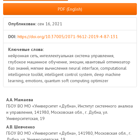
PDF (English)
Опубликован:
сен 16, 2021
DOI:
https://doi.org/10.37005/2071-9612-2019-4-87-131
Ключевые слова:
нейронная сеть, интеллектуальная система управления,
глубокое машинное обучение, эмоции, квантовый оптимизатор
баз знаний, мягкие вычисления neural interface, computational
intelligence toolkit, intelligent control system, deep machine
learning, emotions, quantum soft computing optimizer
Основное
А.А. Мамаева
ГБОУ ВО МО «Университет «Дубна», Институт системного анализа
содержимое
и управления, 141980, Московская обл., г. Дубна, ул.
Университетская, 19
статьи
А.В. Шевченко
ГБОУ ВО МО «Университет «Дубна», 141980, Московская обл., г.
Дубна, ул. Университетская, 19