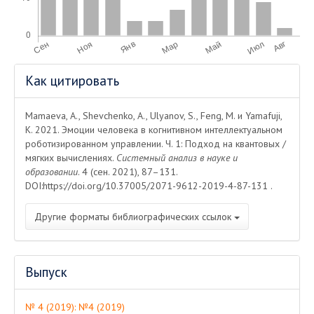
Информация
Как цитировать
о статье
Mamaeva, A., Shevchenko, A., Ulyanov, S., Feng, M. и Yamafuji,
K. 2021. Эмоции человека в когнитивном интеллектуальном
роботизированном управлении. Ч. 1: Подход на квантовых /
мягких вычислениях.
Системный анализ в науке и
образовании
. 4 (сен. 2021), 87–131.
DOI:https://doi.org/10.37005/2071-9612-2019-4-87-131 .
Другие форматы библиографических ссылок
Выпуск
№ 4 (2019): №4 (2019)