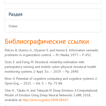
Раздел
Статьи
Библиографические ссылки
Petrov, B, Ulanov, G., Ulyanov S. and Hazen E. Information semantic
problems in organization control. — M.: Nauka, 1977. — P. 452.
Ozer, E. and Feng, M. Structural reliability estimation with
participatory sensing and mobile cyber-physical structural health
monitoring systems // Appl. Sci. — 2019. — Pp. 2840.
Noor A. Potential of cognitive computing and cognitive systems //
Open Eng. — 2015. — Vol. 5. — Pp. 75-88.
Chie H., Takato H. and Takayuki N. Deep Emotion: A Computational
Model of Emotion Using Deep Neural Networks. CoRR, 2018,
available at:
http://arxiv.org/abs/1808.08447
.