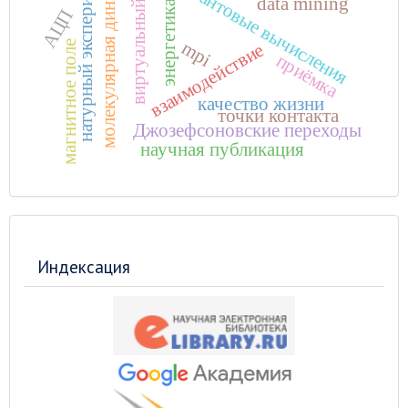
виртуальный пульт
молекулярная динамика
натурный эксперимент
квантовые вычисления
data mining
энергетика
АЦП
mpi
магнитное поле
взаимодействие
приёмка
качество жизни
точки контакта
Джозефсоновские переходы
научная публикация
Индексация