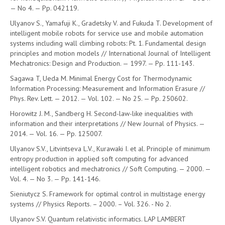
— No 4. — Pp. 042119.
Ulyanov S., Yamafuji K., Gradetsky V. and Fukuda T. Development of
intelligent mobile robots for service use and mobile automation
systems including wall climbing robots: Pt. 1. Fundamental design
principles and motion models // International Journal of Intelligent
Mechatronics: Design and Production. — 1997. — Pp. 111-143.
Sagawa T, Ueda M. Minimal Energy Cost for Thermodynamic
Information Processing: Measurement and Information Erasure //
Phys. Rev. Lett. — 2012. — Vol. 102. — No 25. — Pp. 250602.
Horowitz J. M., Sandberg H. Second-law-like inequalities with
information and their interpretations // New Journal of Physics. —
2014. — Vol. 16. — Pp. 125007.
Ulyanov S.V., Litvintseva L.V., Kurawaki I. et al. Principle of minimum
entropy production in applied soft computing for advanced
intelligent robotics and mechatronics // Soft Computing. — 2000. —
Vol. 4. — No 3. — Pp. 141-146.
Sieniutycz S. Framework for optimal control in multistage energy
systems // Physics Reports. – 2000. – Vol. 326. - No 2.
Ulyanov S.V. Quantum relativistic informatics. LAP LAMBERT