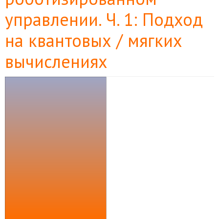
управлении. Ч. 1: Подход
на квантовых / мягких
вычислениях
Боковая
панель
статьи