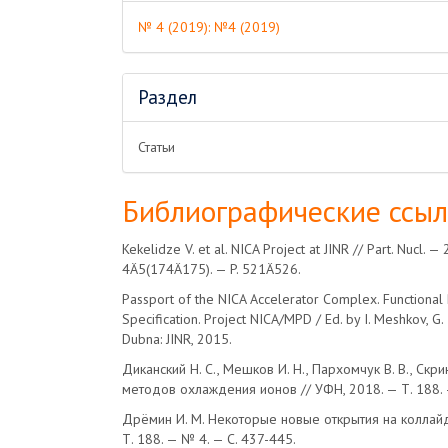
№ 4 (2019): №4 (2019)
Раздел
Статьи
Библиографические ссы
Kekelidze V. et al. NICA Project at JINR // Part. Nucl. —
4Ä5(174Ä175). — P. 521Ä526.
Passport of the NICA Accelerator Complex. Functional
Specification. Project NICA/MPD / Ed. by I. Meshkov, G. 
Dubna: JINR, 2015.
Диканский Н. С., Мешков И. Н., Пархомчук В. В., Скри
методов охлаждения ионов // УФН, 2018. — Т. 188. 
Дрёмин И. М. Некоторые новые открытия на коллайд
Т. 188. — № 4. — С. 437-445.