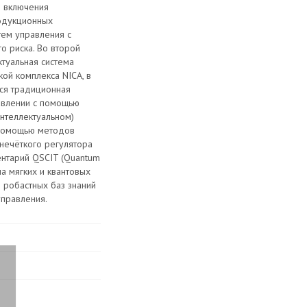
ю включения
одукционных
тем управления с
 риска. Во второй
ктуальная система
ой комплекса NICA, в
ся традиционная
равлении с помощью
интеллектуальном)
 помощью методов
нечёткого регулятора
ентарий QSCIT (Quantum
 на мягких и квантовых
 робастных баз знаний
управления.