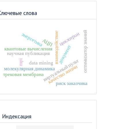
Ключевые слова
оптимизатор знаний
взаимодействие
циклотрон
энергетика
АЦП
документ
квантовые вычисления
научная публикация
виртуальный пульт
mpi
data mining
качество жизни
молекулярная динамика
трековая мембрана
риск заказчика
Индексация