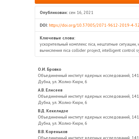
Опубликован:
сен 16, 2021
DOI:
https://doi.org/10.37005/2071-9612-2019-4-3
Ключевые слова:
ускорительный комплекс nica, нештатные ситуации,
вычисления nica collider project, intelligent control
Основное
О.И. Бровко
Объединенный институт ядерных исследований, 14198
содержимое
Дубна, ул. Жолио-Кюри, 6
А.В. Елисеев
статьи
Объединенный институт ядерных исследований, 14198
Дубна, ул. Жолио-Кюри, 6
В.Д. Кекелидзе
Объединенный институт ядерных исследований, 14198
Дубна, ул. Жолио-Кюри, 6
В.В. Кореньков
Объединенный институт ядерных исследований, 14198