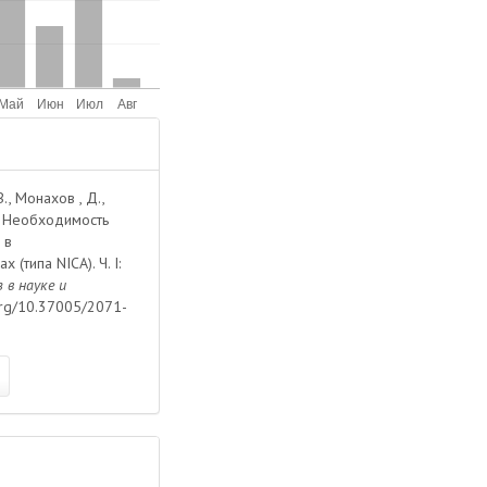
В., Монахов , Д.,
1. Необходимость
 в
(типа NICA). Ч. I:
 в науке и
i.org/10.37005/2071-