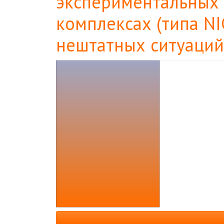
экспериментальных
комплексах (типа NIC
нештатных ситуаций
Боковая
панель
статьи