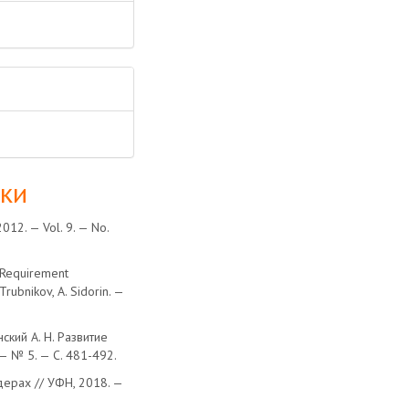
лки
 2012. — Vol. 9. — No.
 Requirement
Trubnikov, A. Sidorin. —
нский А. Н. Развитие
— № 5. — С. 481-492.
ерах // УФН, 2018. —