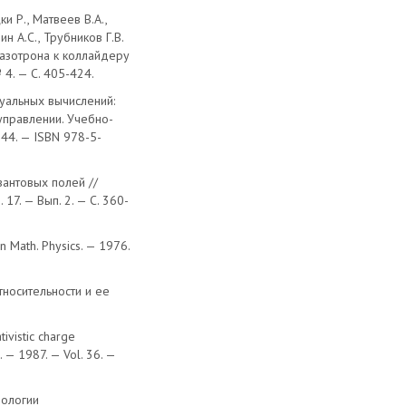
и Р., Матвеев В.А.,
н А.С., Трубников Г.В.
фазотрона к коллайдеру
 4. — С. 405-424.
туальных вычислений:
управлении. Учебно-
44. — ISBN 978-5-
вантовых полей //
17. — Вып. 2. — С. 360-
n Math. Physics. — 1976.
тносительности и ее
tivistic charge
. — 1987. — Vol. 36. —
нологии