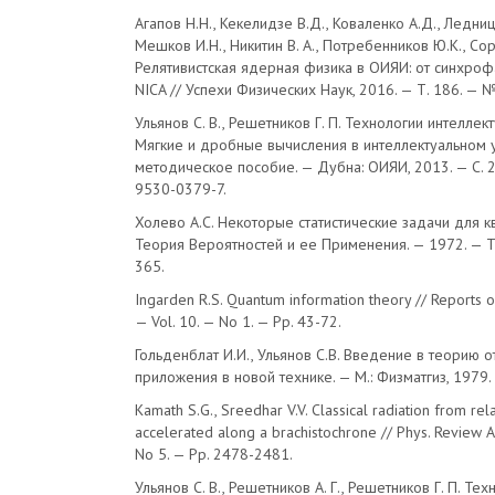
Агапов Н.Н., Кекелидзе В.Д., Коваленко А.Д., Ледницк
Мешков И.Н., Никитин В. А., Потребенников Ю.К., Сори
Релятивистская ядерная физика в ОИЯИ: от синхро
NICA // Успехи Физических Наук, 2016. — Т. 186. — №
Ульянов С. В., Решетников Г. П. Технологии интеллек
Мягкие и дробные вычисления в интеллектуальном 
методическое пособие. — Дубна: ОИЯИ, 2013. — С. 2
9530-0379-7.
Холево А.С. Некоторые статистические задачи для к
Теория Вероятностей и ее Применения. — 1972. — Т. 
365.
Ingarden R.S. Quantum information theory // Reports o
— Vol. 10. — No 1. — Pp. 43-72.
Гольденблат И.И., Ульянов С.В. Введение в теорию о
приложения в новой технике. — М.: Физматгиз, 1979.
Kamath S.G., Sreedhar V.V. Classical radiation from rela
accelerated along a brachistochrone // Phys. Review А
No 5. — Pp. 2478-2481.
Ульянов С. В., Решетников А. Г., Решетников Г. П. Тех