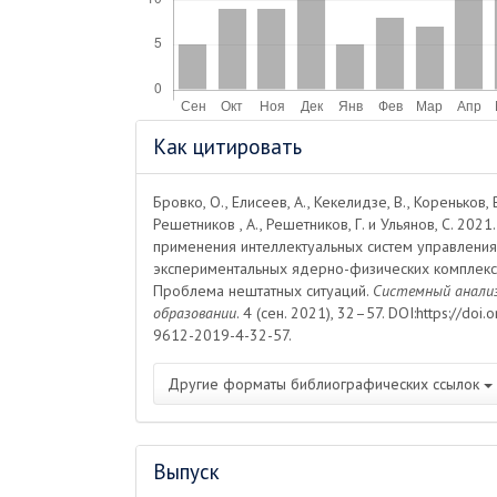
Информация
Как цитировать
о статье
Бровко, О., Елисеев, А., Кекелидзе, В., Кореньков, 
Решетников , А., Решетников, Г. и Ульянов, С. 202
применения интеллектуальных систем управления
экспериментальных ядерно-физических комплексах 
Проблема нештатных ситуаций.
Системный анализ
образовании
. 4 (сен. 2021), 32–57. DOI:https://do
9612-2019-4-32-57.
Другие форматы библиографических ссылок
Выпуск