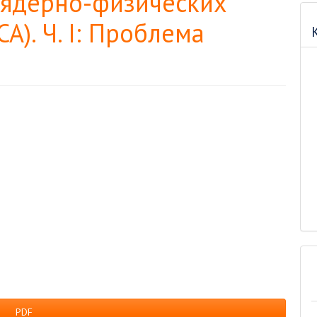
 ядерно-физических
A). Ч. I: Проблема
PDF