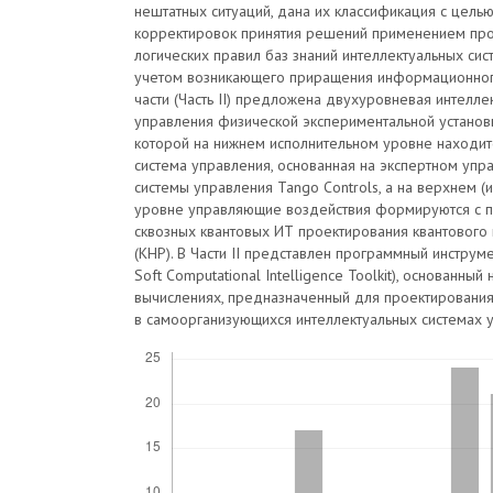
нештатных ситуаций, дана их классификация с цель
корректировок принятия решений применением пр
логических правил баз знаний интеллектуальных сис
учетом возникающего приращения информационного
части (Часть II) предложена двухуровневая интелле
управления физической экспериментальной установк
которой на нижнем исполнительном уровне находит
система управления, основанная на экспертном уп
системы управления Tango Controls, а на верхнем (
уровне управляющие воздействия формируются с
сквозных квантовых ИТ проектирования квантового 
(КНР). В Части II представлен программный инструм
Soft Computational Intelligence Toolkit), основанный
вычислениях, предназначенный для проектирования
в самоорганизующихся интеллектуальных системах 
Скачивания