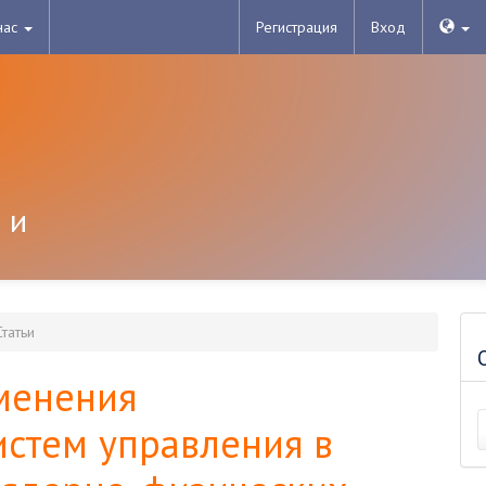
нас
Регистрация
Вход
 и
татьи
менения
истем управления в