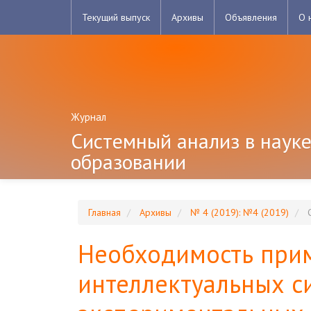
Главная
Текущий выпуск
Архивы
Объявления
О 
навигационная
панель
Основное
содержимое
Боковая
панель
Журнал
Системный анализ в науке
образовании
Главная
Архивы
№ 4 (2019): №4 (2019)
С
Необходимость при
интеллектуальных с