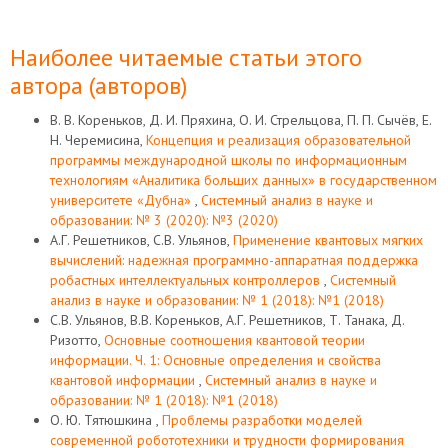
Наиболее читаемые статьи этого
автора (авторов)
В. В. Кореньков, Д. И. Пряхина, О. И. Стрельцова, П. П. Сычёв, Е.
Н. Черемисина,
Концепция и реализация образовательной
программы международной школы по информационным
технологиям «Аналитика больших данных» в государственном
университете «Дубна»
,
Системный анализ в науке и
образовании: № 3 (2020): №3 (2020)
А.Г. Решетников, С.В. Ульянов,
Применение квантовых мягких
вычислений: надежная программно-аппаратная поддержка
робастных интеллектуальных контроллеров
,
Системный
анализ в науке и образовании: № 1 (2018): №1 (2018)
С.В. Ульянов, В.В. Кореньков, А.Г. Решетников, Т. Танака, Д.
Ризотто,
Основные соотношения квантовой теории
информации. Ч. 1: Основные определения и свойства
квантовой информации
,
Системный анализ в науке и
образовании: № 1 (2018): №1 (2018)
О. Ю. Тятюшкина ,
Проблемы разработки моделей
современной робототехники и трудности формирования