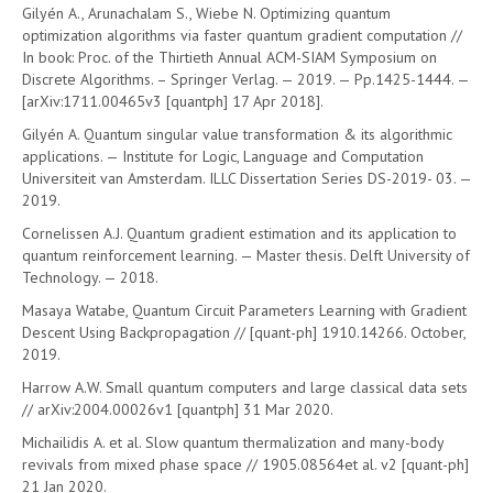
Gilyén A., Arunachalam S., Wiebe N. Optimizing quantum
optimization algorithms via faster quantum gradient computation //
In book: Proc. of the Thirtieth Annual ACM-SIAM Symposium on
Discrete Algorithms. – Springer Verlag. — 2019. — Pp.1425-1444. —
[arXiv:1711.00465v3 [quantph] 17 Apr 2018].
Gilyén A. Quantum singular value transformation & its algorithmic
applications. — Institute for Logic, Language and Computation
Universiteit van Amsterdam. ILLC Dissertation Series DS-2019- 03. —
2019.
Cornelissen A.J. Quantum gradient estimation and its application to
quantum reinforcement learning. — Master thesis. Delft University of
Technology. — 2018.
Masaya Watabe, Quantum Circuit Parameters Learning with Gradient
Descent Using Backpropagation // [quant-ph] 1910.14266. October,
2019.
Harrow A.W. Small quantum computers and large classical data sets
// arXiv:2004.00026v1 [quantph] 31 Mar 2020.
Michailidis A. et al. Slow quantum thermalization and many-body
revivals from mixed phase space // 1905.08564et al. v2 [quant-ph]
21 Jan 2020.