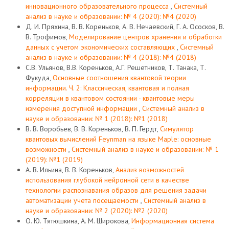
инновационного образовательного процесса
,
Системный
анализ в науке и образовании: № 4 (2020): №4 (2020)
Д. И. Пряхина, В. В. Кореньков, А. В. Нечаевский, Г. А. Ососков, В.
В. Трофимов,
Моделирование центров хранения и обработки
данных с учетом экономических составляющих
,
Системный
анализ в науке и образовании: № 4 (2018): №4 (2018)
С.В. Ульянов, В.В. Кореньков, А.Г. Решетников, Т. Танака, Т.
Фукуда,
Основные соотношения квантовой теории
информации. Ч. 2: Классическая, квантовая и полная
корреляции в квантовом состоянии - квантовые меры
измерения доступной информации
,
Системный анализ в
науке и образовании: № 1 (2018): №1 (2018)
В. В. Воробьев, В. В. Кореньков, В. П. Гердт,
Симулятор
квантовых вычислений Feynman на языке Maple: основные
возможности
,
Системный анализ в науке и образовании: № 1
(2019): №1 (2019)
А. В. Ильина, В. В. Кореньков,
Анализ возможностей
использования глубокой нейронной сети в качестве
технологии распознавания образов для решения задачи
автоматизации учета посещаемости
,
Системный анализ в
науке и образовании: № 2 (2020): №2 (2020)
О. Ю. Тятюшкина, А. М. Широкова,
Информационная система