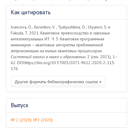
Информация
Как цитировать
о статье
Ivancova, O., Korenkov, V. , Tyatyushkina, O., Ulyanov, S. и
Fukuda, T. 2021. Квантовое превосходство в сквозных
интеллектуальных ИТ. Ч. 3: Квантовая программная
инженерия – квантовые алгоритмы приближенной
аппроксимации на малых квантовых процессорах.
Системный анализ в науке и образовании
. 2 (сен. 2021), 1–
62. DOI:https://doi.org/10.37005/2071-9612-2020-2-115-
176.
Другие форматы библиографических ссылок
Выпуск
№ 2 (2020): №2 (2020)