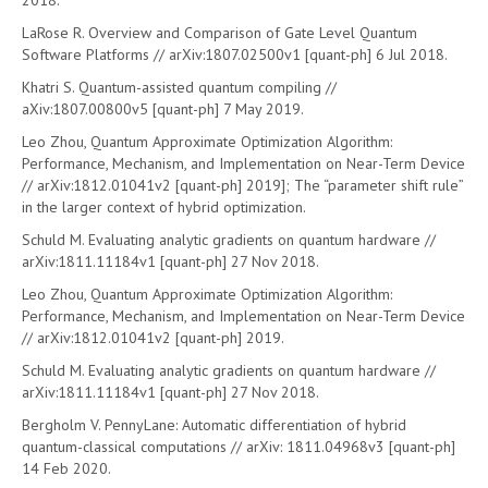
2018.
LaRose R. Overview and Comparison of Gate Level Quantum
Software Platforms // arXiv:1807.02500v1 [quant-ph] 6 Jul 2018.
Khatri S. Quantum-assisted quantum compiling //
aXiv:1807.00800v5 [quant-ph] 7 May 2019.
Leo Zhou, Quantum Approximate Optimization Algorithm:
Performance, Mechanism, and Implementation on Near-Term Device
// arXiv:1812.01041v2 [quant-ph] 2019]; The “parameter shift rule”
in the larger context of hybrid optimization.
Schuld M. Evaluating analytic gradients on quantum hardware //
arXiv:1811.11184v1 [quant-ph] 27 Nov 2018.
Leo Zhou, Quantum Approximate Optimization Algorithm:
Performance, Mechanism, and Implementation on Near-Term Device
// arXiv:1812.01041v2 [quant-ph] 2019.
Schuld M. Evaluating analytic gradients on quantum hardware //
arXiv:1811.11184v1 [quant-ph] 27 Nov 2018.
Bergholm V. PennyLane: Automatic differentiation of hybrid
quantum-classical computations // arXiv: 1811.04968v3 [quant-ph]
14 Feb 2020.