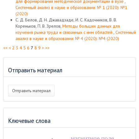
для формирования методической документации в вузе
,
Системный анализ в науке и образовании: № 1 (2020): №1
(2020)
С. Д. Белов, Д. Н. Джавадзаде, И. С. Кадочников, В. В.
Кореньков, П. В. Зрелов,
Методы больших данных для
изучения рынка труда и связанных с ним областей
,
Системный
анализ в науке и образовании: № 4 (2020): №4 (2020)
<<
<
2
3
4
5
6
7
8
9
>
>>
Отправить материал
Отправить материал
Ключевые слова
магнитное поле