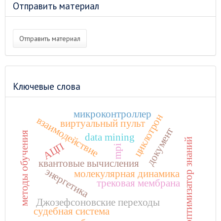
Отправить материал
Отправить материал
Ключевые слова
микроконтроллер
циклотрон
взаимодействие
виртуальный пульт
документ
методы обучения
data mining
оптимизатор знаний
АЦП
mpi
квантовые вычисления
энергетика
молекулярная динамика
трековая мембрана
Джозефсоновские переходы
судебная система