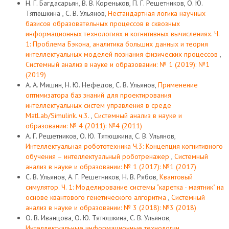
Н. Г. Багдасарьян, В. В. Кореньков, П. Г. Решетников, О. Ю.
Тятюшкина , С. В. Ульянов,
Нестандартная логика научных
базисов образовательных процессов в сквозных
информационных технологиях и когнитивных вычислениях. Ч.
1: Проблема Бэкона, аналитика больших данных и теория
интеллектуальных моделей познания физических процессов
,
Системный анализ в науке и образовании: № 1 (2019): №1
(2019)
А. А. Мишин, Н. Ю. Нефедов, С. В. Ульянов,
Применение
оптимизатора баз знаний для проектирования
интеллектуальных систем управления в среде
MatLab/Simulink. ч.3.
,
Системный анализ в науке и
образовании: № 4 (2011): №4 (2011)
А. Г. Решетников, О. Ю. Тятюшкина, С. В. Ульянов,
Интеллектуальная робототехника Ч.3: Концепция когнитивного
обучения – интеллектуальный роботренажер
,
Системный
анализ в науке и образовании: № 1 (2017): №1 (2017)
С. В. Ульянов, А. Г. Решетников, Н. В. Рябов,
Квантовый
симулятор. Ч. 1: Моделирование системы "каретка - маятник" на
основе квантового генетического алгоритма
,
Системный
анализ в науке и образовании: № 3 (2018): №3 (2018)
О. В. Иванцова, О. Ю. Тятюшкина, С. В. Ульянов,
Интеллектуальные информационные технологии