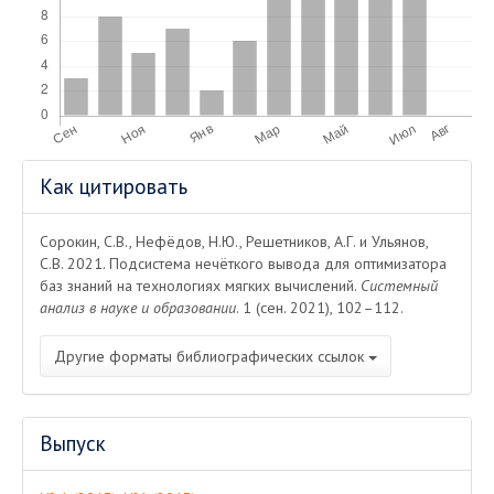
Информация
Как цитировать
о статье
Сорокин, С.В., Нефёдов, Н.Ю., Решетников, А.Г. и Ульянов,
С.В. 2021. Подсистема нечёткого вывода для оптимизатора
баз знаний на технологиях мягких вычислений.
Системный
анализ в науке и образовании
. 1 (сен. 2021), 102–112.
Другие форматы библиографических ссылок
Выпуск