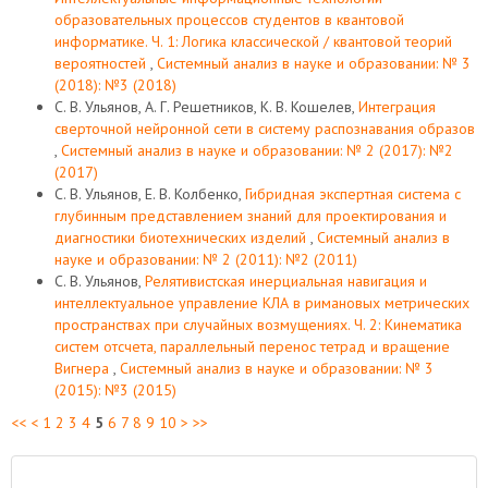
образовательных процессов студентов в квантовой
информатике. Ч. 1: Логика классической / квантовой теорий
вероятностей
,
Системный анализ в науке и образовании: № 3
(2018): №3 (2018)
С. В. Ульянов, А. Г. Решетников, К. В. Кошелев,
Интеграция
сверточной нейронной сети в систему распознавания образов
,
Системный анализ в науке и образовании: № 2 (2017): №2
(2017)
С. В. Ульянов, Е. В. Колбенко,
Гибридная экспертная система с
глубинным представлением знаний для проектирования и
диагностики биотехнических изделий
,
Системный анализ в
науке и образовании: № 2 (2011): №2 (2011)
С. В. Ульянов,
Релятивистская инерциальная навигация и
интеллектуальное управление КЛА в римановых метрических
пространствах при случайных возмущениях. Ч. 2: Кинематика
систем отсчета, параллельный перенос тетрад и вращение
Вигнера
,
Системный анализ в науке и образовании: № 3
(2015): №3 (2015)
<<
<
1
2
3
4
5
6
7
8
9
10
>
>>