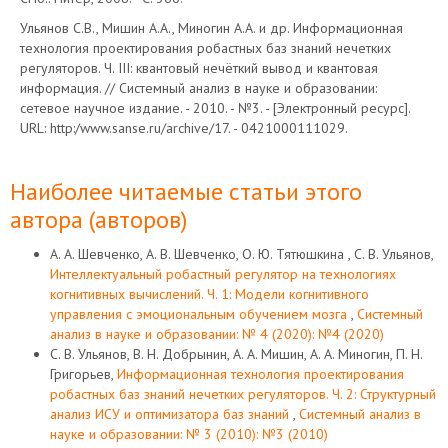
Ульянов С.В., Мишин А.А., Миногин А.А. и др. Информационная
технология проектирования робастных баз знаний нечетких
регуляторов. Ч. III: квантовый нечёткий вывод и квантовая
информация. // Системный анализ в науке и образовании:
сетевое научное издание. - 2010. - №3. - [Электронный ресурс].
URL: http:/www.sanse.ru/archive/17. - 0421000111029.
Наиболее читаемые статьи этого
автора (авторов)
А. А. Шевченко, А. В. Шевченко, О. Ю. Тятюшкина , С. В. Ульянов,
Интеллектуальный робастный регулятор на технологиях
когнитивных вычислений. Ч. 1: Модели когнитивного
управления с эмоциональным обучением мозга
,
Системный
анализ в науке и образовании: № 4 (2020): №4 (2020)
С. В. Ульянов, В. Н. Добрынин, А. А. Мишин, А. А. Миногин, П. Н.
Григорьев,
Информационная технология проектирования
робастных баз знаний нечетких регуляторов. Ч. 2: Структурный
анализ ИСУ и оптимизатора баз знаний
,
Системный анализ в
науке и образовании: № 3 (2010): №3 (2010)