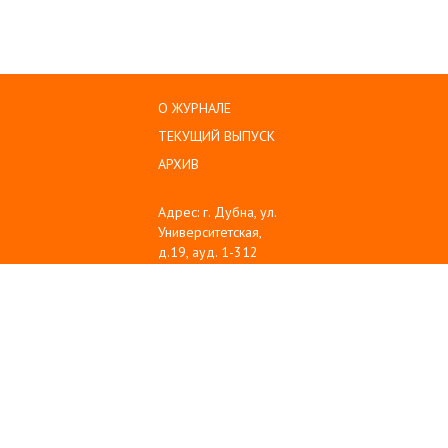
О ЖУРНАЛЕ
ТЕКУЩИЙ ВЫПУСК
АРХИВ
Адрес: г. Дубна, ул.
Университетская,
д.19, ауд. 1-312
Тел: (496) 216-60-10
Emil: sanse@uni-
dubna.ru
© 2008-2025