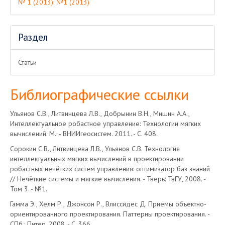
№ 1 (2013): №1 (2013)
Раздел
Статьи
Библиографические ссылки
Ульянов С.В., Литвинцева Л.В., Добрынин В.Н., Мишин А.А.,
Интеллектуальное робастное управление: Технологии мягких
вычислений. М.: - ВНИИгеосистем. 2011. - С. 408.
Сорокин С.В., Литвинцева Л.В., Ульянов С.В. Технология
интеллектуальных мягких вычислений в проектировании
робастных нечётких систем управления: оптимизатор баз знаний
// Нечёткие системы и мягкие вычисления. - Тверь: ТвГУ, 2008. -
Том 3. - №1.
Гамма Э., Хелм Р., Джонсон Р., Влиссидес Д. Приемы объектно-
ориентированного проектирования. Паттерны проектирования. -
СПб.: Питер, 2008. - С. 366.