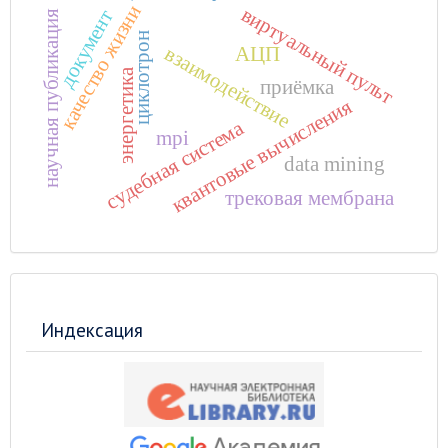
качество жизни
виртуальный пульт
документ
научная публикация
циклотрон
взаимодействие
АЦП
энергетика
приёмка
квантовые вычисления
судебная система
mpi
data mining
трековая мембрана
Индексация