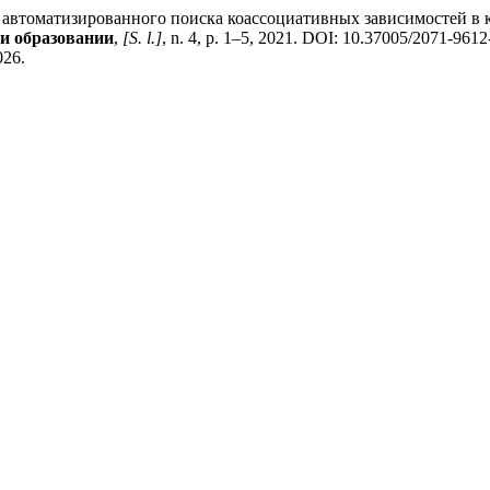
томатизированного поиска коассоциативных зависимостей в ка
 и образовании
,
[S. l.]
, n. 4, p. 1–5, 2021. DOI: 10.37005/2071-961
026.