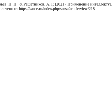
орьев, П. Н., & Решетников, А. Г. (2021). Применение интеллек
звлечено от https://sanse.ru/index.php/sanse/article/view/218