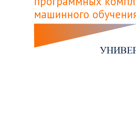
программных компл
машинного обучения
Боковая
панель
статьи