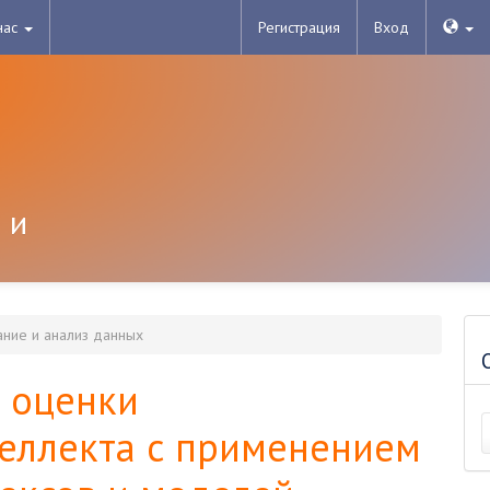
нас
Регистрация
Вход
 и
ие и анализ данных
в оценки
еллекта с применением