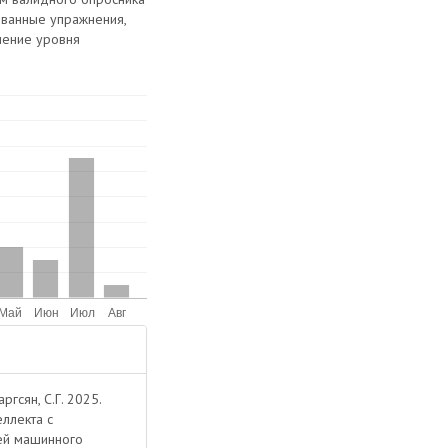
ованные упражнения,
шение уровня
ргсян, С.Г. 2025.
ллекта с
ей машинного