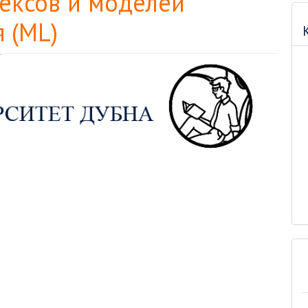
ексов и моделей
 (ML)
м