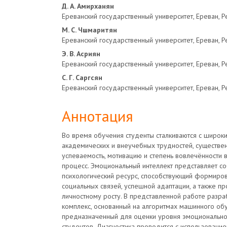
Основное
Д. А. Амирханян
Ереванский государственный университет, Ереван, 
содержимое
М. С. Чшмаритян
Ереванский государственный университет, Ереван, 
статьи
Э. В. Асриян
Ереванский государственный университет, Ереван, 
С. Г. Саргсян
Ереванский государственный университет, Ереван, 
Аннотация
Во время обучения студенты сталкиваются с широк
академических и внеучебных трудностей, существе
успеваемость, мотивацию и степень вовлечённости 
процесс. Эмоциональный интеллект представляет с
психологический ресурс, способствующий формиро
социальных связей, успешной адаптации, а также п
личностному росту. В представленной работе разр
комплекс, основанный на алгоритмах машинного обу
предназначенный для оценки уровня эмоционально
студентов. Диагностика проводится с использовани