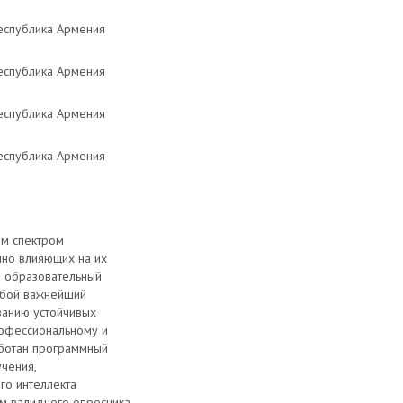
Республика Армения
Республика Армения
Республика Армения
Республика Армения
им спектром
нно влияющих на их
в образовательный
обой важнейший
ванию устойчивых
рофессиональному и
аботан программный
чения,
го интеллекта
ем валидного опросника