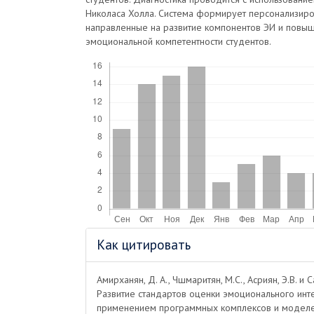
Николаса Холла. Система формирует персонализир
направленные на развитие компонентов ЭИ и повы
эмоциональной компетентности студентов.
Скачивания
Информация
Как цитировать
о статье
Амирханян, Д. А., Чшмаритян, М.С., Асриян, Э.В. и Са
Развитие стандартов оценки эмоционального инте
применением программных комплексов и модел