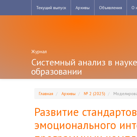
Главная
Текущий выпуск
Архивы
Объявления
О 
навигационная
панель
Основное
содержимое
Боковая
панель
Журнал
Системный анализ в науке
образовании
Главная
Архивы
№ 2 (2025)
Моделирован
Развитие стандарто
эмоционального инт