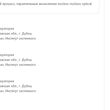
 процесс, параллельные вычисления nucleus-nucleus optical
боратория
ская обл., г. Дубна,
», Институт системного
боратория
ская обл., г. Дубна,
», Институт системного
боратория
ская обл., г. Дубна,
», Институт системного