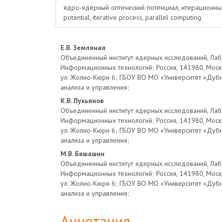
ядро-ядерный оптический потенциал, итерационный
potential, iterative process, parallel computing
Основное
Е.В. Земляная
Объединенный институт ядерных исследований, Ла
содержимое
Информационных технологий; Россия, 141980, Москов
ул. Жолио-Кюри 6; ГБОУ ВО МО «Университет «Дубна
статьи
анализа и управления;
К.В. Лукьянов
Объединенный институт ядерных исследований, Ла
Информационных технологий; Россия, 141980, Москов
ул. Жолио-Кюри 6; ГБОУ ВО МО «Университет «Дубна
анализа и управления;
М.В. Башашин
Объединенный институт ядерных исследований, Ла
Информационных технологий; Россия, 141980, Москов
ул. Жолио-Кюри 6; ГБОУ ВО МО «Университет «Дубна
анализа и управления;
Аннотация