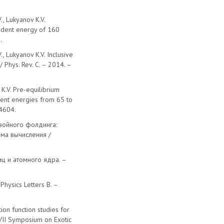
., Lukyanov K.V.
cident energy of 160
.
., Lukyanov K.V. Inclusive
 Phys. Rev. C. – 2014. –
 K.V. Pre-equilibrium
ident energies from 65 to
54604.
войного фолдинга:
ма вычисления /
иц и атомного ядра. –
 Physics Letters B. –
tion function studies for
 VII Symposium on Exotic