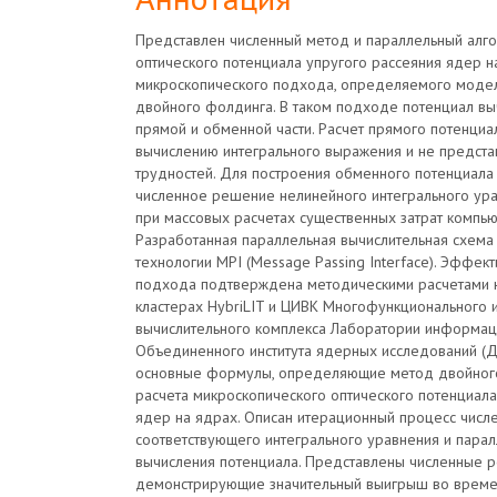
Представлен численный метод и параллельный алго
оптического потенциала упругого рассеяния ядер н
микроскопического подхода, определяемого моде
двойного фолдинга. В таком подходе потенциал вы
прямой и обменной части. Расчет прямого потенциа
вычислению интегрального выражения и не предста
трудностей. Для построения обменного потенциал
численное решение нелинейного интегрального ура
при массовых расчетах существенных затрат компь
Разработанная параллельная вычислительная схема
технологии MPI (Message Passing Interface). Эффек
подхода подтверждена методическими расчетами 
кластерах HybriLIT и ЦИВК Многофункционального
вычислительного комплекса Лаборатории информац
Объединенного института ядерных исследований (Д
основные формулы, определяющие метод двойног
расчета микроскопического оптического потенциала
ядер на ядрах. Описан итерационный процесс числ
соответствующего интегрального уравнения и пара
вычисления потенциала. Представлены численные ре
демонстрирующие значительный выигрыш во времен