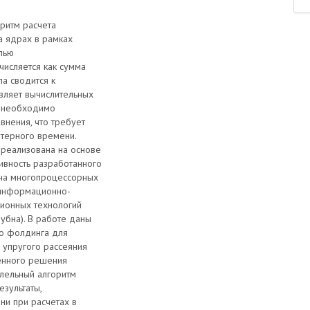
ритм расчета
а ядрах в рамках
лью
числяется как сумма
ла сводится к
вляет вычислительных
а необходимо
внения, что требует
ютерного времени.
 реализована на основе
тивность разработанного
на многопроцессорных
 информационно-
ионных технологий
убна). В работе даны
о фолдинга для
 упругого рассеяния
енного решения
ллельный алгоритм
зультаты,
и при расчетах в