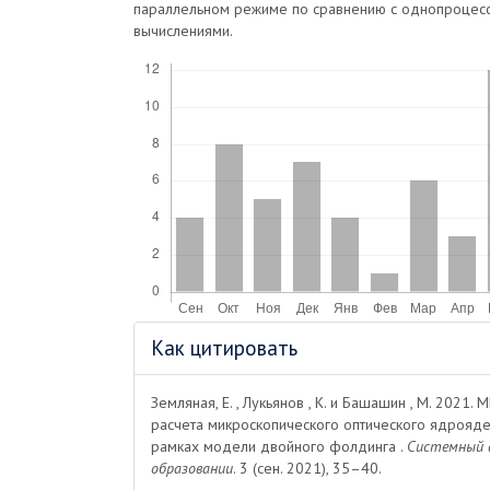
параллельном режиме по сравнению с однопроцес
вычислениями.
Скачивания
Информация
Как цитировать
о статье
Земляная, Е. , Лукьянов , К. и Башашин , М. 2021.
расчета микроскопического оптического ядрояде
рамках модели двойного фолдинга .
Системный а
образовании
. 3 (сен. 2021), 35–40.