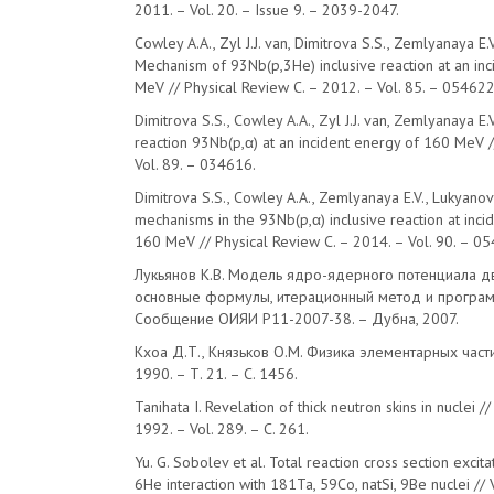
2011. – Vol. 20. – Issue 9. – 2039-2047.
Cowley A.A., Zyl J.J. van, Dimitrova S.S., Zemlyanaya E.V
Mechanism of 93Nb(p,3He) inclusive reaction at an in
MeV // Physical Review C. – 2012. – Vol. 85. – 054622
Dimitrova S.S., Cowley A.A., Zyl J.J. van, Zemlyanaya E.V
reaction 93Nb(p,α) at an incident energy of 160 MeV //
Vol. 89. – 034616.
Dimitrova S.S., Cowley A.A., Zemlyanaya E.V., Lukyanov
mechanisms in the 93Nb(p,α) inclusive reaction at inc
160 MeV // Physical Review C. – 2014. – Vol. 90. – 0
Лукьянов К.В. Модель ядро-ядерного потенциала д
основные формулы, итерационный метод и програм
Сообщение ОИЯИ Р11-2007-38. – Дубна, 2007.
Кхоа Д.Т., Князьков О.М. Физика элементарных част
1990. – Т. 21. – С. 1456.
Tanihata I. Revelation of thick neutron skins in nuclei //
1992. – Vol. 289. – С. 261.
Yu. G. Sobolev et al. Total reaction cross section excita
6He interaction with 181Ta, 59Co, natSi, 9Be nuclei //