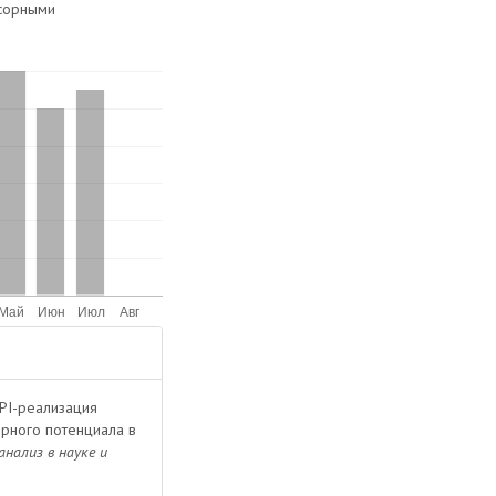
сорными
 MPI-реализация
рного потенциала в
нализ в науке и