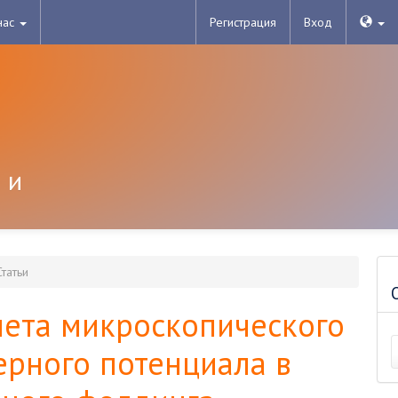
нас
Регистрация
Вход
 и
татьи
чета микроскопического
ерного потенциала в