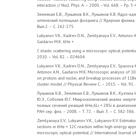
interaction // Nucl. Phys. A. – 2000. –Vol. 668. – Pp. 3-
Земляная Е.В., Лукьянов В.К., Лукьянов К.В. Ядро-я
оптический потенциал фолдинга // Ядерная физика. –
Вып.2. – C. 262-275.
Lukyanov V.K., Kadrev D.N., Zemlyanaya E.V., Antonov A.
Gaidarov M.K. 6He +
C elastic scattering using a microscopic optical potenti
2010. – Vol. 82. – 024604.
Lukyanov V.K., Kadrev D.N., Zemlyanaya E.V., Spasova K
Antonov A.N., Gaidarov M.K. Microscopic analysis of 10
on protons and nuclei, and breakup processes of 11B
cluster model // Physical Review C. – 2015. – Vol. 91.
Лукьянов К.В., Земляная Е.В., Лукьянов В.К., Кухтина
Ю.Э., Соболев Ю.Г. Микроскопический анализ энерге
полных сечений реакций 6He,6Li + 28Si в диапазоне 
РАН сер. физ. – 2008. – T. 72. – Вып. 3. – С. 382-386.
Zemlyanaya E.V., Lukyanov V.K., Lukyanov K.V. Estimati
sections in 6He + 12C reaction within high-energy app
microscopic optical potential // International Journal 