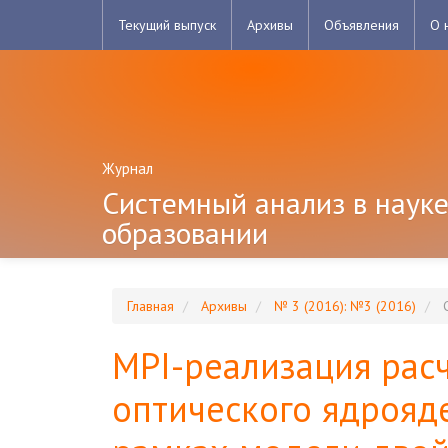
Главная
Текущий выпуск
Архивы
Объявления
О 
навигационная
панель
Основное
содержимое
Боковая
панель
Журнал
Системный анализ в науке
образовании
Главная
Архивы
№ 3 (2016): №3 (2016)
С
MPI-реализация рас
оптического ядрояд