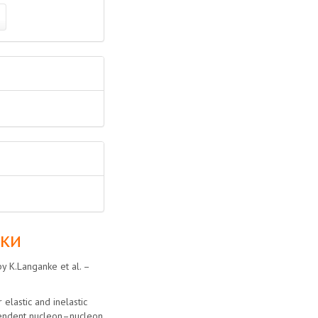
лки
by K.Langanke et al. –
elastic and inelastic
ependent nucleon–nucleon