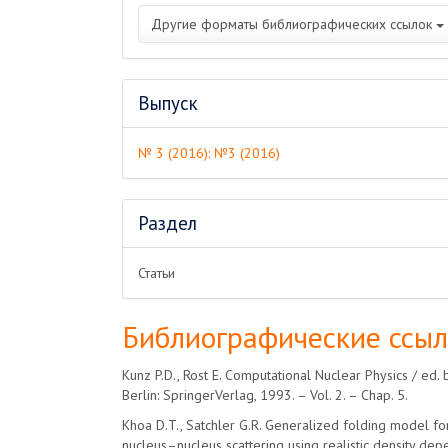
Другие форматы библиографических ссылок
Выпуск
№ 3 (2016): №3 (2016)
Раздел
Статьи
Библиографические ссы
Kunz P.D., Rost E. Computational Nuclear Physics / ed. 
Berlin: SpringerVerlag, 1993. – Vol. 2. – Chap. 5.
Khoa D.T., Satchler G.R. Generalized folding model for 
nucleus–nucleus scattering using realistic density d