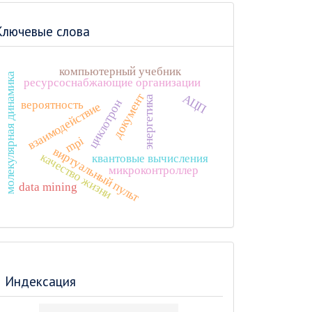
Ключевые слова
компьютерный учебник
молекулярная динамика
ресурсоснабжающие организации
документ
АЦП
энергетика
циклотрон
вероятность
взаимодействие
mpi
виртуальный пульт
качество жизни
квантовые вычисления
микроконтроллер
data mining
Индексация