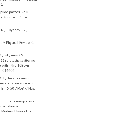
41.
дерное рассеяние и
 2006. – T. 69. –
N., Lukyanov K.V.,
al // Physical Review C. –
., Lukyanov K.V.,
,11Be elastic scattering
e within the 10Be+n
 – 034606.
 И.Н., Пенионжкевич
тической зависимости
Е = 5-50 АМэВ // Изв.
on of the breakup cross
roximation and
of Modern Physics E. –