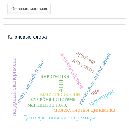
Отправить материал
Ключевые слова
приёмка
взаимодействие
квантовые вычисления
документ
натурный эксперимент
виртуальный пульт
энергетика
АЦП
mpi
циклотрон
качество жизни
судебная система
магнитное поле
молекулярная динамика
Джозефсоновские переходы