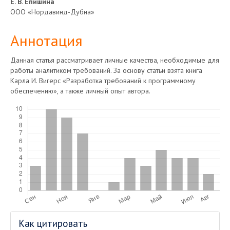
Основное
Е. В. Епишина
ООО «Нордавинд-Дубна»
содержимое
Аннотация
статьи
Данная статья рассматривает личные качества, необходимые для
работы аналитиком требований. За основу статьи взята книга
Карла И. Вигерс «Разработка требований к программному
обеспечению», а также личный опыт автора.
Скачивания
Информация
Как цитировать