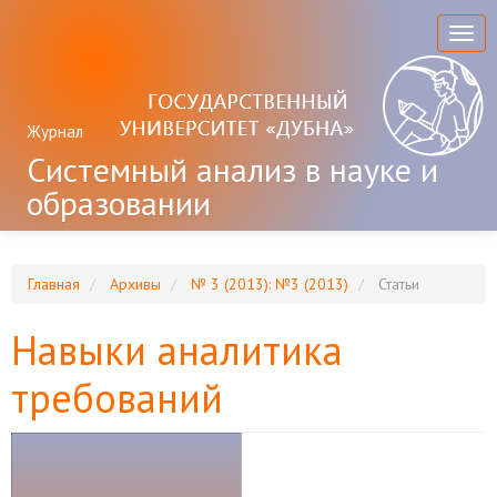
Главная
навигационная
Togg
панель
navig
Основное
содержимое
Боковая
Журнал
панель
Системный анализ в науке и
образовании
Главная
Архивы
№ 3 (2013): №3 (2013)
Статьи
Навыки аналитика
требований
Боковая
панель