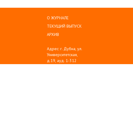
О ЖУРНАЛЕ
ТЕКУЩИЙ ВЫПУСК
АРХИВ
Адрес: г. Дубна, ул.
Университетская,
д.19, ауд. 1-312
Тел: (496) 216-60-10
Emil: sanse@uni-
dubna.ru
© 2008-2025
www.uni-dubna.ru
ГОСУДАРСТВЕННЫЙ
УНИВЕРСИТЕТ