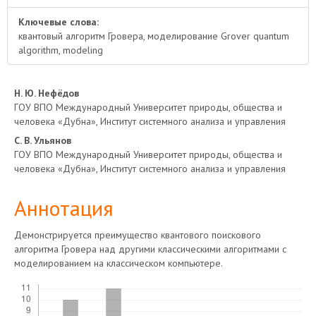
Ключевые слова:
квантовый алгоритм Гровера, моделирование Grover quantum
algorithm, modeling
Основное
Н. Ю. Нефёдов
ГОУ ВПО Международный Университет природы, общества и
содержимое
человека «Дубна», Институт системного анализа и управления
С. В. Ульянов
статьи
ГОУ ВПО Международный Университет природы, общества и
человека «Дубна», Институт системного анализа и управления
Аннотация
Демонстрируется преимущество квантового поискового
алгоритма Гровера над другими классическими алгоритмами с
моделированием на классическом компьютере.
Скачивания