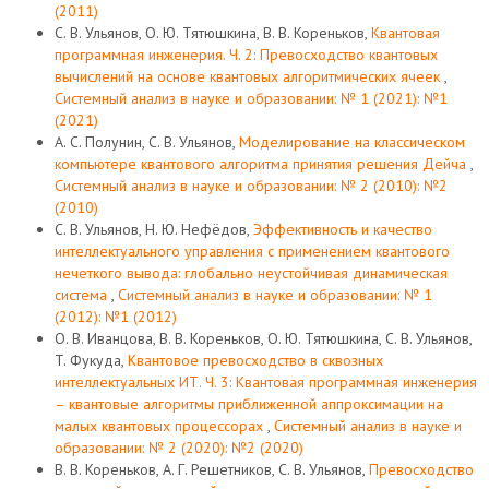
(2011)
С. В. Ульянов, О. Ю. Тятюшкина, В. В. Кореньков,
Квантовая
программная инженерия. Ч. 2: Превосходство квантовых
вычислений на основе квантовых алгоритмических ячеек
,
Системный анализ в науке и образовании: № 1 (2021): №1
(2021)
А. С. Полунин, С. В. Ульянов,
Моделирование на классическом
компьютере квантового алгоритма принятия решения Дейча
,
Системный анализ в науке и образовании: № 2 (2010): №2
(2010)
С. В. Ульянов, Н. Ю. Нефёдов,
Эффективность и качество
интеллектуального управления с применением квантового
нечеткого вывода: глобально неустойчивая динамическая
система
,
Системный анализ в науке и образовании: № 1
(2012): №1 (2012)
О. В. Иванцова, В. В. Кореньков, О. Ю. Тятюшкина, С. В. Ульянов,
T. Фукуда,
Квантовое превосходство в сквозных
интеллектуальных ИТ. Ч. 3: Квантовая программная инженерия
– квантовые алгоритмы приближенной аппроксимации на
малых квантовых процессорах
,
Системный анализ в науке и
образовании: № 2 (2020): №2 (2020)
В. В. Кореньков, А. Г. Решетников, С. В. Ульянов,
Превосходство