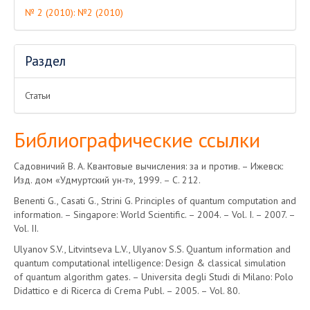
№ 2 (2010): №2 (2010)
Раздел
Статьи
Библиографические ссылки
Садовничий В. А. Квантовые вычисления: за и против. – Ижевск:
Изд. дом «Удмуртский ун-т», 1999. – С. 212.
Benenti G., Casati G., Strini G. Principles of quantum computation and
information. – Singapore: World Scientific. – 2004. – Vol. I. – 2007. –
Vol. II.
Ulyanov S.V., Litvintseva L.V., Ulyanov S.S. Quantum information and
quantum computational intelligence: Design & classical simulation
of quantum algorithm gates. – Universita degli Studi di Milano: Polo
Didattico e di Ricerca di Crema Publ. – 2005. – Vol. 80.