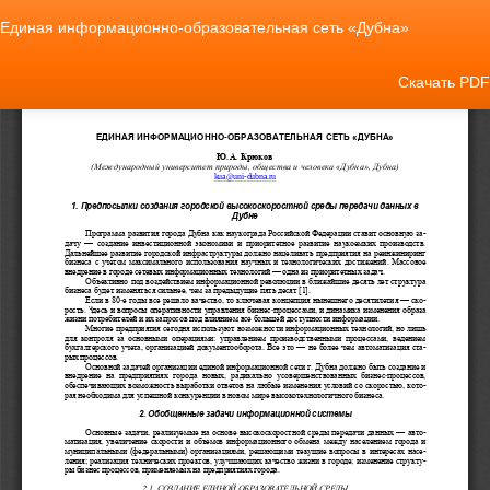
Вернуться
Единая информационно-образовательная сеть «Дубна»
к
Подробностям
о
Скачать
Скачать PDF
статье